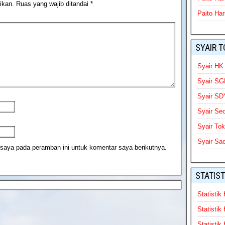
ikan.
Ruas yang wajib ditandai
*
Paito Har
SYAIR 
Syair HK
Syair S
Syair SD
Syair Seo
Syair To
Syair Sa
saya pada peramban ini untuk komentar saya berikutnya.
STATIST
Statistik
Statistik
Statistik