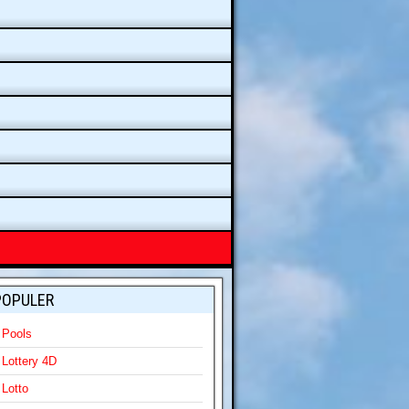
POPULER
 Pools
 Lottery 4D
 Lotto