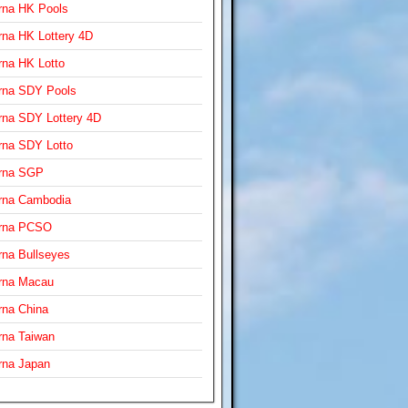
rna HK Pools
rna HK Lottery 4D
rna HK Lotto
rna SDY Pools
rna SDY Lottery 4D
rna SDY Lotto
rna SGP
rna Cambodia
arna PCSO
rna Bullseyes
rna Macau
rna China
rna Taiwan
rna Japan