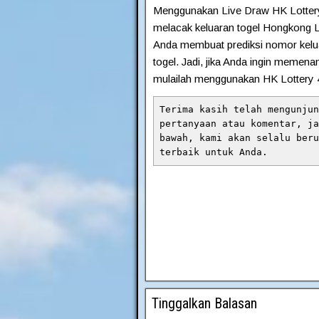
Menggunakan Live Draw HK Lottery
melacak keluaran togel Hongkong 
Anda membuat prediksi nomor kel
togel. Jadi, jika Anda ingin memen
mulailah menggunakan HK Lottery 
Terima kasih telah mengunjun
pertanyaan atau komentar, ja
bawah, kami akan selalu beru
terbaik untuk Anda.
Tinggalkan Balasan