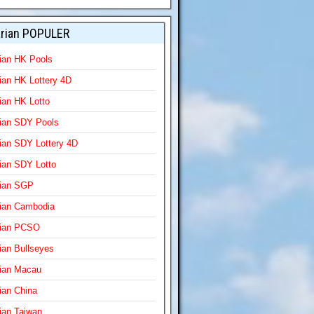
arian POPULER
rian HK Pools
ian HK Lottery 4D
ian HK Lotto
rian SDY Pools
rian SDY Lottery 4D
rian SDY Lotto
rian SGP
rian Cambodia
rian PCSO
ian Bullseyes
rian Macau
ian China
ian Taiwan