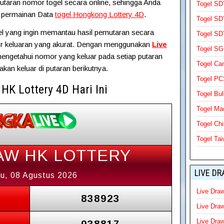
utaran nomor togel secara online, sehingga Anda
Togel SD
 permainan Data
togel Hongkong Lottery 4D
.
Togel SD
el yang ingin memantau hasil pemutaran secara
Togel SD
or keluaran yang akurat. Dengan menggunakan
Live
Togel S
mengetahui nomor yang keluar pada setiap putaran
Togel Ca
an keluar di putaran berikutnya.
Togel P
HK Lottery 4D Hari Ini
Togel Bu
Togel Ma
Togel Ch
Togel Ta
AW HK LOTTERY
LIVE D
u, 08 Agustus 2026
Live Dra
838923
Live Dra
Live Dra
038817