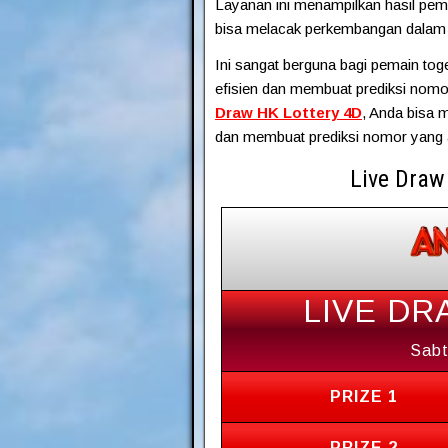
Layanan ini menampilkan hasil pem
bisa melacak perkembangan dalam
Ini sangat berguna bagi pemain tog
efisien dan membuat prediksi nom
Draw HK Lottery 4D
, Anda bisa 
dan membuat prediksi nomor yang ak
Live Draw 
LIVE DR
Sabt
PRIZE 1
PRIZE 2