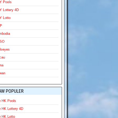
Y Pools
Y Lottery 4D
Y Lotto
GP
mbodia
CSO
llseyes
cau
ina
iwan
RAW POPULER
w HK Pools
w HK Lottery 4D
w HK Lotto