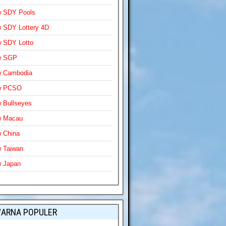
w SDY Pools
w SDY Lottery 4D
w SDY Lotto
w SGP
w Cambodia
aw PCSO
w Bullseyes
w Macau
w China
w Taiwan
w Japan
WARNA POPULER