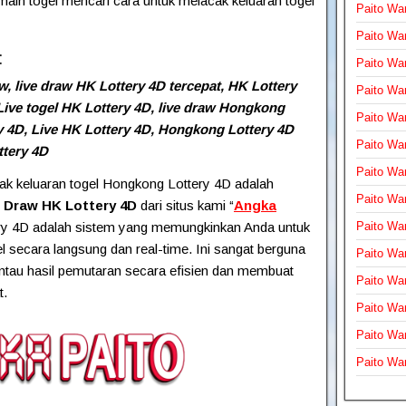
ain togel mencari cara untuk melacak keluaran togel
Paito Wa
Paito Wa
:
Paito Wa
w, live draw HK Lottery 4D tercepat, HK Lottery
Paito Wa
 Live togel HK Lottery 4D, live draw Hongkong
Paito Wa
y 4D, Live HK Lottery 4D, Hongkong Lottery 4D
Paito Wa
ttery 4D
Paito Wa
cak keluaran togel Hongkong Lottery 4D adalah
Paito Wa
e Draw HK Lottery 4D
dari situs kami “
Angka
ery 4D adalah sistem yang memungkinkan Anda untuk
Paito W
l secara langsung dan real-time. Ini sangat berguna
Paito Wa
ntau hasil pemutaran secara efisien dan membuat
Paito Wa
t.
Paito Wa
Paito Wa
Paito Wa