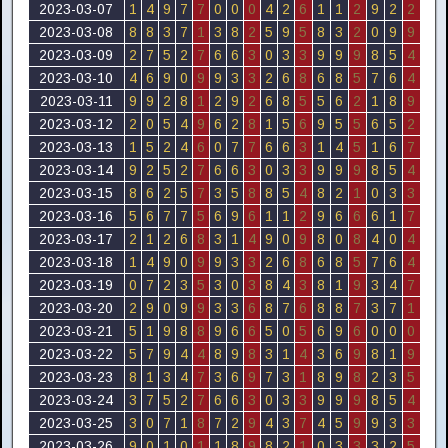
2023-03-07
1
4
9
7
7
0
0
0
4
2
6
1
1
2
9
2
2
2023-03-08
8
8
3
7
1
3
8
2
5
9
5
8
3
2
0
9
9
2023-03-09
2
7
5
2
7
6
6
3
0
3
3
9
9
9
8
5
4
2023-03-10
4
6
9
0
9
9
3
3
2
6
8
6
8
5
7
6
4
2023-03-11
9
9
2
8
1
2
9
2
6
8
5
5
6
2
1
8
9
2023-03-12
2
0
5
4
9
6
2
8
1
5
6
9
5
5
6
5
2
2023-03-13
1
5
2
4
6
0
7
7
6
6
3
1
4
5
1
6
7
2023-03-14
9
2
5
2
7
6
6
3
0
3
3
9
9
9
8
5
4
2023-03-15
8
6
2
5
7
3
5
8
8
5
4
8
2
1
0
3
3
2023-03-16
5
6
7
7
5
6
9
6
1
1
2
9
6
6
6
1
7
2023-03-17
2
1
2
6
8
3
1
4
9
0
9
8
0
8
4
0
4
2023-03-18
1
4
9
0
9
9
3
3
2
6
8
6
8
5
7
6
4
2023-03-19
0
7
2
3
5
3
0
3
8
4
3
8
1
9
3
4
7
2023-03-20
2
9
0
9
9
3
3
6
8
7
6
8
8
7
3
7
1
2023-03-21
5
1
9
8
8
9
6
6
5
0
5
6
9
6
0
0
0
2023-03-22
5
7
9
4
4
8
9
8
3
1
4
3
6
9
8
1
9
2023-03-23
8
1
3
4
7
3
6
9
7
3
1
8
9
8
2
3
5
2023-03-24
3
7
5
2
7
6
6
3
0
3
3
9
9
9
8
5
4
2023-03-25
3
0
7
1
8
7
2
9
4
3
7
4
5
9
9
3
3
2023-03-26
9
0
1
0
1
1
8
9
8
2
1
0
3
3
3
2
5