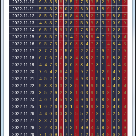
2022-11-10
9
3
3
5
8
2
5
7
7
5
3
5
2
7
0
2
2
2022-11-11
5
5
3
2
5
0
3
3
6
0
6
1
8
9
1
0
1
2022-11-12
8
5
6
7
4
5
8
4
3
8
2
2
3
5
8
8
7
2022-11-13
4
8
3
7
1
3
8
2
5
9
5
8
3
2
0
9
9
2022-11-14
6
5
1
8
9
1
0
1
7
8
6
0
1
1
2
8
1
2022-11-15
6
8
5
7
3
7
4
2
0
8
8
4
7
2
5
8
4
2022-11-16
9
5
7
3
1
8
0
8
3
4
7
3
1
4
8
4
3
2022-11-17
3
7
7
0
7
5
6
2
2
2
4
2
9
2
7
2
9
2022-11-18
0
7
6
7
4
5
8
4
3
8
2
2
3
5
8
8
7
2022-11-19
4
4
7
3
1
8
0
8
3
4
7
3
1
4
8
4
3
2022-11-20
7
6
4
2
6
4
5
9
9
7
7
7
2
9
4
7
2
2022-11-21
4
5
2
1
3
2
2
4
9
3
3
5
5
1
4
3
7
2022-11-22
9
3
3
0
3
2
3
5
9
9
9
5
8
4
4
9
4
2022-11-23
3
5
2
9
2
2
8
1
6
3
9
5
3
8
1
3
4
2022-11-24
4
0
1
4
5
1
3
4
9
6
6
0
8
8
4
6
1
2022-11-25
1
0
2
6
8
3
1
4
9
0
9
8
0
8
4
0
4
2022-11-26
4
4
0
3
3
3
2
5
5
2
7
8
5
4
2
5
7
2022-11-27
3
3
7
0
7
5
6
2
2
2
4
2
9
2
7
2
9
2022-11-28
2
2
8
0
8
7
3
1
4
9
4
4
8
3
9
9
9
2022-11-29
7
1
6
9
6
7
7
5
1
2
3
4
4
8
6
2
8