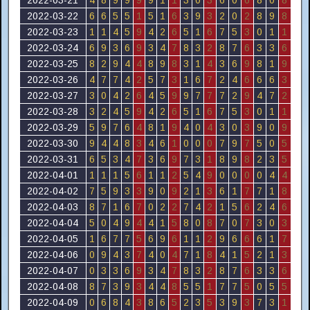
2022-03-21
4
8
9
9
9
9
1
1
3
0
3
6
0
6
8
0
8
2022-03-22
6
6
5
5
1
5
1
6
3
9
3
2
0
2
8
9
8
2022-03-23
1
1
4
5
9
4
2
6
5
1
6
7
5
3
0
1
1
2022-03-24
6
9
3
6
9
3
4
7
8
3
2
8
7
6
3
3
6
2022-03-25
8
2
9
4
4
8
9
8
3
1
4
3
6
9
8
1
9
2022-03-26
4
7
7
4
2
5
7
3
1
6
7
2
4
6
6
6
3
2022-03-27
3
0
4
2
6
4
5
9
9
7
7
7
2
9
4
7
2
2022-03-28
3
2
4
5
9
4
2
6
5
1
6
7
5
3
0
1
1
2022-03-29
5
9
7
6
4
8
1
9
4
0
4
3
0
3
9
0
9
2022-03-30
9
4
4
8
3
4
6
1
0
0
0
7
9
7
5
0
5
2022-03-31
6
5
3
4
7
3
6
9
7
3
1
8
9
8
2
3
5
2022-04-01
1
1
1
5
6
1
1
2
5
4
9
0
0
0
0
4
4
2022-04-02
7
5
9
3
3
9
0
9
2
1
3
6
1
7
7
1
8
2022-04-03
8
7
1
6
7
0
2
2
7
4
2
1
5
6
2
4
6
2022-04-04
5
0
4
9
4
4
1
5
8
0
8
7
0
7
3
0
3
2022-04-05
1
6
7
7
5
6
9
6
1
1
2
9
6
6
6
1
7
2022-04-06
0
9
4
3
7
4
0
4
7
1
8
4
1
5
2
1
3
2022-04-07
0
3
3
6
9
3
4
7
8
3
2
8
7
6
3
3
6
2022-04-08
8
7
3
9
3
4
4
8
5
5
1
7
7
5
0
5
5
2022-04-09
0
6
8
4
3
8
6
5
2
3
5
3
9
3
7
3
1