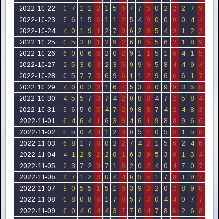
2022-10-22
0
7
1
1
2
1
5
6
7
7
5
0
2
2
2
7
9
2022-10-23
9
6
1
5
6
1
1
2
5
4
9
0
0
0
0
4
4
2022-10-24
4
0
1
9
1
2
7
9
6
2
8
5
4
9
1
2
3
2022-10-25
0
5
2
8
1
2
9
2
6
8
5
5
6
2
1
8
9
2022-10-26
6
0
0
6
6
2
0
2
9
1
1
5
1
6
4
1
5
2022-10-27
2
5
3
0
3
2
3
5
9
9
9
5
8
4
4
9
4
2022-10-28
0
5
7
7
5
6
9
6
1
1
2
9
6
6
6
1
7
2022-10-29
4
0
0
2
2
1
6
7
5
3
8
0
9
9
3
5
8
2022-10-30
4
5
5
7
3
7
4
2
0
8
8
4
7
2
5
8
4
2022-10-31
9
6
5
0
5
4
7
2
9
8
8
7
4
2
4
8
3
2022-11-01
6
4
6
4
1
6
3
9
4
6
1
9
8
8
9
6
6
2022-11-02
5
5
0
4
4
1
2
3
6
5
2
0
5
5
1
5
6
2022-11-03
6
8
1
7
8
0
2
2
7
4
2
1
5
6
2
4
6
2022-11-04
4
1
2
9
2
2
8
1
6
3
9
5
3
8
1
3
4
2022-11-05
2
3
7
2
9
7
1
8
2
0
2
4
0
4
7
0
7
2022-11-06
4
7
1
2
3
0
4
4
6
9
6
1
7
8
1
9
1
2022-11-07
9
0
5
5
1
5
1
6
3
9
3
2
0
2
8
9
8
2022-11-08
0
8
0
8
8
1
7
8
5
7
3
0
4
4
0
7
7
2022-11-09
6
0
4
0
4
4
3
7
7
6
4
7
8
6
2
6
8