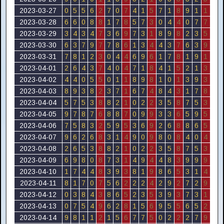
2023-03-27
0
5
5
6
2
7
0
7
4
1
5
7
1
8
9
1
1
2023-03-28
6
6
0
8
8
1
7
8
5
7
3
0
4
4
0
7
7
2023-03-29
3
4
3
4
7
3
6
9
7
3
1
8
9
8
2
3
5
2023-03-30
6
3
7
9
7
7
8
6
1
3
4
4
3
7
6
3
9
2023-03-31
7
8
1
2
3
0
4
4
6
9
6
1
7
8
1
9
1
2023-04-01
2
6
4
3
7
4
0
4
7
1
8
4
1
5
2
1
3
2023-04-02
4
4
0
5
5
0
1
1
8
9
8
1
0
1
3
9
3
2023-04-03
8
9
3
8
2
3
7
1
6
7
4
8
4
3
1
7
8
2023-04-04
5
7
5
3
8
8
2
1
0
2
2
3
5
8
7
5
3
2023-04-05
9
7
8
7
6
8
8
7
0
9
9
3
3
6
5
9
5
2023-04-06
7
5
8
3
2
5
9
5
3
6
9
2
6
8
8
6
5
2023-04-07
9
6
2
6
8
3
1
4
9
0
9
8
0
8
4
0
4
2023-04-08
2
6
5
3
8
8
2
1
0
2
2
3
5
8
7
5
3
2023-04-09
6
9
8
0
8
7
3
1
4
9
4
4
8
3
9
9
9
2023-04-10
1
7
4
4
8
3
9
3
8
1
9
8
6
5
3
1
4
2023-04-11
8
1
7
0
7
5
6
2
2
2
4
2
9
2
7
2
9
2023-04-12
0
3
8
4
3
8
6
5
2
3
5
3
9
3
7
3
1
2023-04-13
0
7
5
4
9
6
2
8
1
5
6
9
5
5
6
5
2
2023-04-14
9
8
1
1
2
1
5
6
7
7
5
0
2
2
2
7
9