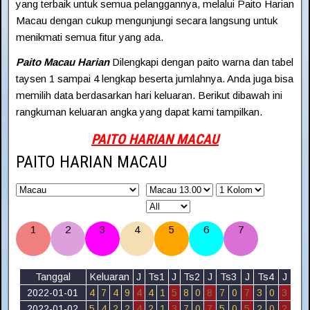
yang terbaik untuk semua pelanggannya, melalui Paito Harian
Macau dengan cukup mengunjungi secara langsung untuk
menikmati semua fitur yang ada.
Paito Macau Harian
Dilengkapi dengan paito warna dan tabel
taysen 1 sampai 4 lengkap beserta jumlahnya. Anda juga bisa
memilih data berdasarkan hari keluaran. Berikut dibawah ini
rangkuman keluaran angka yang dapat kami tampilkan.
PAITO HARIAN MACAU
PAITO HARIAN MACAU
1
2
3
4
5
6
7
Tanggal
Keluaran
J
Ts1
J
Ts2
J
Ts3
J
Ts4
J
2022-01-01
4
7
4
9
4
4
1
5
8
0
8
7
0
7
3
0
3
2022-01-02
5
4
2
2
4
2
1
3
7
0
7
5
0
5
2
0
2