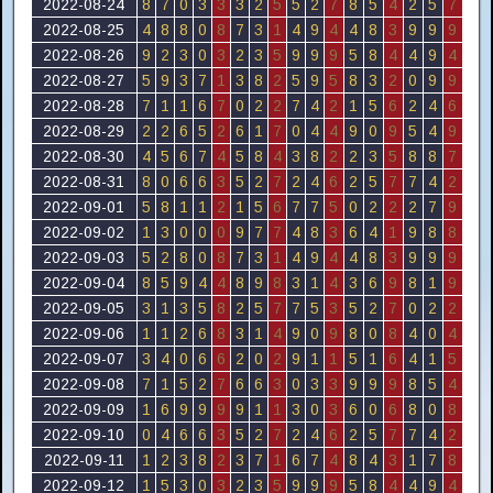
2022-08-24
8
7
0
3
3
3
2
5
5
2
7
8
5
4
2
5
7
2022-08-25
4
8
8
0
8
7
3
1
4
9
4
4
8
3
9
9
9
2022-08-26
9
2
3
0
3
2
3
5
9
9
9
5
8
4
4
9
4
2022-08-27
5
9
3
7
1
3
8
2
5
9
5
8
3
2
0
9
9
2022-08-28
7
1
1
6
7
0
2
2
7
4
2
1
5
6
2
4
6
2022-08-29
2
2
6
5
2
6
1
7
0
4
4
9
0
9
5
4
9
2022-08-30
4
5
6
7
4
5
8
4
3
8
2
2
3
5
8
8
7
2022-08-31
8
0
6
6
3
5
2
7
2
4
6
2
5
7
7
4
2
2022-09-01
5
8
1
1
2
1
5
6
7
7
5
0
2
2
2
7
9
2022-09-02
1
3
0
0
0
9
7
7
4
8
3
6
4
1
9
8
8
2022-09-03
5
2
8
0
8
7
3
1
4
9
4
4
8
3
9
9
9
2022-09-04
8
5
9
4
4
8
9
8
3
1
4
3
6
9
8
1
9
2022-09-05
3
1
3
5
8
2
5
7
7
5
3
5
2
7
0
2
2
2022-09-06
1
1
2
6
8
3
1
4
9
0
9
8
0
8
4
0
4
2022-09-07
3
4
0
6
6
2
0
2
9
1
1
5
1
6
4
1
5
2022-09-08
7
1
5
2
7
6
6
3
0
3
3
9
9
9
8
5
4
2022-09-09
1
6
9
9
9
9
1
1
3
0
3
6
0
6
8
0
8
2022-09-10
0
4
6
6
3
5
2
7
2
4
6
2
5
7
7
4
2
2022-09-11
1
2
3
8
2
3
7
1
6
7
4
8
4
3
1
7
8
2022-09-12
1
5
3
0
3
2
3
5
9
9
9
5
8
4
4
9
4