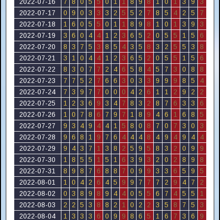
2022-07-16
7
8
0
5
5
0
1
1
8
9
8
1
0
1
3
9
3
2022-07-17
0
9
0
3
3
3
2
5
5
2
7
8
5
4
2
5
7
2022-07-18
1
6
0
5
5
0
1
1
8
9
8
1
0
1
3
9
3
2022-07-19
3
6
0
4
4
1
2
3
6
5
2
0
5
5
1
5
6
2022-07-20
8
3
7
5
3
8
5
4
3
5
8
3
2
5
5
3
8
2022-07-21
3
1
0
4
4
1
2
3
6
5
2
0
5
5
1
5
6
2022-07-22
8
3
0
7
7
2
4
6
5
8
4
5
7
3
0
8
8
2022-07-23
7
7
5
2
7
6
6
3
0
3
3
9
9
9
8
5
4
2022-07-24
7
3
9
7
7
0
0
0
4
2
6
1
1
2
9
2
2
2022-07-25
1
2
3
6
9
3
4
7
8
3
2
8
7
6
3
3
6
2022-07-26
1
0
7
8
6
7
9
7
1
8
9
4
6
1
6
8
5
2022-07-27
9
3
4
9
4
4
1
5
8
0
8
7
0
7
3
0
3
2022-07-28
9
6
8
1
9
7
6
4
4
4
8
4
9
4
9
4
4
2022-07-29
9
4
3
7
1
3
8
2
5
9
5
8
3
2
0
9
9
2022-07-30
1
8
5
5
1
5
1
6
3
9
3
2
0
2
8
9
8
2022-07-31
8
9
8
7
6
8
8
7
0
9
9
3
3
6
5
9
5
2022-08-01
1
0
4
2
6
4
5
9
9
7
7
7
2
9
4
7
2
2022-08-02
0
3
8
9
8
9
4
4
0
5
5
6
7
4
5
5
1
2022-08-03
2
2
5
3
8
8
2
1
0
2
2
3
5
8
7
5
3
2022-08-04
1
3
3
3
6
0
9
9
8
6
5
1
6
7
3
6
9