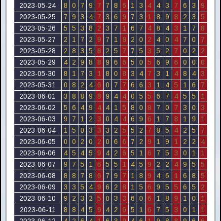
2023-05-24
8
0
7
9
7
7
8
6
1
3
4
4
3
7
6
3
9
2023-05-25
7
9
3
4
7
3
6
9
7
3
1
8
9
8
2
3
5
2023-05-26
5
5
3
8
2
3
7
1
6
7
4
8
4
3
1
7
8
2023-05-27
2
1
7
2
9
7
1
8
2
0
2
4
0
4
7
0
7
2023-05-28
2
8
3
5
8
2
5
7
7
5
3
5
2
7
0
2
2
2023-05-29
4
2
9
8
8
9
6
6
5
0
5
6
9
6
0
0
0
2023-05-30
8
1
7
3
1
8
0
8
3
4
7
3
1
4
8
4
3
2023-05-31
0
8
2
4
6
0
7
7
6
6
3
1
4
5
1
6
7
2023-06-01
3
8
8
9
8
9
4
4
0
5
5
6
7
4
5
5
1
2023-06-02
5
6
4
9
4
4
1
5
8
0
8
7
0
7
3
0
3
2023-06-03
9
7
1
2
3
0
4
4
6
9
6
1
7
8
1
9
1
2023-06-04
1
5
0
3
3
3
2
5
5
2
7
8
5
4
2
5
7
2023-06-05
0
0
2
0
2
0
6
6
7
2
9
1
9
1
2
2
4
2023-06-06
4
5
4
5
9
4
2
6
5
1
6
7
5
3
0
1
1
2023-06-07
9
7
5
1
6
5
5
1
4
5
9
2
2
4
9
5
5
2023-06-08
8
8
7
8
6
7
9
7
1
8
9
4
6
1
6
8
5
2023-06-09
3
3
5
4
9
6
2
8
1
5
6
9
5
5
6
5
2
2023-06-10
9
2
3
2
5
0
3
3
6
0
6
1
8
9
1
0
1
2023-06-11
8
8
4
5
9
4
2
6
5
1
6
7
5
3
0
1
1