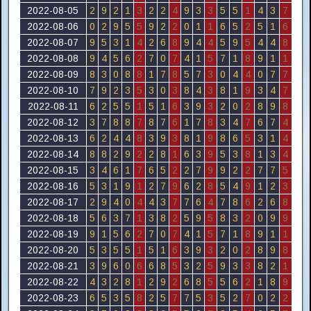
2022-08-05
2
9
2
1
3
2
2
4
9
3
3
5
5
1
4
3
7
2022-08-06
0
2
9
5
5
9
2
2
0
1
1
6
5
2
5
1
6
2022-08-07
9
5
3
1
4
2
6
8
9
4
4
5
9
5
4
4
8
2022-08-08
9
4
5
6
2
7
0
7
4
1
5
7
1
8
9
1
1
2022-08-09
8
3
0
8
8
1
7
8
5
7
3
0
4
4
0
7
7
2022-08-10
7
9
2
3
5
3
0
3
8
4
3
8
1
9
3
4
7
2022-08-11
6
2
5
5
1
5
1
6
3
9
3
2
0
2
8
9
8
2022-08-12
3
7
8
8
7
8
7
6
1
7
8
3
4
7
6
7
4
2022-08-13
6
2
4
4
8
3
9
3
8
1
9
8
6
5
3
1
4
2022-08-14
8
8
2
9
2
2
8
1
6
3
9
5
3
8
1
3
4
2022-08-15
3
4
6
1
7
6
5
2
2
7
9
9
2
2
7
7
5
2022-08-16
5
3
1
9
1
2
7
9
6
2
8
5
4
9
1
2
3
2022-08-17
2
9
4
0
4
4
3
7
7
6
4
7
8
6
2
6
8
2022-08-18
5
6
3
7
1
3
8
2
5
9
5
8
3
2
0
9
9
2022-08-19
9
1
5
6
2
7
0
7
4
1
5
7
1
8
9
1
1
2022-08-20
5
3
5
5
1
5
1
6
3
9
3
2
0
2
8
9
8
2022-08-21
3
9
6
0
6
6
8
5
3
2
5
9
3
3
8
2
1
2022-08-22
4
3
2
8
1
2
9
2
6
8
5
5
6
2
1
8
9
2022-08-23
6
5
3
5
8
2
5
7
7
5
3
5
2
7
0
2
2