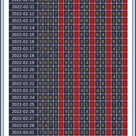
2022-02-11
7
5
0
0
0
9
7
7
4
8
3
6
4
1
9
8
8
2022-02-12
9
6
0
7
7
2
4
6
5
8
4
5
7
3
0
8
8
2022-02-13
3
1
2
8
1
2
9
2
6
8
5
5
6
2
1
8
9
2022-02-14
3
1
7
6
4
8
1
9
4
0
4
3
0
3
9
0
9
2022-02-15
8
0
3
8
2
3
7
1
6
7
4
8
4
3
1
7
8
2022-02-16
3
6
5
9
5
8
3
2
3
7
1
3
8
2
8
7
6
2022-02-17
2
9
4
7
2
5
0
5
9
2
2
2
1
3
4
2
6
2022-02-18
7
7
4
5
9
4
2
6
5
1
6
7
5
3
0
1
1
2022-02-19
9
0
9
6
6
9
8
8
1
4
5
6
3
9
6
4
1
2022-02-20
3
9
6
3
9
6
4
1
2
9
2
9
7
7
7
9
7
2022-02-21
2
8
2
1
3
2
2
4
9
3
3
5
5
1
4
3
7
2022-02-22
6
0
3
2
5
0
3
3
6
0
6
1
8
9
1
0
1
2022-02-23
5
5
7
1
8
7
2
9
4
3
7
4
5
9
9
3
3
2022-02-24
6
8
6
9
6
7
7
5
1
2
3
4
4
8
6
2
8
2022-02-25
8
2
9
3
3
9
0
9
2
1
3
6
1
7
7
1
8
2022-02-26
8
7
9
6
6
9
8
8
1
4
5
6
3
9
6
4
1
2022-02-27
1
6
3
1
4
2
6
8
9
4
4
5
9
5
4
4
8
2022-02-28
0
4
7
2
9
7
1
8
2
0
2
4
0
4
7
0
7
2022-03-01
7
6
6
0
6
6
8
5
3
2
5
9
3
3
8
2
1