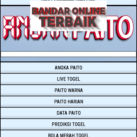
ANGKA PAITO
LIVE TOGEL
PAITO WARNA
PAITO HARIAN
DATA PAITO
PREDIKSI TOGEL
BOLA MERAH TOGEL