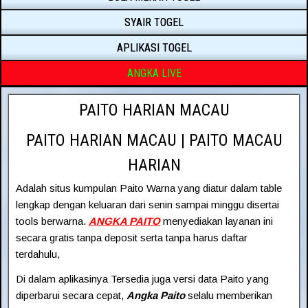
SYAIR TOGEL
APLIKASI TOGEL
ANGKA LIVE
PAITO HARIAN MACAU
PAITO HARIAN MACAU | PAITO MACAU
HARIAN
Adalah situs kumpulan Paito Warna yang diatur dalam table
lengkap dengan keluaran dari senin sampai minggu disertai
tools berwarna.
ANGKA PAITO
menyediakan layanan ini
secara gratis tanpa deposit serta tanpa harus daftar
terdahulu,
Di dalam aplikasinya Tersedia juga versi data Paito yang
diperbarui secara cepat,
Angka Paito
selalu memberikan