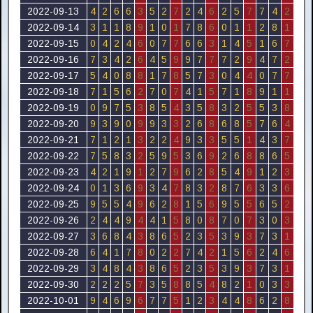
2022-09-13
4
2
6
6
3
5
2
7
2
4
6
2
5
7
7
4
2
2022-09-14
3
1
1
8
9
1
0
1
7
8
6
0
1
1
2
8
1
2022-09-15
0
4
2
4
6
0
7
7
6
6
3
1
4
5
1
6
7
2022-09-16
7
3
4
2
6
4
5
9
9
7
7
7
2
9
4
7
2
2022-09-17
5
4
0
8
8
1
7
8
5
7
3
0
4
4
0
7
7
2022-09-18
7
1
5
6
2
7
0
7
4
1
5
7
1
8
9
1
1
2022-09-19
0
9
7
5
3
8
5
4
3
5
8
3
2
5
5
3
8
2022-09-20
9
3
9
0
9
9
3
3
2
6
8
6
8
5
7
6
4
2022-09-21
7
1
2
1
3
2
2
4
9
3
3
5
5
1
4
3
7
2022-09-22
7
5
8
3
2
5
9
5
3
6
9
2
6
8
8
6
5
2022-09-23
4
2
1
9
1
2
7
9
6
2
8
5
4
9
1
2
3
2022-09-24
0
1
3
6
9
3
4
7
8
3
2
8
7
6
3
3
6
2022-09-25
9
5
5
4
9
6
2
8
1
5
6
9
5
5
6
5
2
2022-09-26
2
4
4
9
4
4
1
5
8
0
8
7
0
7
3
0
3
2022-09-27
3
6
8
4
3
8
6
5
2
3
5
3
9
3
7
3
1
2022-09-28
6
4
1
7
8
0
2
2
7
4
2
1
5
6
2
4
6
2022-09-29
3
4
8
4
3
8
6
5
2
3
5
3
9
3
7
3
1
2022-09-30
2
2
2
5
7
3
5
8
8
5
4
8
2
1
0
3
3
2022-10-01
9
4
6
9
6
7
7
5
1
2
3
4
4
8
6
2
8