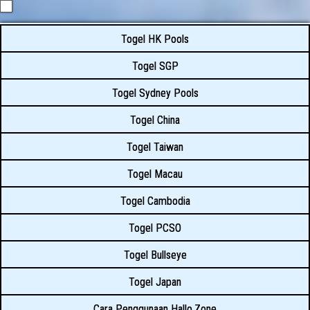
Togel HK Pools
Togel SGP
Togel Sydney Pools
Togel China
Togel Taiwan
Togel Macau
Togel Cambodia
Togel PCSO
Togel Bullseye
Togel Japan
Cara Penggunaan Hallo.Zone