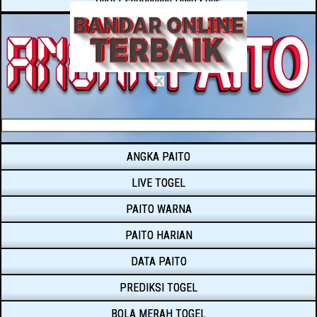
ANGKA PAITO
LIVE TOGEL
PAITO WARNA
PAITO HARIAN
DATA PAITO
PREDIKSI TOGEL
BOLA MERAH TOGEL