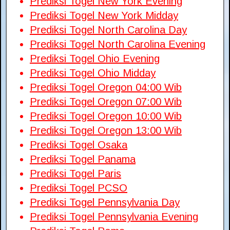
Prediksi Togel New York Evening
Prediksi Togel New York Midday
Prediksi Togel North Carolina Day
Prediksi Togel North Carolina Evening
Prediksi Togel Ohio Evening
Prediksi Togel Ohio Midday
Prediksi Togel Oregon 04:00 Wib
Prediksi Togel Oregon 07:00 Wib
Prediksi Togel Oregon 10:00 Wib
Prediksi Togel Oregon 13:00 Wib
Prediksi Togel Osaka
Prediksi Togel Panama
Prediksi Togel Paris
Prediksi Togel PCSO
Prediksi Togel Pennsylvania Day
Prediksi Togel Pennsylvania Evening