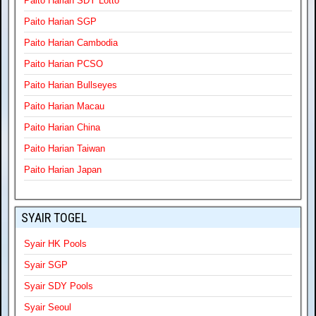
Paito Harian SDY Lotto
Paito Harian SGP
Paito Harian Cambodia
Paito Harian PCSO
Paito Harian Bullseyes
Paito Harian Macau
Paito Harian China
Paito Harian Taiwan
Paito Harian Japan
SYAIR TOGEL
Syair HK Pools
Syair SGP
Syair SDY Pools
Syair Seoul