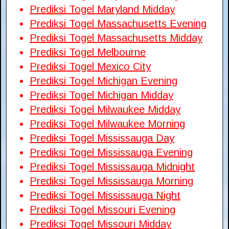
Prediksi Togel Maryland Midday
Prediksi Togel Massachusetts Evening
Prediksi Togel Massachusetts Midday
Prediksi Togel Melbourne
Prediksi Togel Mexico City
Prediksi Togel Michigan Evening
Prediksi Togel Michigan Midday
Prediksi Togel Milwaukee Midday
Prediksi Togel Milwaukee Morning
Prediksi Togel Mississauga Day
Prediksi Togel Mississauga Evening
Prediksi Togel Mississauga Midnight
Prediksi Togel Mississauga Morning
Prediksi Togel Mississauga Night
Prediksi Togel Missouri Evening
Prediksi Togel Missouri Midday