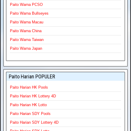
Paito Warna PCSO
Paito Warna Bullseyes
Paito Warna Macau
Paito Warna China
Paito Warna Taiwan
Paito Warna Japan
Paito Harian POPULER
Paito Harian HK Pools
Paito Harian HK Lottery 4D
Paito Harian HK Lotto
Paito Harian SDY Pools
Paito Harian SDY Lottery 4D