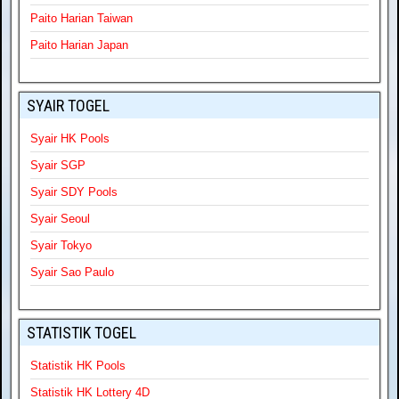
Paito Harian Taiwan
Paito Harian Japan
SYAIR TOGEL
Syair HK Pools
Syair SGP
Syair SDY Pools
Syair Seoul
Syair Tokyo
Syair Sao Paulo
STATISTIK TOGEL
Statistik HK Pools
Statistik HK Lottery 4D