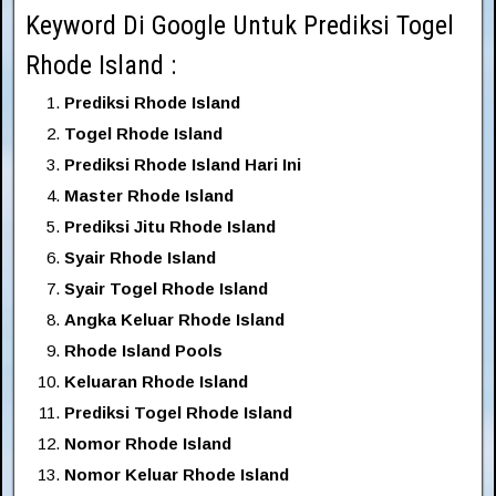
Keyword Di Google Untuk Prediksi Togel
Rhode Island :
Prediksi Rhode Island
Togel Rhode Island
Prediksi Rhode Island Hari Ini
Master Rhode Island
Prediksi Jitu Rhode Island
Syair Rhode Island
Syair Togel Rhode Island
Angka Keluar Rhode Island
Rhode Island Pools
Keluaran Rhode Island
Prediksi Togel Rhode Island
Nomor Rhode Island
Nomor Keluar Rhode Island