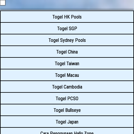
Togel HK Pools
Togel SGP
Togel Sydney Pools
Togel China
Togel Taiwan
Togel Macau
Togel Cambodia
Togel PCSO
Togel Bullseye
Togel Japan
Cara Penggunaan Hallo.Zone