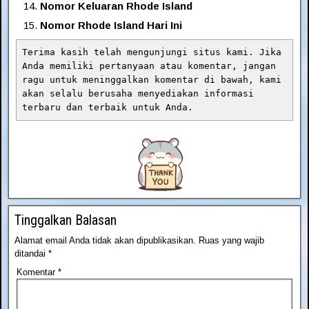
Nomor Keluaran Rhode Island
Nomor Rhode Island Hari Ini
Terima kasih telah mengunjungi situs kami. Jika 
Anda memiliki pertanyaan atau komentar, jangan 
ragu untuk meninggalkan komentar di bawah, kami 
akan selalu berusaha menyediakan informasi 
terbaru dan terbaik untuk Anda.
Tinggalkan Balasan
Alamat email Anda tidak akan dipublikasikan.
Ruas yang wajib
ditandai
*
Komentar
*