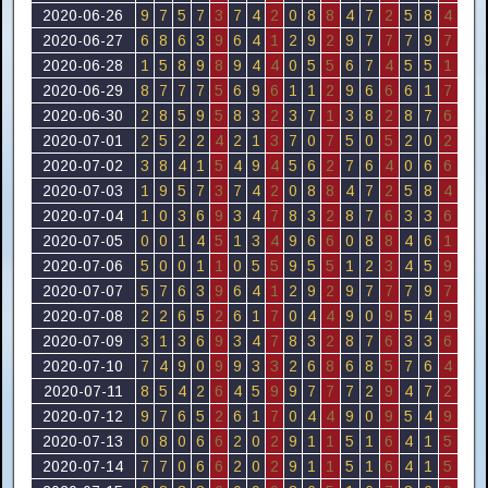
2020-06-26
9
7
5
7
3
7
4
2
0
8
8
4
7
2
5
8
4
2020-06-27
6
8
6
3
9
6
4
1
2
9
2
9
7
7
7
9
7
2020-06-28
1
5
8
9
8
9
4
4
0
5
5
6
7
4
5
5
1
2020-06-29
8
7
7
7
5
6
9
6
1
1
2
9
6
6
6
1
7
2020-06-30
2
8
5
9
5
8
3
2
3
7
1
3
8
2
8
7
6
2020-07-01
2
5
2
2
4
2
1
3
7
0
7
5
0
5
2
0
2
2020-07-02
3
8
4
1
5
4
9
4
5
6
2
7
6
4
0
6
6
2020-07-03
1
9
5
7
3
7
4
2
0
8
8
4
7
2
5
8
4
2020-07-04
1
0
3
6
9
3
4
7
8
3
2
8
7
6
3
3
6
2020-07-05
0
0
1
4
5
1
3
4
9
6
6
0
8
8
4
6
1
2020-07-06
5
0
0
1
1
0
5
5
9
5
5
1
2
3
4
5
9
2020-07-07
5
7
6
3
9
6
4
1
2
9
2
9
7
7
7
9
7
2020-07-08
2
2
6
5
2
6
1
7
0
4
4
9
0
9
5
4
9
2020-07-09
3
1
3
6
9
3
4
7
8
3
2
8
7
6
3
3
6
2020-07-10
7
4
9
0
9
9
3
3
2
6
8
6
8
5
7
6
4
2020-07-11
8
5
4
2
6
4
5
9
9
7
7
7
2
9
4
7
2
2020-07-12
9
7
6
5
2
6
1
7
0
4
4
9
0
9
5
4
9
2020-07-13
0
8
0
6
6
2
0
2
9
1
1
5
1
6
4
1
5
2020-07-14
7
7
0
6
6
2
0
2
9
1
1
5
1
6
4
1
5