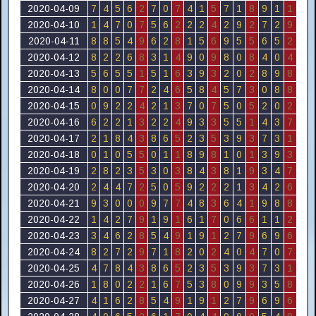
2020-04-09
7
4
5
6
2
7
0
7
4
1
5
7
1
8
9
1
1
2020-04-10
1
4
7
0
7
5
6
2
2
2
4
2
9
2
7
2
9
2020-04-11
8
8
5
4
9
6
2
8
1
5
6
9
5
5
6
5
2
2020-04-12
8
2
2
6
8
3
1
4
9
0
9
8
0
8
4
0
4
2020-04-13
5
6
5
5
1
5
1
6
3
9
3
2
0
2
8
9
8
2020-04-14
8
0
0
7
7
2
4
6
5
8
4
5
7
3
0
8
8
2020-04-15
0
9
2
2
4
2
1
3
7
0
7
5
0
5
2
0
2
2020-04-16
6
2
2
1
3
2
2
4
9
3
3
5
5
1
4
3
7
2020-04-17
2
1
8
4
3
8
6
5
2
3
5
3
9
3
7
3
1
2020-04-18
0
1
0
5
5
0
1
1
8
9
8
1
0
1
3
9
3
2020-04-19
2
8
2
3
5
3
0
3
8
4
3
8
1
9
3
4
7
2020-04-20
2
4
4
7
2
5
0
5
9
2
2
2
1
3
4
2
6
2020-04-21
9
3
0
0
0
9
7
7
4
8
3
6
4
1
9
8
8
2020-04-22
1
4
2
7
9
1
9
1
6
1
7
0
6
6
1
1
2
2020-04-23
3
4
6
2
8
5
4
9
1
9
1
2
7
9
6
9
6
2020-04-24
8
2
7
2
9
7
1
8
2
0
2
4
0
4
7
0
7
2020-04-25
4
7
8
4
3
8
6
5
2
3
5
3
9
3
7
3
1
2020-04-26
1
8
0
2
2
1
6
7
5
3
8
0
9
9
3
5
8
2020-04-27
4
1
6
2
8
5
4
9
1
9
1
2
7
9
6
9
6