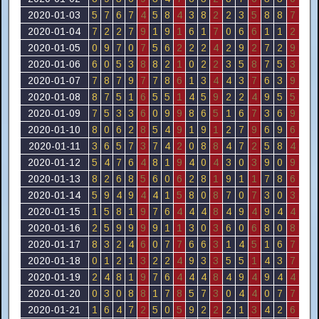
2020-01-03
5
7
6
7
4
5
8
4
3
8
2
2
3
5
8
8
7
2020-01-04
7
2
2
7
9
1
9
1
6
1
7
0
6
6
1
1
2
2020-01-05
0
9
7
0
7
5
6
2
2
2
4
2
9
2
7
2
9
2020-01-06
6
0
5
3
8
8
2
1
0
2
2
3
5
8
7
5
3
2020-01-07
7
8
7
9
7
7
8
6
1
3
4
4
3
7
6
3
9
2020-01-08
8
7
5
1
6
5
5
1
4
5
9
2
2
4
9
5
5
2020-01-09
7
5
3
3
6
0
9
9
8
6
5
1
6
7
3
6
9
2020-01-10
8
0
6
2
8
5
4
9
1
9
1
2
7
9
6
9
6
2020-01-11
3
6
5
7
3
7
4
2
0
8
8
4
7
2
5
8
4
2020-01-12
5
4
7
6
4
8
1
9
4
0
4
3
0
3
9
0
9
2020-01-13
8
2
6
8
5
6
0
6
2
8
1
9
1
1
7
8
6
2020-01-14
5
9
4
9
4
4
1
5
8
0
8
7
0
7
3
0
3
2020-01-15
1
5
8
1
9
7
6
4
4
4
8
4
9
4
9
4
4
2020-01-16
2
5
9
9
9
9
1
1
3
0
3
6
0
6
8
0
8
2020-01-17
8
3
2
4
6
0
7
7
6
6
3
1
4
5
1
6
7
2020-01-18
0
1
2
1
3
2
2
4
9
3
3
5
5
1
4
3
7
2020-01-19
2
4
8
1
9
7
6
4
4
4
8
4
9
4
9
4
4
2020-01-20
0
3
0
8
8
1
7
8
5
7
3
0
4
4
0
7
7
2020-01-21
1
6
4
7
2
5
0
5
9
2
2
2
1
3
4
2
6