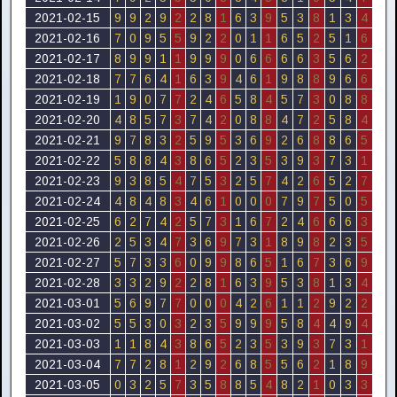
2021-02-15
9
9
2
9
2
2
8
1
6
3
9
5
3
8
1
3
4
2021-02-16
7
0
9
5
5
9
2
2
0
1
1
6
5
2
5
1
6
2021-02-17
8
9
9
1
1
9
9
9
0
6
6
6
6
3
5
6
2
2021-02-18
7
7
6
4
1
6
3
9
4
6
1
9
8
8
9
6
6
2021-02-19
1
9
0
7
7
2
4
6
5
8
4
5
7
3
0
8
8
2021-02-20
4
8
5
7
3
7
4
2
0
8
8
4
7
2
5
8
4
2021-02-21
9
7
8
3
2
5
9
5
3
6
9
2
6
8
8
6
5
2021-02-22
5
8
8
4
3
8
6
5
2
3
5
3
9
3
7
3
1
2021-02-23
9
3
8
5
4
7
5
3
2
5
7
4
2
6
5
2
7
2021-02-24
4
8
4
8
3
4
6
1
0
0
0
7
9
7
5
0
5
2021-02-25
6
2
7
4
2
5
7
3
1
6
7
2
4
6
6
6
3
2021-02-26
2
5
3
4
7
3
6
9
7
3
1
8
9
8
2
3
5
2021-02-27
5
7
3
3
6
0
9
9
8
6
5
1
6
7
3
6
9
2021-02-28
3
3
2
9
2
2
8
1
6
3
9
5
3
8
1
3
4
2021-03-01
5
6
9
7
7
0
0
0
4
2
6
1
1
2
9
2
2
2021-03-02
5
5
3
0
3
2
3
5
9
9
9
5
8
4
4
9
4
2021-03-03
1
1
8
4
3
8
6
5
2
3
5
3
9
3
7
3
1
2021-03-04
7
7
2
8
1
2
9
2
6
8
5
5
6
2
1
8
9
2021-03-05
0
3
2
5
7
3
5
8
8
5
4
8
2
1
0
3
3