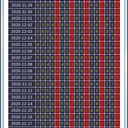
2020-11-29
8
9
9
5
5
9
2
2
0
1
1
6
5
2
5
1
6
2020-11-30
3
7
2
0
2
0
6
6
7
2
9
1
9
1
2
2
4
2020-12-01
1
2
4
2
6
4
5
9
9
7
7
7
2
9
4
7
2
2020-12-02
2
3
9
4
4
8
9
8
3
1
4
3
6
9
8
1
9
2020-12-03
5
8
0
2
2
1
6
7
5
3
8
0
9
9
3
5
8
2020-12-04
7
3
6
6
3
5
2
7
2
4
6
2
5
7
7
4
2
2020-12-05
8
4
1
1
2
1
5
6
7
7
5
0
2
2
2
7
9
2020-12-06
9
6
4
9
4
4
1
5
8
0
8
7
0
7
3
0
3
2020-12-07
5
7
9
8
8
9
6
6
5
0
5
6
9
6
0
0
0
2020-12-08
3
0
4
1
5
4
9
4
5
6
2
7
6
4
0
6
6
2020-12-09
1
9
2
6
8
3
1
4
9
0
9
8
0
8
4
0
4
2020-12-10
5
9
0
7
7
2
4
6
5
8
4
5
7
3
0
8
8
2020-12-11
0
3
3
8
2
3
7
1
6
7
4
8
4
3
1
7
8
2020-12-12
9
7
5
1
6
5
5
1
4
5
9
2
2
4
9
5
5
2020-12-13
1
9
6
7
4
5
8
4
3
8
2
2
3
5
8
8
7
2020-12-14
7
1
7
0
7
5
6
2
2
2
4
2
9
2
7
2
9
2020-12-15
1
2
0
0
0
9
7
7
4
8
3
6
4
1
9
8
8
2020-12-16
9
9
9
2
2
9
5
5
4
7
2
6
2
8
9
7
7
2020-12-17
7
9
7
0
7
5
6
2
2
2
4
2
9
2
7
2
9