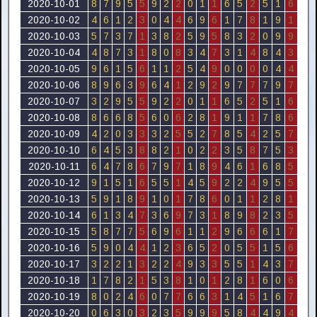
2020-10-01
8
7
9
5
5
9
2
2
0
1
1
6
5
2
5
1
6
2020-10-02
4
6
1
2
3
0
4
4
6
9
6
1
7
8
1
9
1
2020-10-03
5
7
3
7
1
3
8
2
5
9
5
8
3
2
0
9
9
2020-10-04
4
8
7
3
1
8
0
8
3
4
7
3
1
4
8
4
3
2020-10-05
9
6
1
5
6
1
1
2
5
4
9
0
0
0
0
4
4
2020-10-06
8
9
6
3
9
6
4
1
2
9
2
9
7
7
7
9
7
2020-10-07
3
2
9
5
5
9
2
2
0
1
1
6
5
2
5
1
6
2020-10-08
8
6
6
8
5
6
0
6
2
8
1
9
1
1
7
8
6
2020-10-09
4
2
0
3
3
3
2
5
5
2
7
8
5
4
2
5
7
2020-10-10
6
4
5
3
8
8
2
1
0
2
2
3
5
8
7
5
3
2020-10-11
6
4
7
8
6
7
9
7
1
8
9
4
6
1
6
8
5
2020-10-12
9
1
5
1
6
5
5
1
4
5
9
2
2
4
9
5
5
2020-10-13
5
9
1
8
9
1
0
1
7
8
6
0
1
1
2
8
1
2020-10-14
6
1
3
4
7
3
6
9
7
3
1
8
9
8
2
3
5
2020-10-15
5
8
7
7
5
6
9
6
1
1
2
9
6
6
6
1
7
2020-10-16
5
9
0
4
4
1
2
3
6
5
2
0
5
5
1
5
6
2020-10-17
3
2
2
1
3
2
2
4
9
3
3
5
5
1
4
3
7
2020-10-18
1
7
8
2
1
5
3
8
1
0
1
2
8
1
6
0
6
2020-10-19
8
0
2
4
6
0
7
7
6
6
3
1
4
5
1
6
7
2020-10-20
0
6
3
0
3
2
3
5
9
9
9
5
8
4
4
9
4