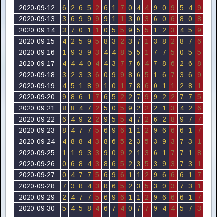
2020-09-12
6
2
6
5
2
6
1
7
0
4
4
9
0
9
5
4
9
2020-09-13
3
6
9
9
9
9
1
1
3
0
3
6
0
6
8
0
8
2020-09-14
3
7
0
1
1
0
5
5
9
5
5
1
2
3
4
5
9
2020-09-15
4
2
5
9
5
8
3
2
3
7
1
3
8
2
8
7
6
2020-09-16
1
9
3
9
3
4
4
8
5
5
1
7
7
5
0
5
5
2020-09-17
4
4
4
0
4
4
3
7
7
6
4
7
8
6
2
6
8
2020-09-18
3
2
3
3
6
0
9
9
8
6
5
1
6
7
3
6
9
2020-09-19
4
5
1
8
9
1
0
1
7
8
6
0
1
1
2
8
1
2020-09-20
9
8
6
1
7
6
5
2
2
7
9
9
2
2
7
7
5
2020-09-21
8
8
4
7
2
5
0
5
9
2
2
2
1
3
4
2
6
2020-09-22
6
4
9
2
2
9
5
5
4
7
2
6
2
8
9
7
7
2020-09-23
8
4
7
7
5
6
9
6
1
1
2
9
6
6
6
1
7
2020-09-24
4
8
8
4
3
8
6
5
2
3
5
3
9
3
7
3
1
2020-09-25
1
1
9
3
3
9
0
9
2
1
3
6
1
7
7
1
8
2020-09-26
0
6
8
4
3
8
6
5
2
3
5
3
9
3
7
3
1
2020-09-27
0
4
7
7
5
6
9
6
1
1
2
9
6
6
6
1
7
2020-09-28
7
3
8
4
3
8
6
5
2
3
5
3
9
3
7
3
1
2020-09-29
2
4
7
7
5
6
9
6
1
1
2
9
6
6
6
1
7
2020-09-30
5
4
5
8
4
6
7
4
0
7
7
9
4
4
5
7
3