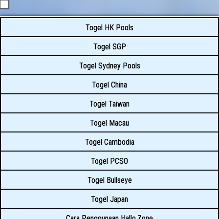
Togel HK Pools
Togel SGP
Togel Sydney Pools
Togel China
Togel Taiwan
Togel Macau
Togel Cambodia
Togel PCSO
Togel Bullseye
Togel Japan
Cara Penggunaan Hallo.Zone