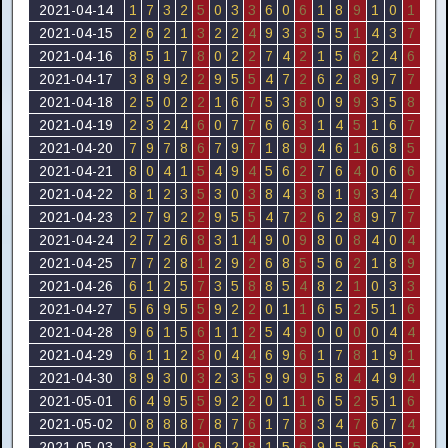
2021-04-14
1
7
3
2
5
0
3
3
6
0
6
1
8
9
1
0
1
2021-04-15
2
6
2
1
3
2
2
4
9
3
3
5
5
1
4
3
7
2021-04-16
8
5
1
7
8
0
2
2
7
4
2
1
5
6
2
4
6
2021-04-17
3
8
9
2
2
9
5
5
4
7
2
6
2
8
9
7
7
2021-04-18
2
5
0
2
2
1
6
7
5
3
8
0
9
9
3
5
8
2021-04-19
2
3
2
4
6
0
7
7
6
6
3
1
4
5
1
6
7
2021-04-20
7
9
7
8
6
7
9
7
1
8
9
4
6
1
6
8
5
2021-04-21
8
0
4
1
5
4
9
4
5
6
2
7
6
4
0
6
6
2021-04-22
8
1
2
3
5
3
0
3
8
4
3
8
1
9
3
4
7
2021-04-23
2
7
9
2
2
9
5
5
4
7
2
6
2
8
9
7
7
2021-04-24
2
7
2
6
8
3
1
4
9
0
9
8
0
8
4
0
4
2021-04-25
7
7
2
8
1
2
9
2
6
8
5
5
6
2
1
8
9
2021-04-26
6
1
2
5
7
3
5
8
8
5
4
8
2
1
0
3
3
2021-04-27
5
6
9
5
5
9
2
2
0
1
1
6
5
2
5
1
6
2021-04-28
9
6
1
5
6
1
1
2
5
4
9
0
0
0
0
4
4
2021-04-29
6
1
1
2
3
0
4
4
6
9
6
1
7
8
1
9
1
2021-04-30
8
9
3
0
3
2
3
5
9
9
9
5
8
4
4
9
4
2021-05-01
6
4
9
5
5
9
2
2
0
1
1
6
5
2
5
1
6
2021-05-02
0
8
8
8
7
8
7
6
1
7
8
3
4
7
6
7
4
2021-05-03
8
3
5
4
9
6
2
8
1
5
6
9
5
5
6
5
2