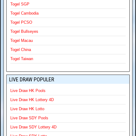
Togel SGP
Togel Cambodia
Togel PCSO
Togel Bullseyes
Togel Macau
Togel China
Togel Taiwan
LIVE DRAW POPULER
Live Draw HK Pools
Live Draw HK Lottery 4D
Live Draw HK Lotto
Live Draw SDY Pools
Live Draw SDY Lottery 4D