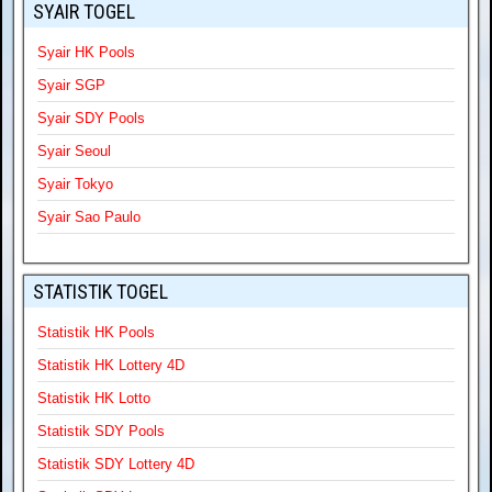
SYAIR TOGEL
Syair HK Pools
Syair SGP
Syair SDY Pools
Syair Seoul
Syair Tokyo
Syair Sao Paulo
STATISTIK TOGEL
Statistik HK Pools
Statistik HK Lottery 4D
Statistik HK Lotto
Statistik SDY Pools
Statistik SDY Lottery 4D