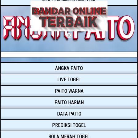
ANGKA PAITO
LIVE TOGEL
PAITO WARNA
PAITO HARIAN
DATA PAITO
PREDIKSI TOGEL
BOLA MERAH TOGEL