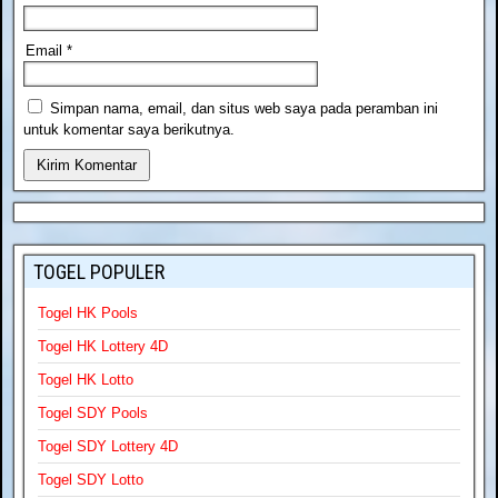
Email
*
Simpan nama, email, dan situs web saya pada peramban ini
untuk komentar saya berikutnya.
TOGEL POPULER
Togel HK Pools
Togel HK Lottery 4D
Togel HK Lotto
Togel SDY Pools
Togel SDY Lottery 4D
Togel SDY Lotto