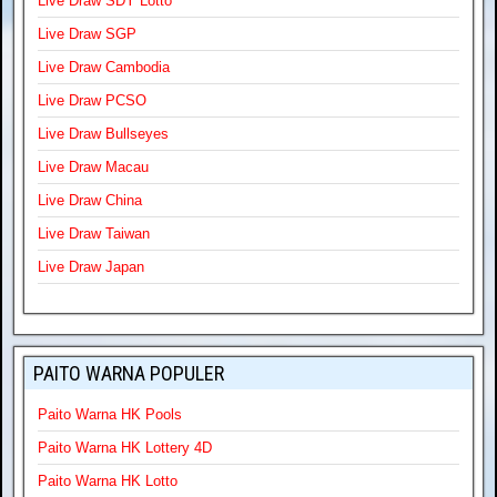
Live Draw SDY Lotto
Live Draw SGP
Live Draw Cambodia
Live Draw PCSO
Live Draw Bullseyes
Live Draw Macau
Live Draw China
Live Draw Taiwan
Live Draw Japan
PAITO WARNA POPULER
Paito Warna HK Pools
Paito Warna HK Lottery 4D
Paito Warna HK Lotto