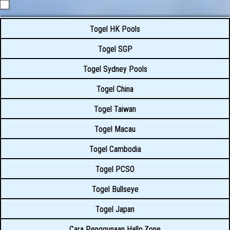
Togel HK Pools
Togel SGP
Togel Sydney Pools
Togel China
Togel Taiwan
Togel Macau
Togel Cambodia
Togel PCSO
Togel Bullseye
Togel Japan
Cara Penggunaan Hallo.Zone