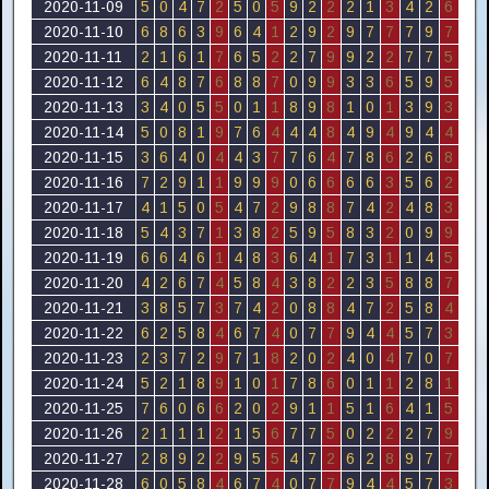
2020-11-09
5
0
4
7
2
5
0
5
9
2
2
2
1
3
4
2
6
2020-11-10
6
8
6
3
9
6
4
1
2
9
2
9
7
7
7
9
7
2020-11-11
2
1
6
1
7
6
5
2
2
7
9
9
2
2
7
7
5
2020-11-12
6
4
8
7
6
8
8
7
0
9
9
3
3
6
5
9
5
2020-11-13
3
4
0
5
5
0
1
1
8
9
8
1
0
1
3
9
3
2020-11-14
5
0
8
1
9
7
6
4
4
4
8
4
9
4
9
4
4
2020-11-15
3
6
4
0
4
4
3
7
7
6
4
7
8
6
2
6
8
2020-11-16
7
2
9
1
1
9
9
9
0
6
6
6
6
3
5
6
2
2020-11-17
4
1
5
0
5
4
7
2
9
8
8
7
4
2
4
8
3
2020-11-18
5
4
3
7
1
3
8
2
5
9
5
8
3
2
0
9
9
2020-11-19
6
6
4
6
1
4
8
3
6
4
1
7
3
1
1
4
5
2020-11-20
4
2
6
7
4
5
8
4
3
8
2
2
3
5
8
8
7
2020-11-21
3
8
5
7
3
7
4
2
0
8
8
4
7
2
5
8
4
2020-11-22
6
2
5
8
4
6
7
4
0
7
7
9
4
4
5
7
3
2020-11-23
2
3
7
2
9
7
1
8
2
0
2
4
0
4
7
0
7
2020-11-24
5
2
1
8
9
1
0
1
7
8
6
0
1
1
2
8
1
2020-11-25
7
6
0
6
6
2
0
2
9
1
1
5
1
6
4
1
5
2020-11-26
2
1
1
1
2
1
5
6
7
7
5
0
2
2
2
7
9
2020-11-27
2
8
9
2
2
9
5
5
4
7
2
6
2
8
9
7
7
2020-11-28
6
0
5
8
4
6
7
4
0
7
7
9
4
4
5
7
3