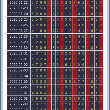
2020-01-22
5
3
6
8
5
6
0
6
2
8
1
9
1
1
7
8
6
2020-01-23
6
2
5
6
2
7
0
7
4
1
5
7
1
8
9
1
1
2020-01-24
8
0
6
9
6
7
7
5
1
2
3
4
4
8
6
2
8
2020-01-25
8
5
0
7
7
2
4
6
5
8
4
5
7
3
0
8
8
2020-01-26
4
2
8
0
8
7
3
1
4
9
4
4
8
3
9
9
9
2020-01-27
4
1
6
9
6
7
7
5
1
2
3
4
4
8
6
2
8
2020-01-28
3
6
7
8
6
7
9
7
1
8
9
4
6
1
6
8
5
2020-01-29
9
2
6
3
9
6
4
1
2
9
2
9
7
7
7
9
7
2020-01-30
0
5
8
6
5
8
4
3
3
3
6
3
7
1
8
3
2
2020-01-31
5
8
7
2
9
7
1
8
2
0
2
4
0
4
7
0
7
2020-02-01
5
5
2
4
6
0
7
7
6
6
3
1
4
5
1
6
7
2020-02-02
4
7
2
7
9
1
9
1
6
1
7
0
6
6
1
1
2
2020-02-03
3
2
8
0
8
7
3
1
4
9
4
4
8
3
9
9
9
2020-02-04
6
8
9
3
3
9
0
9
2
1
3
6
1
7
7
1
8
2020-02-05
6
5
3
9
3
4
4
8
5
5
1
7
7
5
0
5
5
2020-02-06
8
3
6
0
6
6
8
5
3
2
5
9
3
3
8
2
1
2020-02-07
4
4
9
4
4
8
9
8
3
1
4
3
6
9
8
1
9
2020-02-08
0
9
6
8
5
6
0
6
2
8
1
9
1
1
7
8
6
2020-02-09
4
0
7
2
9
7
1
8
2
0
2
4
0
4
7
0
7
2020-02-10
1
7
4
8
3
4
6
1
0
0
0
7
9
7
5
0
5