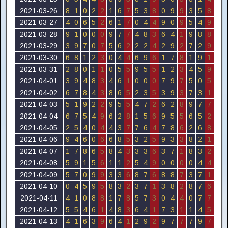
2021-03-26
8
1
0
2
2
1
6
7
5
3
8
0
9
9
3
5
8
2021-03-27
4
0
6
5
2
6
1
7
0
4
4
9
0
9
5
4
9
2021-03-28
9
1
0
0
0
9
7
7
4
8
3
6
4
1
9
8
8
2021-03-29
3
9
7
0
7
5
6
2
2
2
4
2
9
2
7
2
9
2021-03-30
6
8
1
2
3
0
4
4
6
9
6
1
7
8
1
9
1
2021-03-31
2
8
0
1
1
0
5
5
9
5
5
1
2
3
4
5
9
2021-04-01
3
9
4
8
3
4
6
1
0
0
0
7
9
7
5
0
5
2021-04-02
6
7
8
4
3
8
6
5
2
3
5
3
9
3
7
3
1
2021-04-03
5
1
9
2
2
9
5
5
4
7
2
6
2
8
9
7
7
2021-04-04
6
7
5
4
9
6
2
8
1
5
6
9
5
5
6
5
2
2021-04-05
2
5
4
0
4
4
3
7
7
6
4
7
8
6
2
6
8
2021-04-06
9
4
6
0
6
6
8
5
3
2
5
9
3
3
8
2
1
2021-04-07
1
7
8
6
5
8
4
3
3
3
6
3
7
1
8
3
2
2021-04-08
5
9
1
5
6
1
1
2
5
4
9
0
0
0
0
4
4
2021-04-09
5
7
0
9
9
3
3
6
8
7
6
8
8
7
3
7
1
2021-04-10
0
4
5
9
5
8
3
2
3
7
1
3
8
2
8
7
6
2021-04-11
4
1
0
8
8
1
7
8
5
7
3
0
4
4
0
7
7
2021-04-12
5
5
4
6
1
4
8
3
6
4
1
7
3
1
1
4
5
2021-04-13
4
1
6
3
9
6
4
1
2
9
2
9
7
7
7
9
7