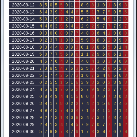
2020-09-12
8
5
0
5
5
0
1
1
8
9
8
1
0
1
3
9
3
2020-09-13
6
4
3
9
3
4
4
8
5
5
1
7
7
5
0
5
5
2020-09-14
5
0
1
9
1
2
7
9
6
2
8
5
4
9
1
2
3
2020-09-15
4
4
6
3
9
6
4
1
2
9
2
9
7
7
7
9
7
2020-09-16
0
3
0
0
0
9
7
7
4
8
3
6
4
1
9
8
8
2020-09-17
9
2
3
7
1
3
8
2
5
9
5
8
3
2
0
9
9
2020-09-18
9
3
4
4
8
3
9
3
8
1
9
8
6
5
3
1
4
2020-09-19
5
0
7
7
5
6
9
6
1
1
2
9
6
6
6
1
7
2020-09-20
4
5
7
6
4
8
1
9
4
0
4
3
0
3
9
0
9
2020-09-21
7
3
8
5
4
7
5
3
2
5
7
4
2
6
5
2
7
2020-09-22
5
1
7
4
2
5
7
3
1
6
7
2
4
6
6
6
3
2020-09-23
0
2
5
5
1
5
1
6
3
9
3
2
0
2
8
9
8
2020-09-24
4
5
6
1
7
6
5
2
2
7
9
9
2
2
7
7
5
2020-09-25
0
8
4
9
4
4
1
5
8
0
8
7
0
7
3
0
3
2020-09-26
3
4
1
7
8
0
2
2
7
4
2
1
5
6
2
4
6
2020-09-27
4
9
4
3
7
4
0
4
7
1
8
4
1
5
2
1
3
2020-09-28
9
2
7
3
1
8
0
8
3
4
7
3
1
4
8
4
3
2020-09-29
2
4
1
3
4
1
4
5
7
9
7
0
7
7
2
9
2
2020-09-30
5
7
8
8
7
8
7
6
1
7
8
3
4
7
6
7
4