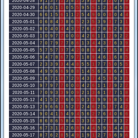
2020-04-28
9
1
3
7
1
3
8
2
5
9
5
8
3
2
0
9
9
2020-04-29
4
6
0
1
1
0
5
5
9
5
5
1
2
3
4
5
9
2020-04-30
6
6
1
5
6
1
1
2
5
4
9
0
0
0
0
4
4
2020-05-01
0
6
8
4
3
8
6
5
2
3
5
3
9
3
7
3
1
2020-05-02
8
0
4
0
4
4
3
7
7
6
4
7
8
6
2
6
8
2020-05-03
1
0
9
7
7
0
0
0
4
2
6
1
1
2
9
2
2
2020-05-04
7
0
7
9
7
7
8
6
1
3
4
4
3
7
6
3
9
2020-05-05
5
7
5
7
3
7
4
2
0
8
8
4
7
2
5
8
4
2020-05-06
9
4
7
8
6
7
9
7
1
8
9
4
6
1
6
8
5
2020-05-07
2
3
3
9
3
4
4
8
5
5
1
7
7
5
0
5
5
2020-05-08
4
9
9
6
6
9
8
8
1
4
5
6
3
9
6
4
1
2020-05-09
1
6
7
1
8
7
2
9
4
3
7
4
5
9
9
3
3
2020-05-10
9
7
9
7
7
0
0
0
4
2
6
1
1
2
9
2
2
2020-05-11
7
0
9
3
3
9
0
9
2
1
3
6
1
7
7
1
8
2020-05-12
4
1
5
2
7
6
6
3
0
3
3
9
9
9
8
5
4
2020-05-13
2
9
6
6
3
5
2
7
2
4
6
2
5
7
7
4
2
2020-05-14
9
0
4
1
5
4
9
4
5
6
2
7
6
4
0
6
6
2020-05-15
8
6
8
6
5
8
4
3
3
3
6
3
7
1
8
3
2
2020-05-16
6
7
3
1
4
2
6
8
9
4
4
5
9
5
4
4
8
2020-05-17
8
7
6
2
8
5
4
9
1
9
1
2
7
9
6
9
6