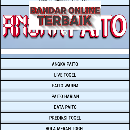
ANGKA PAITO
LIVE TOGEL
PAITO WARNA
PAITO HARIAN
DATA PAITO
PREDIKSI TOGEL
BOLA MERAH TOGEL