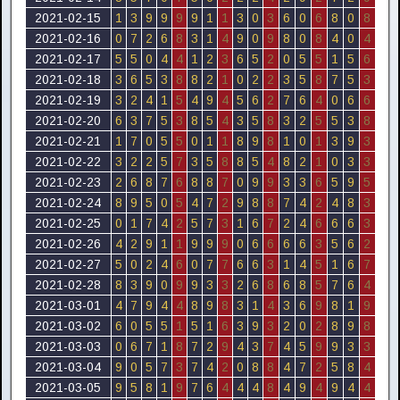
2021-02-15
1
3
9
9
9
9
1
1
3
0
3
6
0
6
8
0
8
2021-02-16
0
7
2
6
8
3
1
4
9
0
9
8
0
8
4
0
4
2021-02-17
5
5
0
4
4
1
2
3
6
5
2
0
5
5
1
5
6
2021-02-18
3
6
5
3
8
8
2
1
0
2
2
3
5
8
7
5
3
2021-02-19
3
2
4
1
5
4
9
4
5
6
2
7
6
4
0
6
6
2021-02-20
6
3
7
5
3
8
5
4
3
5
8
3
2
5
5
3
8
2021-02-21
1
7
0
5
5
0
1
1
8
9
8
1
0
1
3
9
3
2021-02-22
3
2
2
5
7
3
5
8
8
5
4
8
2
1
0
3
3
2021-02-23
2
6
8
7
6
8
8
7
0
9
9
3
3
6
5
9
5
2021-02-24
8
9
5
0
5
4
7
2
9
8
8
7
4
2
4
8
3
2021-02-25
0
1
7
4
2
5
7
3
1
6
7
2
4
6
6
6
3
2021-02-26
4
2
9
1
1
9
9
9
0
6
6
6
6
3
5
6
2
2021-02-27
5
0
2
4
6
0
7
7
6
6
3
1
4
5
1
6
7
2021-02-28
8
3
9
0
9
9
3
3
2
6
8
6
8
5
7
6
4
2021-03-01
4
7
9
4
4
8
9
8
3
1
4
3
6
9
8
1
9
2021-03-02
6
0
5
5
1
5
1
6
3
9
3
2
0
2
8
9
8
2021-03-03
0
6
7
1
8
7
2
9
4
3
7
4
5
9
9
3
3
2021-03-04
9
0
5
7
3
7
4
2
0
8
8
4
7
2
5
8
4
2021-03-05
9
5
8
1
9
7
6
4
4
4
8
4
9
4
9
4
4