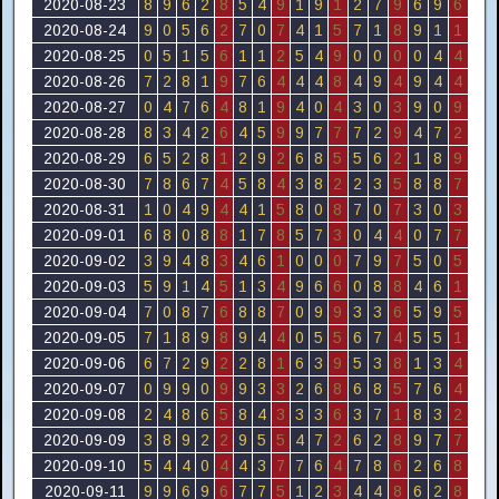
2020-08-23
8
9
6
2
8
5
4
9
1
9
1
2
7
9
6
9
6
2020-08-24
9
0
5
6
2
7
0
7
4
1
5
7
1
8
9
1
1
2020-08-25
0
5
1
5
6
1
1
2
5
4
9
0
0
0
0
4
4
2020-08-26
7
2
8
1
9
7
6
4
4
4
8
4
9
4
9
4
4
2020-08-27
0
4
7
6
4
8
1
9
4
0
4
3
0
3
9
0
9
2020-08-28
8
3
4
2
6
4
5
9
9
7
7
7
2
9
4
7
2
2020-08-29
6
5
2
8
1
2
9
2
6
8
5
5
6
2
1
8
9
2020-08-30
7
8
6
7
4
5
8
4
3
8
2
2
3
5
8
8
7
2020-08-31
1
0
4
9
4
4
1
5
8
0
8
7
0
7
3
0
3
2020-09-01
6
8
0
8
8
1
7
8
5
7
3
0
4
4
0
7
7
2020-09-02
3
9
4
8
3
4
6
1
0
0
0
7
9
7
5
0
5
2020-09-03
5
9
1
4
5
1
3
4
9
6
6
0
8
8
4
6
1
2020-09-04
7
0
8
7
6
8
8
7
0
9
9
3
3
6
5
9
5
2020-09-05
7
1
8
9
8
9
4
4
0
5
5
6
7
4
5
5
1
2020-09-06
6
7
2
9
2
2
8
1
6
3
9
5
3
8
1
3
4
2020-09-07
0
9
9
0
9
9
3
3
2
6
8
6
8
5
7
6
4
2020-09-08
2
4
8
6
5
8
4
3
3
3
6
3
7
1
8
3
2
2020-09-09
3
8
9
2
2
9
5
5
4
7
2
6
2
8
9
7
7
2020-09-10
5
4
4
0
4
4
3
7
7
6
4
7
8
6
2
6
8
2020-09-11
9
9
6
9
6
7
7
5
1
2
3
4
4
8
6
2
8