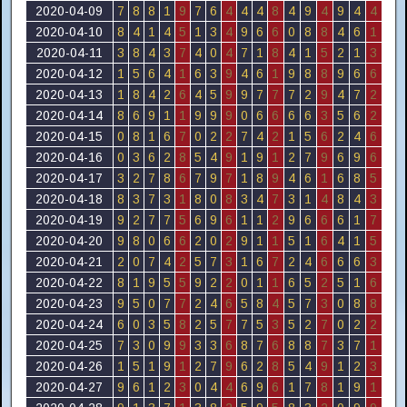
2020-04-09
7
8
8
1
9
7
6
4
4
4
8
4
9
4
9
4
4
2020-04-10
8
4
1
4
5
1
3
4
9
6
6
0
8
8
4
6
1
2020-04-11
3
8
4
3
7
4
0
4
7
1
8
4
1
5
2
1
3
2020-04-12
1
5
6
4
1
6
3
9
4
6
1
9
8
8
9
6
6
2020-04-13
1
8
4
2
6
4
5
9
9
7
7
7
2
9
4
7
2
2020-04-14
8
6
9
1
1
9
9
9
0
6
6
6
6
3
5
6
2
2020-04-15
0
8
1
6
7
0
2
2
7
4
2
1
5
6
2
4
6
2020-04-16
0
3
6
2
8
5
4
9
1
9
1
2
7
9
6
9
6
2020-04-17
3
2
7
8
6
7
9
7
1
8
9
4
6
1
6
8
5
2020-04-18
8
3
7
3
1
8
0
8
3
4
7
3
1
4
8
4
3
2020-04-19
9
2
7
7
5
6
9
6
1
1
2
9
6
6
6
1
7
2020-04-20
9
8
0
6
6
2
0
2
9
1
1
5
1
6
4
1
5
2020-04-21
2
0
7
4
2
5
7
3
1
6
7
2
4
6
6
6
3
2020-04-22
8
1
9
5
5
9
2
2
0
1
1
6
5
2
5
1
6
2020-04-23
9
5
0
7
7
2
4
6
5
8
4
5
7
3
0
8
8
2020-04-24
6
0
3
5
8
2
5
7
7
5
3
5
2
7
0
2
2
2020-04-25
7
3
0
9
9
3
3
6
8
7
6
8
8
7
3
7
1
2020-04-26
1
5
1
9
1
2
7
9
6
2
8
5
4
9
1
2
3
2020-04-27
9
6
1
2
3
0
4
4
6
9
6
1
7
8
1
9
1