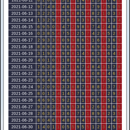
2021-06-11
8
2
6
6
3
5
2
7
2
4
6
2
5
7
7
4
2
2021-06-12
9
7
4
8
3
4
6
1
0
0
0
7
9
7
5
0
5
2021-06-13
3
2
2
5
7
3
5
8
8
5
4
8
2
1
0
3
3
2021-06-14
1
3
2
9
2
2
8
1
6
3
9
5
3
8
1
3
4
2021-06-15
6
9
5
0
5
4
7
2
9
8
8
7
4
2
4
8
3
2021-06-16
0
3
8
5
4
7
5
3
2
5
7
4
2
6
5
2
7
2021-06-17
2
9
3
3
6
0
9
9
8
6
5
1
6
7
3
6
9
2021-06-18
8
8
9
8
8
9
6
6
5
0
5
6
9
6
0
0
0
2021-06-19
3
1
9
6
6
9
8
8
1
4
5
6
3
9
6
4
1
2021-06-20
4
0
1
0
1
1
8
9
8
2
1
0
3
3
3
2
5
2021-06-21
7
6
3
8
2
3
7
1
6
7
4
8
4
3
1
7
8
2021-06-22
2
9
1
4
5
1
3
4
9
6
6
0
8
8
4
6
1
2021-06-23
0
6
4
8
3
4
6
1
0
0
0
7
9
7
5
0
5
2021-06-24
9
2
0
9
9
3
3
6
8
7
6
8
8
7
3
7
1
2021-06-25
8
0
1
3
4
1
4
5
7
9
7
0
7
7
2
9
2
2021-06-26
4
6
9
5
5
9
2
2
0
1
1
6
5
2
5
1
6
2021-06-27
9
3
8
3
2
5
9
5
3
6
9
2
6
8
8
6
5
2021-06-28
2
6
3
4
7
3
6
9
7
3
1
8
9
8
2
3
5
2021-06-29
8
0
4
6
1
4
8
3
6
4
1
7
3
1
1
4
5
2021-06-30
1
4
0
1
1
0
5
5
9
5
5
1
2
3
4
5
9