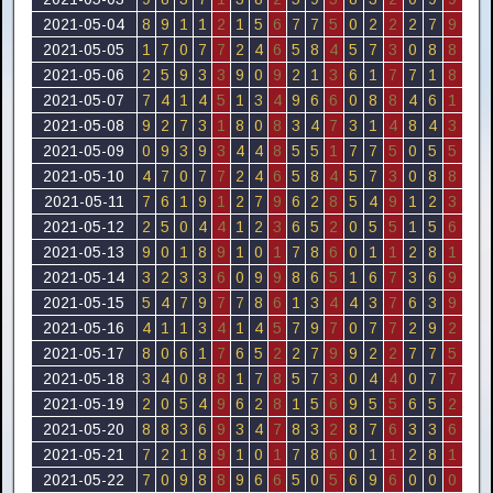
2021-05-04
8
9
1
1
2
1
5
6
7
7
5
0
2
2
2
7
9
2021-05-05
1
7
0
7
7
2
4
6
5
8
4
5
7
3
0
8
8
2021-05-06
2
5
9
3
3
9
0
9
2
1
3
6
1
7
7
1
8
2021-05-07
7
4
1
4
5
1
3
4
9
6
6
0
8
8
4
6
1
2021-05-08
9
2
7
3
1
8
0
8
3
4
7
3
1
4
8
4
3
2021-05-09
0
9
3
9
3
4
4
8
5
5
1
7
7
5
0
5
5
2021-05-10
4
7
0
7
7
2
4
6
5
8
4
5
7
3
0
8
8
2021-05-11
7
6
1
9
1
2
7
9
6
2
8
5
4
9
1
2
3
2021-05-12
2
5
0
4
4
1
2
3
6
5
2
0
5
5
1
5
6
2021-05-13
9
0
1
8
9
1
0
1
7
8
6
0
1
1
2
8
1
2021-05-14
3
2
3
3
6
0
9
9
8
6
5
1
6
7
3
6
9
2021-05-15
5
4
7
9
7
7
8
6
1
3
4
4
3
7
6
3
9
2021-05-16
4
1
1
3
4
1
4
5
7
9
7
0
7
7
2
9
2
2021-05-17
8
0
6
1
7
6
5
2
2
7
9
9
2
2
7
7
5
2021-05-18
3
4
0
8
8
1
7
8
5
7
3
0
4
4
0
7
7
2021-05-19
2
0
5
4
9
6
2
8
1
5
6
9
5
5
6
5
2
2021-05-20
8
8
3
6
9
3
4
7
8
3
2
8
7
6
3
3
6
2021-05-21
7
2
1
8
9
1
0
1
7
8
6
0
1
1
2
8
1
2021-05-22
7
0
9
8
8
9
6
6
5
0
5
6
9
6
0
0
0