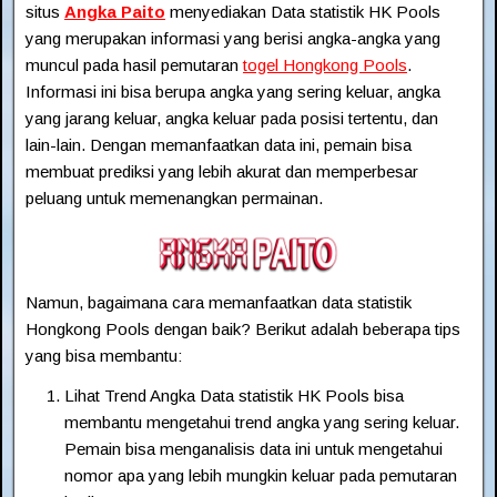
situs
Angka Paito
menyediakan Data statistik HK Pools
yang merupakan informasi yang berisi angka-angka yang
muncul pada hasil pemutaran
togel Hongkong Pools
.
Informasi ini bisa berupa angka yang sering keluar, angka
yang jarang keluar, angka keluar pada posisi tertentu, dan
lain-lain. Dengan memanfaatkan data ini, pemain bisa
membuat prediksi yang lebih akurat dan memperbesar
peluang untuk memenangkan permainan.
Namun, bagaimana cara memanfaatkan data statistik
Hongkong Pools dengan baik? Berikut adalah beberapa tips
yang bisa membantu:
Lihat Trend Angka Data statistik HK Pools bisa
membantu mengetahui trend angka yang sering keluar.
Pemain bisa menganalisis data ini untuk mengetahui
nomor apa yang lebih mungkin keluar pada pemutaran