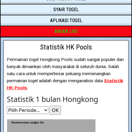
SYAIR TOGEL
APLIKASI TOGEL
ANGKA LIVE
Statistik HK Pools
Permainan togel Hongkong Pools sudah sangat populer dan
banyak dimainkan oleh masyarakat di seluruh dunia. Salah
satu cara untuk memperbesar peluang memenangkan
permainan togel adalah dengan menganalisis data
Statistik
HK Pools
.