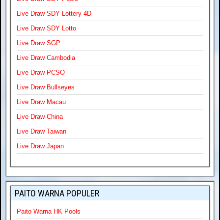
Live Draw SDY Lottery 4D
Live Draw SDY Lotto
Live Draw SGP
Live Draw Cambodia
Live Draw PCSO
Live Draw Bullseyes
Live Draw Macau
Live Draw China
Live Draw Taiwan
Live Draw Japan
PAITO WARNA POPULER
Paito Warna HK Pools