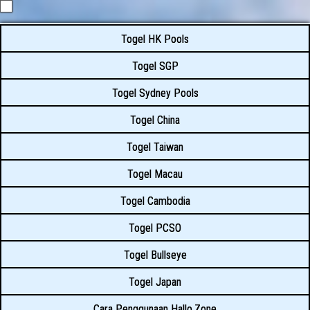
Togel HK Pools
Togel SGP
Togel Sydney Pools
Togel China
Togel Taiwan
Togel Macau
Togel Cambodia
Togel PCSO
Togel Bullseye
Togel Japan
Cara Penggunaan Hallo.Zone