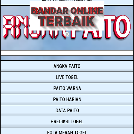
ANGKA PAITO
LIVE TOGEL
PAITO WARNA
PAITO HARIAN
DATA PAITO
PREDIKSI TOGEL
BOLA MERAH TOGEL