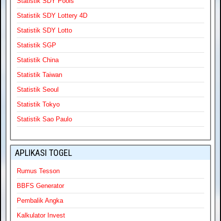
Statistik SDY Pools
Statistik SDY Lottery 4D
Statistik SDY Lotto
Statistik SGP
Statistik China
Statistik Taiwan
Statistik Seoul
Statistik Tokyo
Statistik Sao Paulo
APLIKASI TOGEL
Rumus Tesson
BBFS Generator
Pembalik Angka
Kalkulator Invest