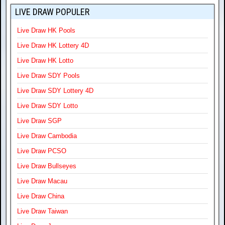
LIVE DRAW POPULER
Live Draw HK Pools
Live Draw HK Lottery 4D
Live Draw HK Lotto
Live Draw SDY Pools
Live Draw SDY Lottery 4D
Live Draw SDY Lotto
Live Draw SGP
Live Draw Cambodia
Live Draw PCSO
Live Draw Bullseyes
Live Draw Macau
Live Draw China
Live Draw Taiwan