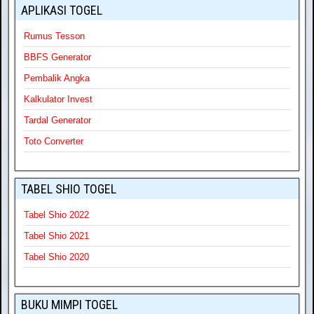
APLIKASI TOGEL
Rumus Tesson
BBFS Generator
Pembalik Angka
Kalkulator Invest
Tardal Generator
Toto Converter
TABEL SHIO TOGEL
Tabel Shio 2022
Tabel Shio 2021
Tabel Shio 2020
BUKU MIMPI TOGEL