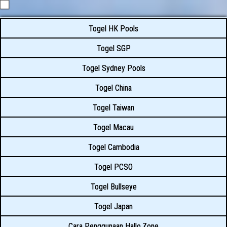
Togel HK Pools
Togel SGP
Togel Sydney Pools
Togel China
Togel Taiwan
Togel Macau
Togel Cambodia
Togel PCSO
Togel Bullseye
Togel Japan
Cara Penggunaan Hallo.Zone