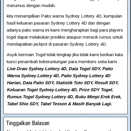
merumus dengan mudah.
kita menampilkan Paito warna Sydney Lottery 4D, kumpulan
hasil keluaran pasaran Sydney Lottery 4D dan dengan
adanya paito warna ini kami mengharapkan bagi para players
togel dapat melakukan prediksi ataupun meracik rumus untuk
mendapatkan jackpot di pasaran Sydney Lottery 4D.
Asyik bermain Togel tidak lengkap jika tidak kami berikan kata
kunci penambah keberuntungan para members setia kami :
Live Draw Sydney Lottery 4D, Data Togel SDY, Paito
Warna Sydney Lottery 4D, Paito Sydney Lottery 4D
Harian, Data Paito SDY, Statistik Toto SDY, Result SDY,
Keluaran Togel Sydney Lottery 4D, Prize SDY Togel,
Rumus Togel Sydney Lottery 4D, Buku Mimpi Erek Erek,
Tabel Shio SDY, Tabel Tesson & Masih Banyak Lagi.
Tinggalkan Balasan