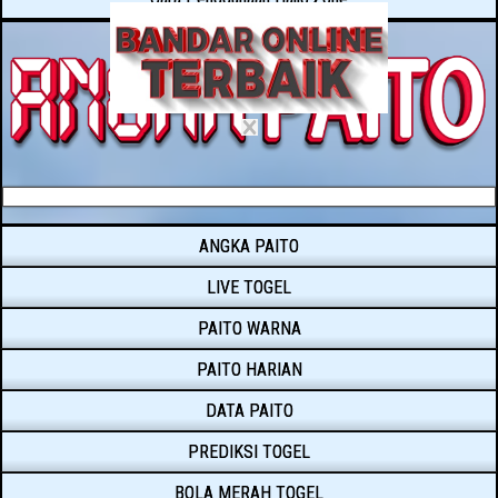
ANGKA PAITO
LIVE TOGEL
PAITO WARNA
PAITO HARIAN
DATA PAITO
PREDIKSI TOGEL
BOLA MERAH TOGEL