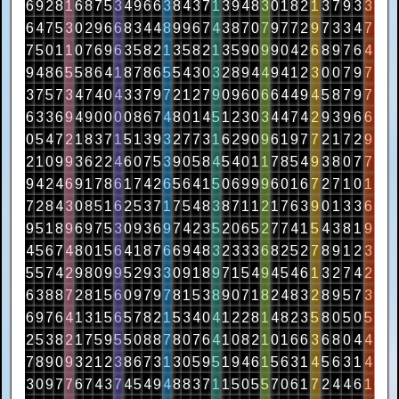
6
9
2
8
1
6
8
7
5
3
4
9
6
6
3
8
4
3
7
1
3
9
4
8
3
0
1
8
2
1
3
7
9
3
3
6
4
7
5
3
0
2
9
6
6
8
3
4
4
8
9
9
6
7
4
3
8
7
0
7
9
7
7
2
9
7
3
3
4
7
7
5
0
1
1
0
7
6
9
6
3
5
8
2
1
3
5
8
2
1
3
5
9
0
9
9
0
4
2
6
8
9
7
6
4
9
4
8
6
5
5
8
6
4
1
8
7
8
6
5
5
4
3
0
3
2
8
9
4
4
9
4
1
2
3
0
0
7
9
7
3
7
5
7
3
4
7
4
0
4
3
3
7
9
7
2
1
2
7
9
0
9
6
0
6
6
4
4
9
4
5
8
7
9
7
6
3
3
6
9
4
9
0
0
0
0
8
6
7
4
8
0
1
4
5
1
2
3
0
3
4
4
7
4
2
9
3
9
6
6
0
5
4
7
2
1
8
3
7
1
5
1
3
9
3
2
7
7
3
1
6
2
9
0
9
6
1
9
7
7
2
1
7
2
9
2
1
0
9
9
3
6
2
2
4
6
0
7
5
3
9
0
5
8
4
5
4
0
1
1
7
8
5
4
9
3
8
0
7
7
9
4
2
4
6
9
1
7
8
6
1
7
4
2
6
5
6
4
1
5
0
6
9
9
9
6
0
1
6
7
2
7
1
0
1
7
2
8
4
3
0
8
5
1
6
2
5
3
7
1
7
5
4
8
3
8
7
1
1
2
1
7
6
3
9
0
1
3
3
6
9
5
1
8
9
6
9
7
5
3
0
9
3
6
9
7
4
2
3
5
2
0
6
5
2
7
7
4
1
5
4
3
8
1
9
4
5
6
7
4
8
0
1
5
6
4
1
8
7
6
6
9
4
8
3
2
3
3
3
6
8
2
5
2
7
8
9
1
2
3
5
5
7
4
2
9
8
0
9
9
5
2
9
3
3
0
9
1
8
9
7
1
5
4
9
4
5
4
6
1
3
2
7
4
2
6
3
8
8
7
2
8
1
5
6
0
9
7
9
7
8
1
5
3
8
9
0
7
1
8
2
4
8
3
2
8
9
5
7
3
6
9
7
6
4
1
3
1
5
6
5
7
8
2
1
5
3
4
0
4
1
2
2
8
1
4
8
2
3
5
8
0
5
0
5
2
5
3
8
2
1
7
5
9
5
5
0
8
8
7
8
0
7
6
4
1
0
8
2
1
0
1
6
6
3
6
8
0
4
4
7
8
9
0
9
3
2
1
2
3
8
6
7
3
1
3
0
5
9
5
1
9
4
6
1
5
6
3
1
4
5
6
3
1
4
3
0
9
7
7
6
7
4
3
7
4
5
4
9
4
8
8
3
7
1
1
5
0
5
5
7
0
6
1
7
2
4
4
6
1