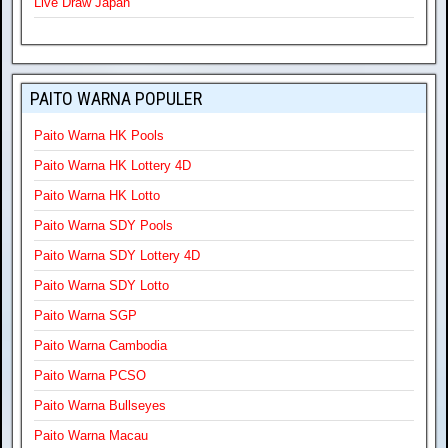
Live Draw Japan
PAITO WARNA POPULER
Paito Warna HK Pools
Paito Warna HK Lottery 4D
Paito Warna HK Lotto
Paito Warna SDY Pools
Paito Warna SDY Lottery 4D
Paito Warna SDY Lotto
Paito Warna SGP
Paito Warna Cambodia
Paito Warna PCSO
Paito Warna Bullseyes
Paito Warna Macau