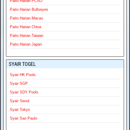
Paito Harian PCSO
Paito Harian Bullseyes
Paito Harian Macau
Paito Harian China
Paito Harian Taiwan
Paito Harian Japan
SYAIR TOGEL
Syair HK Pools
Syair SGP
Syair SDY Pools
Syair Seoul
Syair Tokyo
Syair Sao Paulo