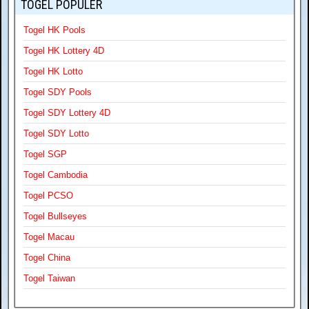
TOGEL POPULER
Togel HK Pools
Togel HK Lottery 4D
Togel HK Lotto
Togel SDY Pools
Togel SDY Lottery 4D
Togel SDY Lotto
Togel SGP
Togel Cambodia
Togel PCSO
Togel Bullseyes
Togel Macau
Togel China
Togel Taiwan