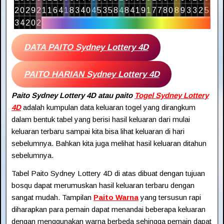
2
0
2
9
2
1
1
6
4
1
8
3
4
0
4
5
3
5
8
4
8
4
1
9
1
7
7
8
0
8
9
3
3
2
5
3
4
2
0
2
DATA PAITO Sydney Lottery 4D
PAITO HARIAN Sydney Lottery 4D
Paito Sydney Lottery 4D
atau paito
Togel Sydney Lottery
4D
adalah kumpulan data keluaran togel yang dirangkum
dalam bentuk tabel yang berisi hasil keluaran dari mulai
keluaran terbaru sampai kita bisa lihat keluaran di hari
sebelumnya. Bahkan kita juga melihat hasil keluaran ditahun
sebelumnya.
Tabel Paito Sydney Lottery 4D di atas dibuat dengan tujuan
bosqu dapat merumuskan hasil keluaran terbaru dengan
sangat mudah. Tampilan
Paito Warna
yang tersusun rapi
diharapkan para pemain dapat menandai beberapa keluaran
dengan menggunakan warna berbeda sehingga pemain dapat