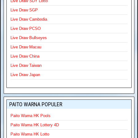
Live Draw SDY Lotto
Live Draw SGP
Live Draw Cambodia
Live Draw PCSO
Live Draw Bullseyes
Live Draw Macau
Live Draw China
Live Draw Taiwan
Live Draw Japan
PAITO WARNA POPULER
Paito Warna HK Pools
Paito Warna HK Lottery 4D
Paito Warna HK Lotto