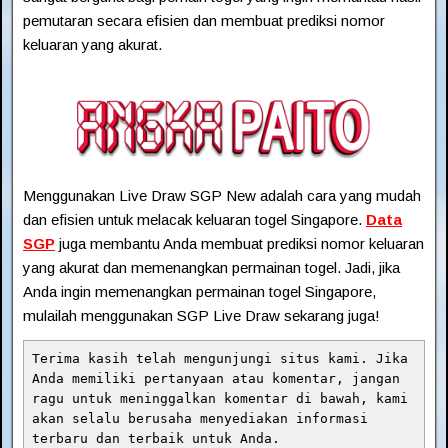
pemutaran secara efisien dan membuat prediksi nomor
keluaran yang akurat.
Menggunakan Live Draw SGP New adalah cara yang mudah
dan efisien untuk melacak keluaran togel Singapore.
Data
SGP
juga membantu Anda membuat prediksi nomor keluaran
yang akurat dan memenangkan permainan togel. Jadi, jika
Anda ingin memenangkan permainan togel Singapore,
mulailah menggunakan SGP Live Draw sekarang juga!
Terima kasih telah mengunjungi situs kami. Jika 
Anda memiliki pertanyaan atau komentar, jangan 
ragu untuk meninggalkan komentar di bawah, kami 
akan selalu berusaha menyediakan informasi 
terbaru dan terbaik untuk Anda.