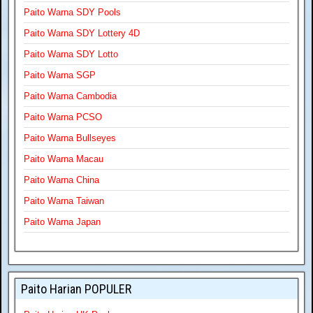
Paito Warna SDY Pools
Paito Warna SDY Lottery 4D
Paito Warna SDY Lotto
Paito Warna SGP
Paito Warna Cambodia
Paito Warna PCSO
Paito Warna Bullseyes
Paito Warna Macau
Paito Warna China
Paito Warna Taiwan
Paito Warna Japan
Paito Harian POPULER