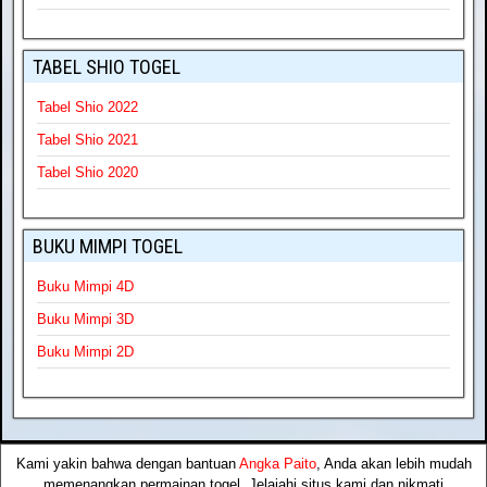
TABEL SHIO TOGEL
Tabel Shio 2022
Tabel Shio 2021
Tabel Shio 2020
BUKU MIMPI TOGEL
Buku Mimpi 4D
Buku Mimpi 3D
Buku Mimpi 2D
Kami yakin bahwa dengan bantuan
Angka Paito
, Anda akan lebih mudah
memenangkan permainan togel. Jelajahi situs kami dan nikmati