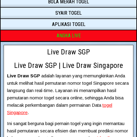
BOLA MERAH TOGEL
SYAIR TOGEL
APLIKASI TOGEL
ANGKA LIVE
Live Draw SGP
Live Draw SGP | Live Draw Singapore
Live Draw SGP
adalah layanan yang memungkinkan Anda
untuk melihat hasil pemutaran nomor togel Singapore secara
langsung dan real-time. Layanan ini menampilkan hasil
pemutaran nomor togel secara online, sehingga Anda bisa
melacak perkembangan dalam permainan Data
togel
Singapore
.
Ini sangat berguna bagi pemain togel yang ingin memantau
hasil pemutaran secara efisien dan membuat prediksi nomor