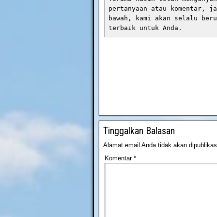
pertanyaan atau komentar, ja
bawah, kami akan selalu beru
terbaik untuk Anda.
Tinggalkan Balasan
Alamat email Anda tidak akan dipublikas
Komentar
*