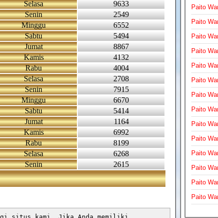
Paito Wa
Paito Wa
Paito Wa
Paito Wa
Paito Wa
Paito Wa
Paito Wa
Paito Wa
Paito W
Paito Wa
Paito Wa
Paito Wa
Paito Wa
Paito Wa
gi situs kami. Jika Anda memiliki 