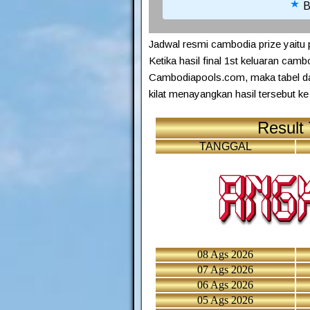
B
Jadwal resmi cambodia prize yaitu 
Ketika hasil final 1st keluaran cambo
Cambodiapools.com, maka tabel da
kilat menayangkan hasil tersebut 