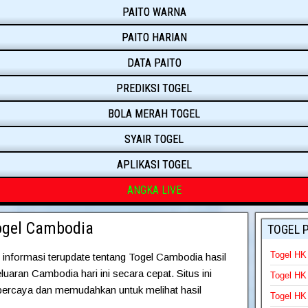
PAITO WARNA
PAITO HARIAN
DATA PAITO
PREDIKSI TOGEL
BOLA MERAH TOGEL
SYAIR TOGEL
APLIKASI TOGEL
ANGKA LIVE
ogel Cambodia
TOGEL 
Togel HK
nformasi terupdate tentang Togel Cambodia hasil
uaran Cambodia hari ini secara cepat. Situs ini
Togel HK
percaya dan memudahkan untuk melihat hasil
Togel HK