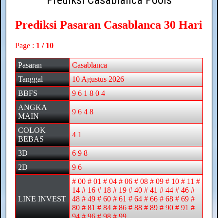
Prediksi Casablanca Pools