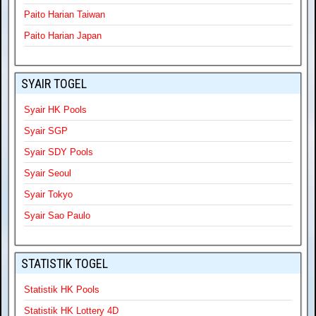
Paito Harian Taiwan
Paito Harian Japan
SYAIR TOGEL
Syair HK Pools
Syair SGP
Syair SDY Pools
Syair Seoul
Syair Tokyo
Syair Sao Paulo
STATISTIK TOGEL
Statistik HK Pools
Statistik HK Lottery 4D