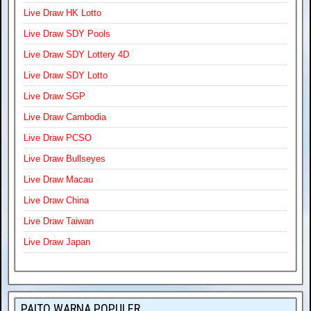
Live Draw HK Lotto
Live Draw SDY Pools
Live Draw SDY Lottery 4D
Live Draw SDY Lotto
Live Draw SGP
Live Draw Cambodia
Live Draw PCSO
Live Draw Bullseyes
Live Draw Macau
Live Draw China
Live Draw Taiwan
Live Draw Japan
PAITO WARNA POPULER