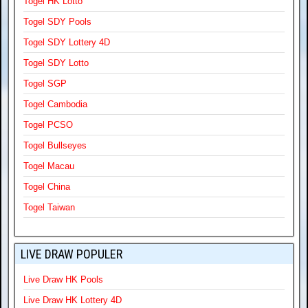
Togel HK Lotto
Togel SDY Pools
Togel SDY Lottery 4D
Togel SDY Lotto
Togel SGP
Togel Cambodia
Togel PCSO
Togel Bullseyes
Togel Macau
Togel China
Togel Taiwan
LIVE DRAW POPULER
Live Draw HK Pools
Live Draw HK Lottery 4D