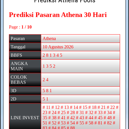
Prediksi Athena Pools