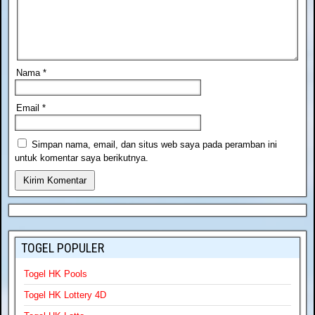
Nama
*
Email
*
Simpan nama, email, dan situs web saya pada peramban ini
untuk komentar saya berikutnya.
TOGEL POPULER
Togel HK Pools
Togel HK Lottery 4D