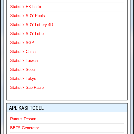
Statistik HK Lotto
Statistik SDY Pools
Statistik SDY Lottery 4D
Statistik SDY Lotto
Statistik SGP
Statistik China
Statistik Taiwan
Statistik Seoul
Statistik Tokyo
Statistik Sao Paulo
APLIKASI TOGEL
Rumus Tesson
BBFS Generator