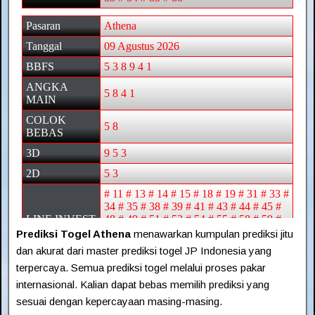
Prediksi Togel Athena
menawarkan kumpulan prediksi jitu
dan akurat dari master prediksi togel JP Indonesia yang
terpercaya. Semua prediksi togel melalui proses pakar
internasional. Kalian dapat bebas memilih prediksi yang
sesuai dengan kepercayaan masing-masing.