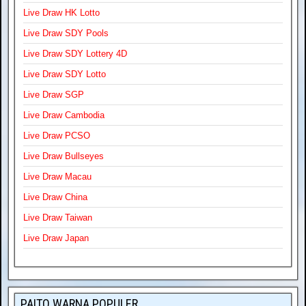
Live Draw HK Lotto
Live Draw SDY Pools
Live Draw SDY Lottery 4D
Live Draw SDY Lotto
Live Draw SGP
Live Draw Cambodia
Live Draw PCSO
Live Draw Bullseyes
Live Draw Macau
Live Draw China
Live Draw Taiwan
Live Draw Japan
PAITO WARNA POPULER