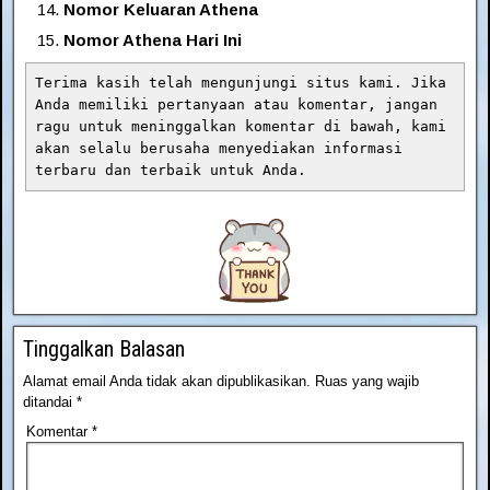
Nomor Keluaran Athena
Nomor Athena Hari Ini
Terima kasih telah mengunjungi situs kami. Jika 
Anda memiliki pertanyaan atau komentar, jangan 
ragu untuk meninggalkan komentar di bawah, kami 
akan selalu berusaha menyediakan informasi 
terbaru dan terbaik untuk Anda.
Tinggalkan Balasan
Alamat email Anda tidak akan dipublikasikan.
Ruas yang wajib
ditandai
*
Komentar
*