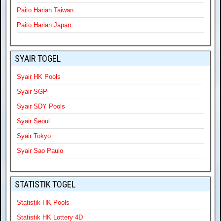
Paito Harian Taiwan
Paito Harian Japan
SYAIR TOGEL
Syair HK Pools
Syair SGP
Syair SDY Pools
Syair Seoul
Syair Tokyo
Syair Sao Paulo
STATISTIK TOGEL
Statistik HK Pools
Statistik HK Lottery 4D