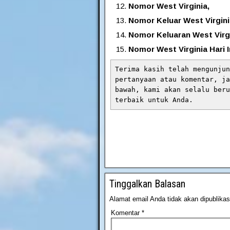
Nomor West Virginia,
Nomor Keluar West Virgini
Nomor Keluaran West Virgi
Nomor West Virginia Hari I
Terima kasih telah mengunjun
pertanyaan atau komentar, ja
bawah, kami akan selalu beru
terbaik untuk Anda.
Tinggalkan Balasan
Alamat email Anda tidak akan dipublikas
Komentar
*