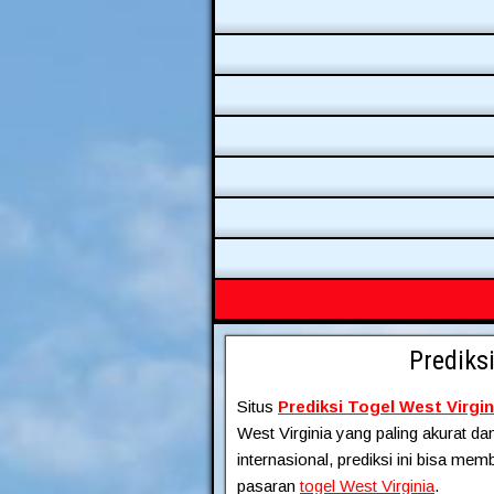
Prediks
Situs
Prediksi Togel West Virgin
West Virginia yang paling akurat da
internasional, prediksi ini bisa m
pasaran
togel West Virginia
.