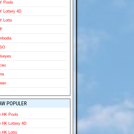
Y Pools
Y Lottery 4D
Y Lotto
GP
mbodia
CSO
llseyes
cau
ina
iwan
RAW POPULER
w HK Pools
w HK Lottery 4D
w HK Lotto