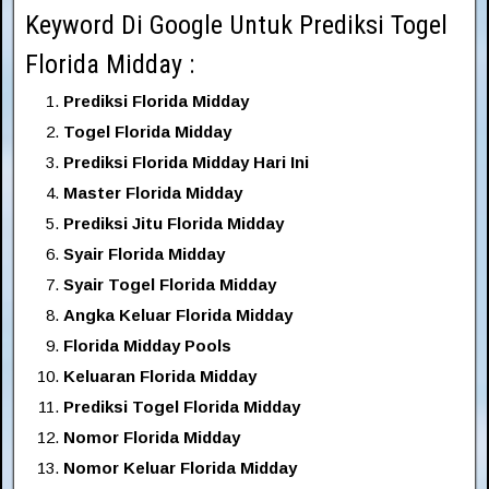
Keyword Di Google Untuk Prediksi Togel
Florida Midday :
Prediksi Florida Midday
Togel Florida Midday
Prediksi Florida Midday Hari Ini
Master Florida Midday
Prediksi Jitu Florida Midday
Syair Florida Midday
Syair Togel Florida Midday
Angka Keluar Florida Midday
Florida Midday Pools
Keluaran Florida Midday
Prediksi Togel Florida Midday
Nomor Florida Midday
Nomor Keluar Florida Midday