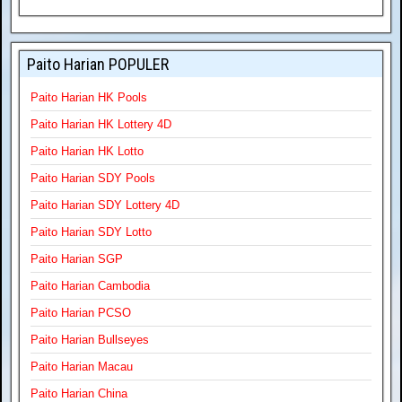
Paito Harian POPULER
Paito Harian HK Pools
Paito Harian HK Lottery 4D
Paito Harian HK Lotto
Paito Harian SDY Pools
Paito Harian SDY Lottery 4D
Paito Harian SDY Lotto
Paito Harian SGP
Paito Harian Cambodia
Paito Harian PCSO
Paito Harian Bullseyes
Paito Harian Macau
Paito Harian China