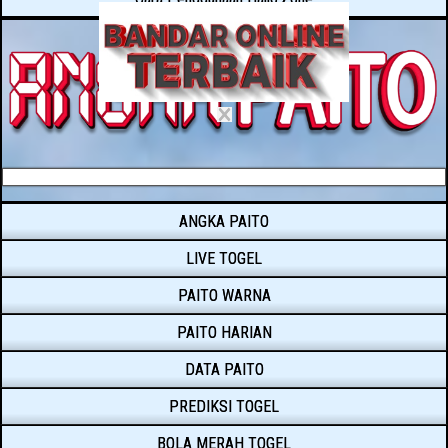
ANGKA PAITO
LIVE TOGEL
PAITO WARNA
PAITO HARIAN
DATA PAITO
PREDIKSI TOGEL
BOLA MERAH TOGEL