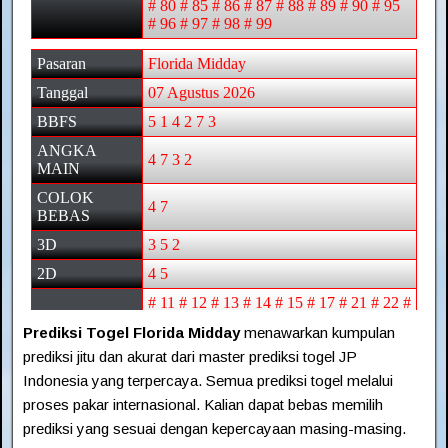
Prediksi Togel Florida Midday
menawarkan kumpulan
prediksi jitu dan akurat dari master prediksi togel JP
Indonesia yang terpercaya. Semua prediksi togel melalui
proses pakar internasional. Kalian dapat bebas memilih
prediksi yang sesuai dengan kepercayaan masing-masing.