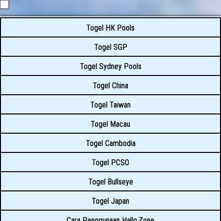
Togel HK Pools
Togel SGP
Togel Sydney Pools
Togel China
Togel Taiwan
Togel Macau
Togel Cambodia
Togel PCSO
Togel Bullseye
Togel Japan
Cara Penggunaan Hallo.Zone