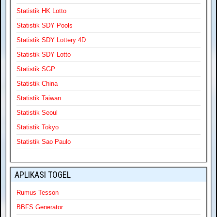
Statistik HK Lotto
Statistik SDY Pools
Statistik SDY Lottery 4D
Statistik SDY Lotto
Statistik SGP
Statistik China
Statistik Taiwan
Statistik Seoul
Statistik Tokyo
Statistik Sao Paulo
APLIKASI TOGEL
Rumus Tesson
BBFS Generator