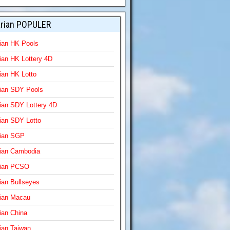
arian POPULER
rian HK Pools
ian HK Lottery 4D
ian HK Lotto
rian SDY Pools
rian SDY Lottery 4D
rian SDY Lotto
rian SGP
rian Cambodia
rian PCSO
ian Bullseyes
rian Macau
ian China
ian Taiwan