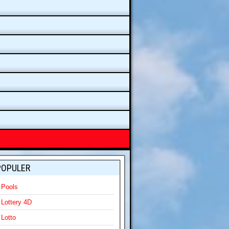
POPULER
 Pools
 Lottery 4D
 Lotto