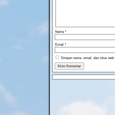
Nama
*
Email
*
Simpan nama, email, dan situs web 