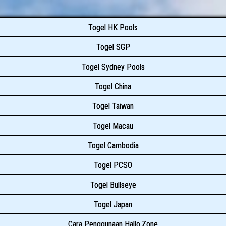
Togel HK Pools
Togel SGP
Togel Sydney Pools
Togel China
Togel Taiwan
Togel Macau
Togel Cambodia
Togel PCSO
Togel Bullseye
Togel Japan
Cara Penggunaan Hallo.Zone