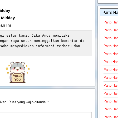
idday
Paito H
 Midday
Paito Ha
ri Ini
Paito Har
gi situs kami. Jika Anda memiliki 
Paito Har
ngan ragu untuk meninggalkan komentar di 
saha menyediakan informasi terbaru dan 
Paito Ha
Paito Ha
Paito Ha
Paito Ha
Paito Ha
Paito Ha
Paito Har
Paito Ha
ikan.
Ruas yang wajib ditandai
*
Paito Har
Paito Har