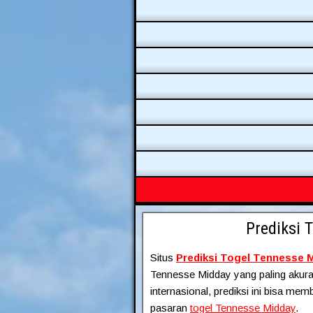
Prediksi 
Situs
Prediksi Togel Tennesse 
Tennesse Midday yang paling akurat
internasional, prediksi ini bisa m
pasaran
togel Tennesse Midday
.