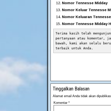
Nomor Tennesse Midday
Nomor Keluar Tennesse M
Nomor Keluaran Tennesse
Nomor Tennesse Midday Ha
Terima kasih telah mengunjun
pertanyaan atau komentar, ja
bawah, kami akan selalu beru
terbaik untuk Anda.
Tinggalkan Balasan
Alamat email Anda tidak akan dipublikas
Komentar
*