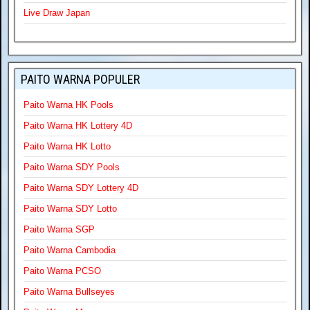
Live Draw Japan
PAITO WARNA POPULER
Paito Warna HK Pools
Paito Warna HK Lottery 4D
Paito Warna HK Lotto
Paito Warna SDY Pools
Paito Warna SDY Lottery 4D
Paito Warna SDY Lotto
Paito Warna SGP
Paito Warna Cambodia
Paito Warna PCSO
Paito Warna Bullseyes