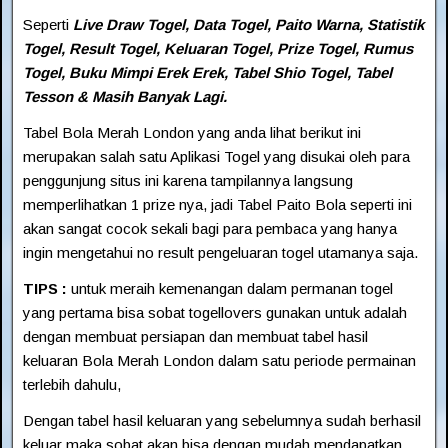
Seperti
Live Draw Togel, Data Togel, Paito Warna, Statistik
Togel, Result Togel, Keluaran Togel, Prize Togel, Rumus
Togel, Buku Mimpi Erek Erek, Tabel Shio Togel, Tabel
Tesson & Masih Banyak Lagi.
Tabel Bola Merah London yang anda lihat berikut ini
merupakan salah satu Aplikasi Togel yang disukai oleh para
penggunjung situs ini karena tampilannya langsung
memperlihatkan 1 prize nya, jadi Tabel Paito Bola seperti ini
akan sangat cocok sekali bagi para pembaca yang hanya
ingin mengetahui no result pengeluaran togel utamanya saja.
TIPS :
untuk meraih kemenangan dalam permanan togel
yang pertama bisa sobat togellovers gunakan untuk adalah
dengan membuat persiapan dan membuat tabel hasil
keluaran Bola Merah London dalam satu periode permainan
terlebih dahulu,
Dengan tabel hasil keluaran yang sebelumnya sudah berhasil
keluar maka sobat akan bisa dengan mudah mendapatkan