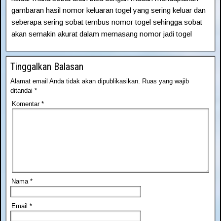
gambaran hasil nomor keluaran togel yang sering keluar dan
seberapa sering sobat tembus nomor togel sehingga sobat
akan semakin akurat dalam memasang nomor jadi togel
Tinggalkan Balasan
Alamat email Anda tidak akan dipublikasikan.
Ruas yang wajib
ditandai
*
Komentar
*
Nama
*
Email
*