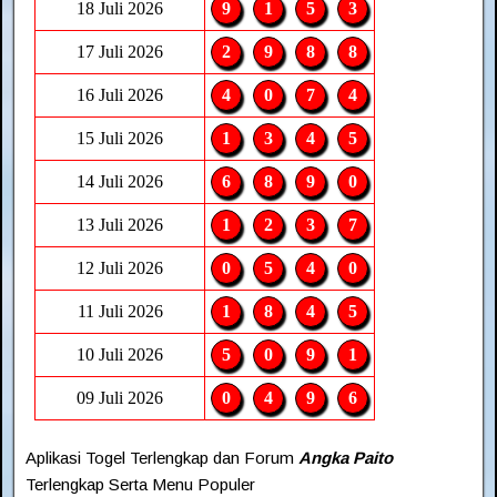
Aplikasi Togel Terlengkap dan Forum
Angka Paito
Terlengkap Serta Menu Populer