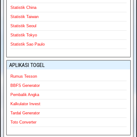
Statistik China
Statistik Taiwan
Statistik Seoul
Statistik Tokyo
Statistik Sao Paulo
APLIKASI TOGEL
Rumus Tesson
BBFS Generator
Pembalik Angka
Kalkulator Invest
Tardal Generator
Toto Converter