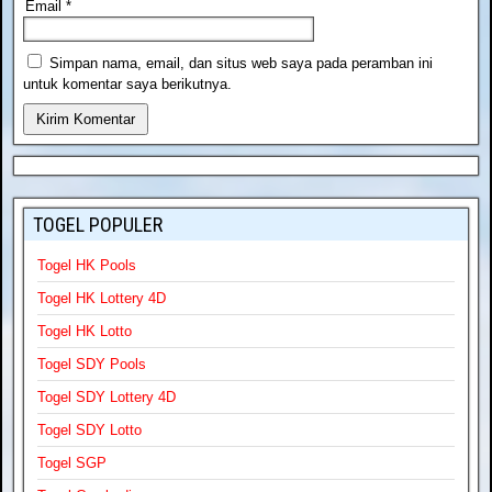
Email
*
Simpan nama, email, dan situs web saya pada peramban ini
untuk komentar saya berikutnya.
TOGEL POPULER
Togel HK Pools
Togel HK Lottery 4D
Togel HK Lotto
Togel SDY Pools
Togel SDY Lottery 4D
Togel SDY Lotto
Togel SGP