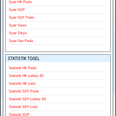
Syair HK Pools
Syair SGP
Syair SDY Pools
Syair Seoul
Syair Tokyo
Syair Sao Paulo
STATISTIK TOGEL
Statistik HK Pools
Statistik HK Lottery 4D
Statistik HK Lotto
Statistik SDY Pools
Statistik SDY Lottery 4D
Statistik SDY Lotto
Statistik SGP