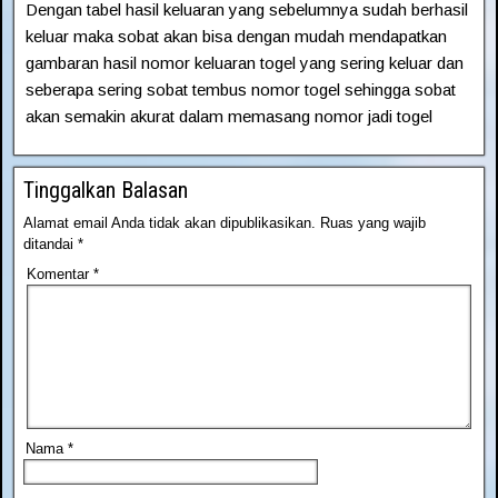
Dengan tabel hasil keluaran yang sebelumnya sudah berhasil
keluar maka sobat akan bisa dengan mudah mendapatkan
gambaran hasil nomor keluaran togel yang sering keluar dan
seberapa sering sobat tembus nomor togel sehingga sobat
akan semakin akurat dalam memasang nomor jadi togel
Tinggalkan Balasan
Alamat email Anda tidak akan dipublikasikan.
Ruas yang wajib
ditandai
*
Komentar
*
Nama
*