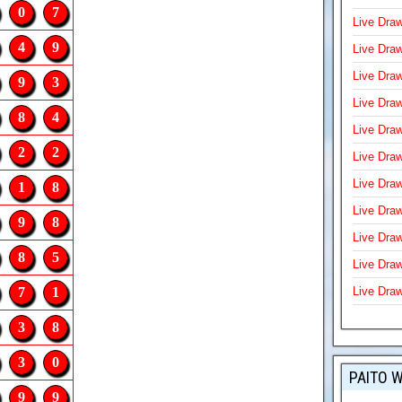
Live Dra
Live Dra
Live Dra
Live Dra
Live Dra
Live Dr
Live Dra
Live Dra
Live Dra
Live Dra
Live Dra
PAITO 