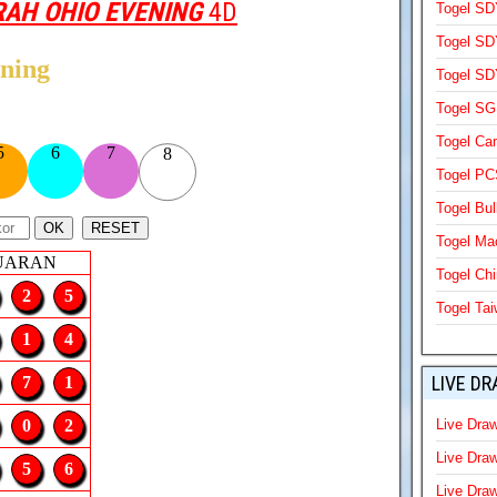
AH OHIO EVENING
4D
Togel SD
Togel SD
Togel SD
Togel S
Togel Ca
Togel P
Togel Bu
Togel Ma
Togel Ch
Togel Ta
LIVE D
Live Dra
Live Dra
Live Dra