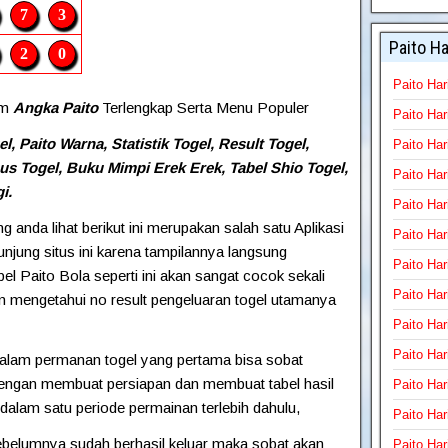
Paito H
Paito Ha
um
Angka Paito
Terlengkap Serta Menu Populer
Paito Har
l, Paito Warna, Statistik Togel, Result Togel,
Paito Har
us Togel, Buku Mimpi Erek Erek, Tabel Shio Togel,
Paito Ha
i.
Paito Ha
anda lihat berikut ini merupakan salah satu Aplikasi
Paito Ha
unjung situs ini karena tampilannya langsung
Paito Ha
bel Paito Bola seperti ini akan sangat cocok sekali
Paito Ha
n mengetahui no result pengeluaran togel utamanya
Paito Ha
Paito Har
lam permanan togel yang pertama bisa sobat
dengan membuat persiapan dan membuat tabel hasil
Paito Ha
alam satu periode permainan terlebih dahulu,
Paito Har
sebelumnya sudah berhasil keluar maka sobat akan
Paito Har