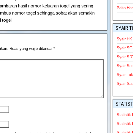
mbaran hasil nomor keluaran togel yang sering
Paito Har
tembus nomor togel sehingga sobat akan semakin
 togel
SYAIR 
Syair HK
Syair S
ikan.
Ruas yang wajib ditandai
*
Syair SD
Syair Seo
Syair To
Syair Sa
STATIST
Statistik
Statistik
Statistik