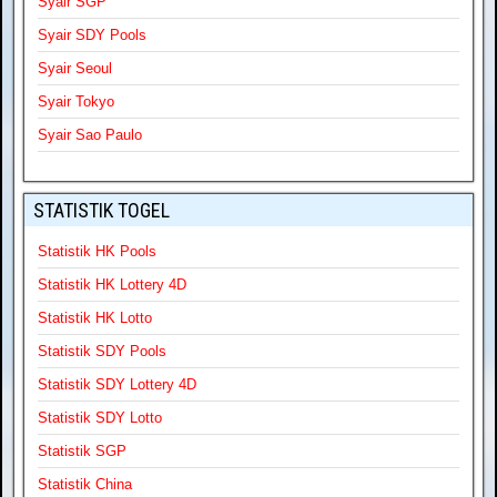
Syair SGP
Syair SDY Pools
Syair Seoul
Syair Tokyo
Syair Sao Paulo
STATISTIK TOGEL
Statistik HK Pools
Statistik HK Lottery 4D
Statistik HK Lotto
Statistik SDY Pools
Statistik SDY Lottery 4D
Statistik SDY Lotto
Statistik SGP
Statistik China