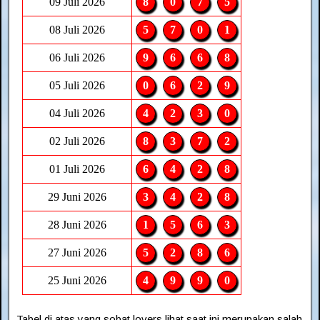
Tabel di atas yang sobat lovers lihat saat ini merupakan salah