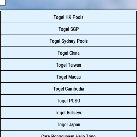
Togel HK Pools
Togel SGP
Togel Sydney Pools
Togel China
Togel Taiwan
Togel Macau
Togel Cambodia
Togel PCSO
Togel Bullseye
Togel Japan
Cara Penggunaan Hallo.Zone