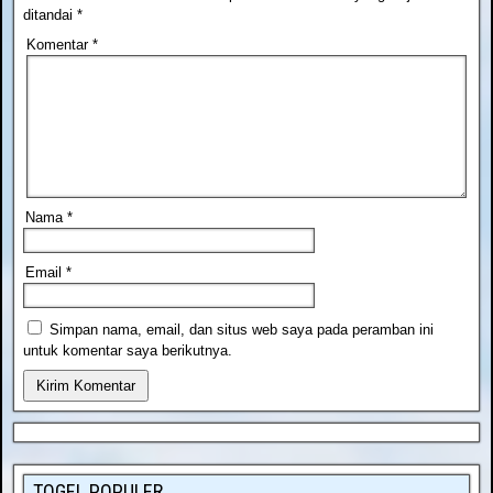
ditandai
*
Komentar
*
Nama
*
Email
*
Simpan nama, email, dan situs web saya pada peramban ini
untuk komentar saya berikutnya.
TOGEL POPULER