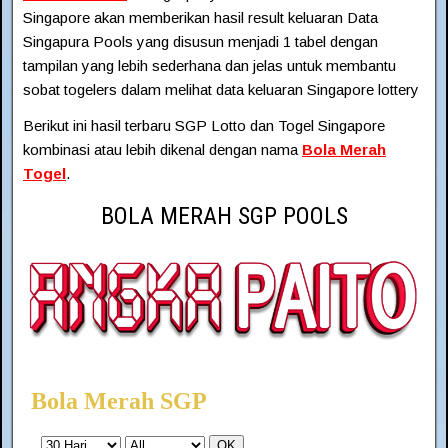
Singapore akan memberikan hasil result keluaran Data
Singapura Pools yang disusun menjadi 1 tabel dengan
tampilan yang lebih sederhana dan jelas untuk membantu
sobat togelers dalam melihat data keluaran Singapore lottery
Berikut ini hasil terbaru SGP Lotto dan Togel Singapore
kombinasi atau lebih dikenal dengan nama
Bola Merah
Togel
.
BOLA MERAH SGP POOLS