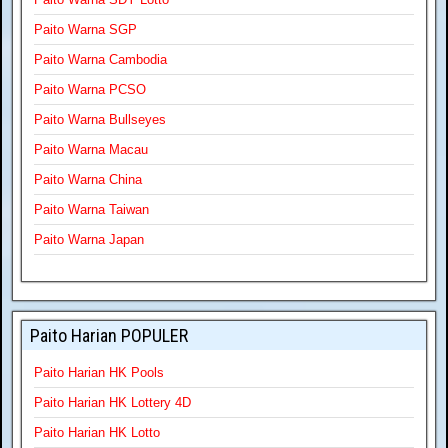
Paito Warna SGP
Paito Warna Cambodia
Paito Warna PCSO
Paito Warna Bullseyes
Paito Warna Macau
Paito Warna China
Paito Warna Taiwan
Paito Warna Japan
Paito Harian POPULER
Paito Harian HK Pools
Paito Harian HK Lottery 4D
Paito Harian HK Lotto