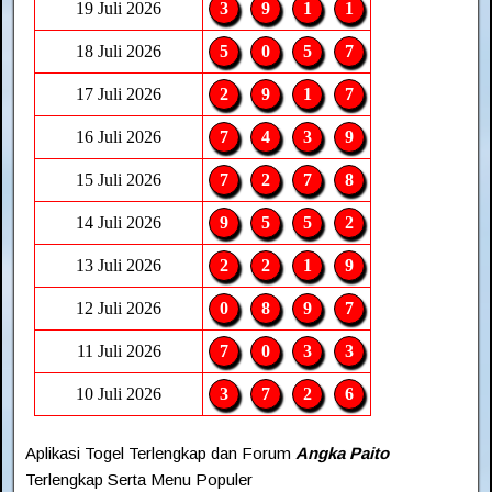
Aplikasi Togel Terlengkap dan Forum
Angka Paito
Terlengkap Serta Menu Populer