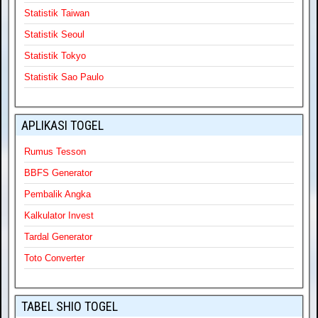
Statistik Taiwan
Statistik Seoul
Statistik Tokyo
Statistik Sao Paulo
APLIKASI TOGEL
Rumus Tesson
BBFS Generator
Pembalik Angka
Kalkulator Invest
Tardal Generator
Toto Converter
TABEL SHIO TOGEL