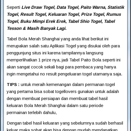
Seperti
Live Draw Togel, Data Togel, Paito Warna, Statistik
Togel, Result Togel, Keluaran Togel, Prize Togel, Rumus
Togel, Buku Mimpi Erek Erek, Tabel Shio Togel, Tabel
Tesson & Masih Banyak Lagi.
Tabel Bola Merah Shanghai yang anda lihat berikut ini
merupakan salah satu Aplikasi Togel yang disukai oleh para
penggunjung situs ini karena tampilannya langsung
memperlihatkan 1 prize nya, jadi Tabel Paito Bola seperti ini
akan sangat cocok sekali bagi para pembaca yang hanya
ingin mengetahui no result pengeluaran togel utamanya saja.
TIPS :
untuk meraih kemenangan dalam permanan togel
yang pertama bisa sobat togellovers gunakan untuk adalah
dengan membuat persiapan dan membuat tabel hasil
keluaran Bola Merah Shanghai dalam satu periode
permainan terlebih dahulu,
Dengan tabel hasil keluaran yang sebelumnya sudah berhasil
keluar maka sobat akan bisa dengan mudah mendapatkan