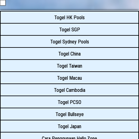
Togel HK Pools
Togel SGP
Togel Sydney Pools
Togel China
Togel Taiwan
Togel Macau
Togel Cambodia
Togel PCSO
Togel Bullseye
Togel Japan
Cara Penggunaan Hallo.Zone