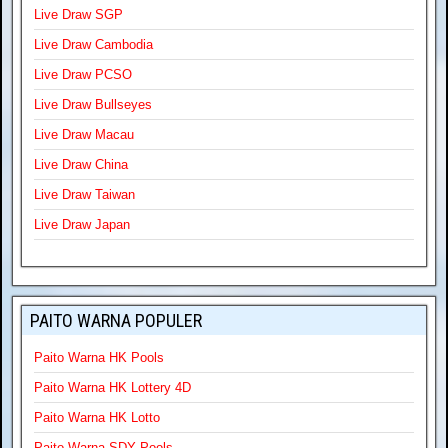
Live Draw SGP
Live Draw Cambodia
Live Draw PCSO
Live Draw Bullseyes
Live Draw Macau
Live Draw China
Live Draw Taiwan
Live Draw Japan
PAITO WARNA POPULER
Paito Warna HK Pools
Paito Warna HK Lottery 4D
Paito Warna HK Lotto
Paito Warna SDY Pools