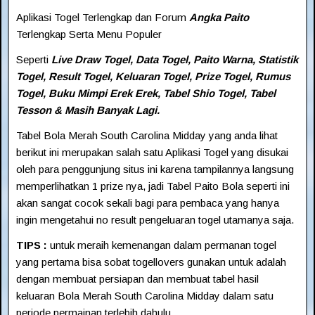
Aplikasi Togel Terlengkap dan Forum
Angka Paito
Terlengkap Serta Menu Populer
Seperti
Live Draw Togel, Data Togel, Paito Warna, Statistik
Togel, Result Togel, Keluaran Togel, Prize Togel, Rumus
Togel, Buku Mimpi Erek Erek, Tabel Shio Togel, Tabel
Tesson & Masih Banyak Lagi.
Tabel Bola Merah South Carolina Midday yang anda lihat
berikut ini merupakan salah satu Aplikasi Togel yang disukai
oleh para penggunjung situs ini karena tampilannya langsung
memperlihatkan 1 prize nya, jadi Tabel Paito Bola seperti ini
akan sangat cocok sekali bagi para pembaca yang hanya
ingin mengetahui no result pengeluaran togel utamanya saja.
TIPS :
untuk meraih kemenangan dalam permanan togel
yang pertama bisa sobat togellovers gunakan untuk adalah
dengan membuat persiapan dan membuat tabel hasil
keluaran Bola Merah South Carolina Midday dalam satu
periode permainan terlebih dahulu,