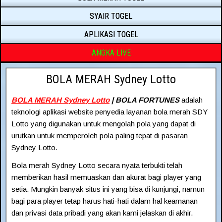
SYAIR TOGEL
APLIKASI TOGEL
ANGKA LIVE
BOLA MERAH Sydney Lotto
BOLA MERAH Sydney Lotto
| BOLA FORTUNES
adalah
teknologi aplikasi website penyedia layanan bola merah SDY
Lotto yang digunakan untuk mengolah pola yang dapat di
urutkan untuk memperoleh pola paling tepat di pasaran
Sydney Lotto.
Bola merah Sydney Lotto secara nyata terbukti telah
memberikan hasil memuaskan dan akurat bagi player yang
setia. Mungkin banyak situs ini yang bisa di kunjungi, namun
bagi para player tetap harus hati-hati dalam hal keamanan
dan privasi data pribadi yang akan kami jelaskan di akhir.