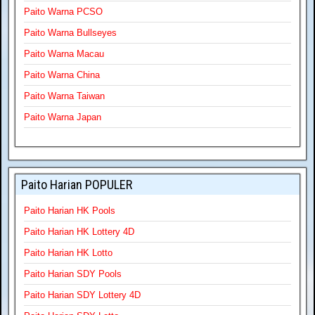
Paito Warna PCSO
Paito Warna Bullseyes
Paito Warna Macau
Paito Warna China
Paito Warna Taiwan
Paito Warna Japan
Paito Harian POPULER
Paito Harian HK Pools
Paito Harian HK Lottery 4D
Paito Harian HK Lotto
Paito Harian SDY Pools
Paito Harian SDY Lottery 4D