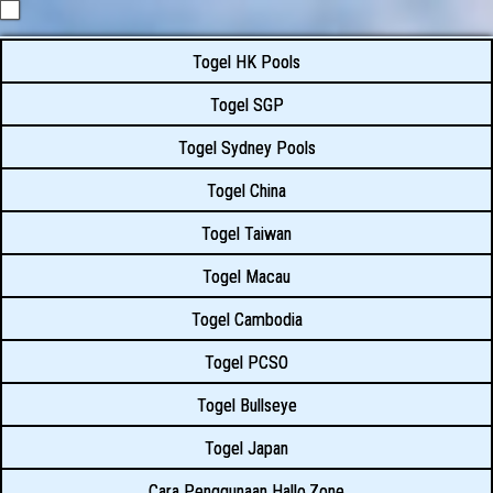
Togel HK Pools
Togel SGP
Togel Sydney Pools
Togel China
Togel Taiwan
Togel Macau
Togel Cambodia
Togel PCSO
Togel Bullseye
Togel Japan
Cara Penggunaan Hallo.Zone