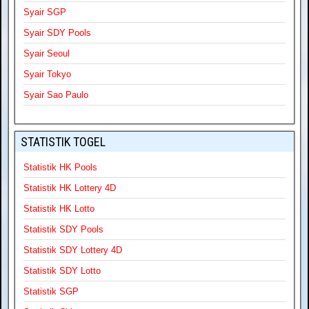
Syair SGP
Syair SDY Pools
Syair Seoul
Syair Tokyo
Syair Sao Paulo
STATISTIK TOGEL
Statistik HK Pools
Statistik HK Lottery 4D
Statistik HK Lotto
Statistik SDY Pools
Statistik SDY Lottery 4D
Statistik SDY Lotto
Statistik SGP