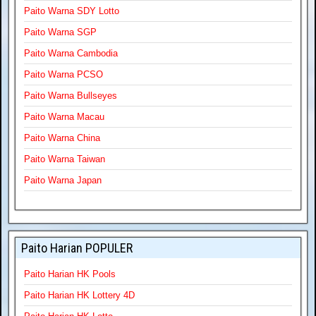
Paito Warna SDY Lotto
Paito Warna SGP
Paito Warna Cambodia
Paito Warna PCSO
Paito Warna Bullseyes
Paito Warna Macau
Paito Warna China
Paito Warna Taiwan
Paito Warna Japan
Paito Harian POPULER
Paito Harian HK Pools
Paito Harian HK Lottery 4D