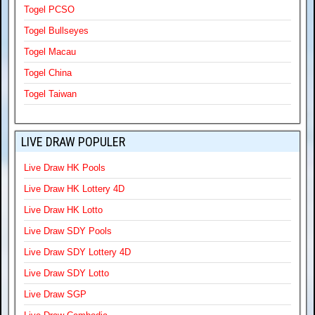
Togel PCSO
Togel Bullseyes
Togel Macau
Togel China
Togel Taiwan
LIVE DRAW POPULER
Live Draw HK Pools
Live Draw HK Lottery 4D
Live Draw HK Lotto
Live Draw SDY Pools
Live Draw SDY Lottery 4D
Live Draw SDY Lotto
Live Draw SGP