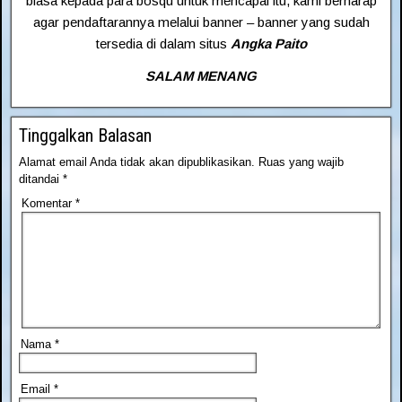
biasa kepada para bosqu untuk mencapai itu, kami berharap
agar pendaftarannya melalui banner – banner yang sudah
tersedia di dalam situs
Angka Paito
SALAM MENANG
Tinggalkan Balasan
Alamat email Anda tidak akan dipublikasikan.
Ruas yang wajib
ditandai
*
Komentar
*
Nama
*
Email
*