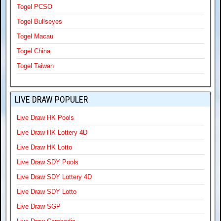
Togel PCSO
Togel Bullseyes
Togel Macau
Togel China
Togel Taiwan
LIVE DRAW POPULER
Live Draw HK Pools
Live Draw HK Lottery 4D
Live Draw HK Lotto
Live Draw SDY Pools
Live Draw SDY Lottery 4D
Live Draw SDY Lotto
Live Draw SGP