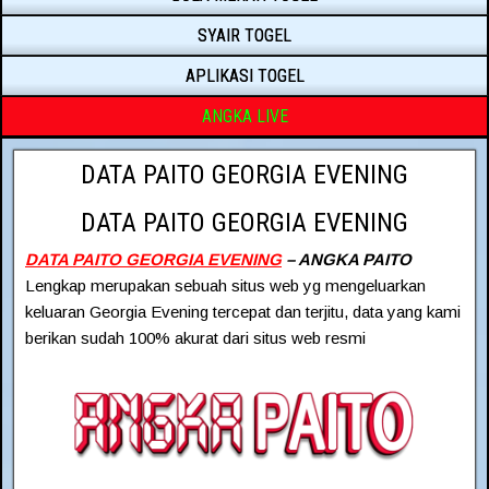
SYAIR TOGEL
APLIKASI TOGEL
ANGKA LIVE
DATA PAITO GEORGIA EVENING
DATA PAITO GEORGIA EVENING
DATA PAITO GEORGIA EVENING
– ANGKA PAITO
Lengkap merupakan sebuah situs web yg mengeluarkan
keluaran Georgia Evening tercepat dan terjitu, data yang kami
berikan sudah 100% akurat dari situs web resmi