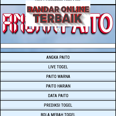
ANGKA PAITO
LIVE TOGEL
PAITO WARNA
PAITO HARIAN
DATA PAITO
PREDIKSI TOGEL
BOLA MERAH TOGEL