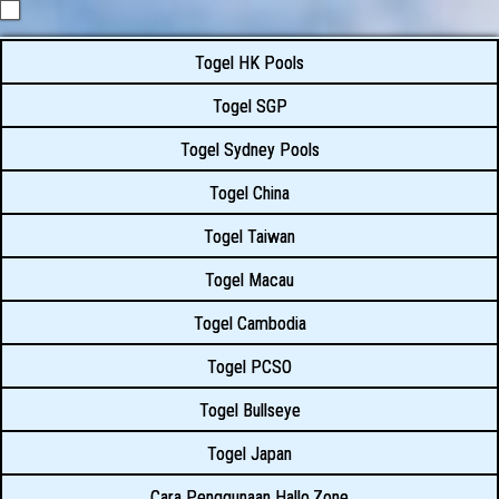
Togel HK Pools
Togel SGP
Togel Sydney Pools
Togel China
Togel Taiwan
Togel Macau
Togel Cambodia
Togel PCSO
Togel Bullseye
Togel Japan
Cara Penggunaan Hallo.Zone