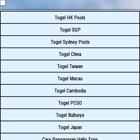
Togel HK Pools
Togel SGP
Togel Sydney Pools
Togel China
Togel Taiwan
Togel Macau
Togel Cambodia
Togel PCSO
Togel Bullseye
Togel Japan
Cara Penggunaan Hallo.Zone