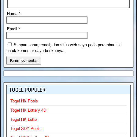
Nama
*
Email
*
Simpan nama, email, dan situs web saya pada peramban ini
untuk komentar saya berikutnya.
TOGEL POPULER
Togel HK Pools
Togel HK Lottery 4D
Togel HK Lotto
Togel SDY Pools