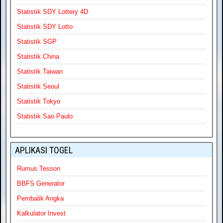
Statistik SDY Lottery 4D
Statistik SDY Lotto
Statistik SGP
Statistik China
Statistik Taiwan
Statistik Seoul
Statistik Tokyo
Statistik Sao Paulo
APLIKASI TOGEL
Rumus Tesson
BBFS Generator
Pembalik Angka
Kalkulator Invest