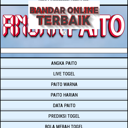
ANGKA PAITO
LIVE TOGEL
PAITO WARNA
PAITO HARIAN
DATA PAITO
PREDIKSI TOGEL
BOLA MERAH TOGEL