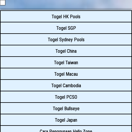
Togel HK Pools
Togel SGP
Togel Sydney Pools
Togel China
Togel Taiwan
Togel Macau
Togel Cambodia
Togel PCSO
Togel Bullseye
Togel Japan
Cara Penggunaan Hallo.Zone