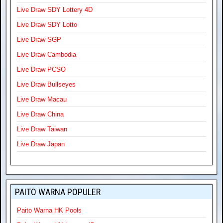
Live Draw SDY Lottery 4D
Live Draw SDY Lotto
Live Draw SGP
Live Draw Cambodia
Live Draw PCSO
Live Draw Bullseyes
Live Draw Macau
Live Draw China
Live Draw Taiwan
Live Draw Japan
PAITO WARNA POPULER
Paito Warna HK Pools