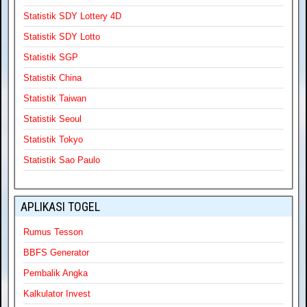
Statistik SDY Lottery 4D
Statistik SDY Lotto
Statistik SGP
Statistik China
Statistik Taiwan
Statistik Seoul
Statistik Tokyo
Statistik Sao Paulo
APLIKASI TOGEL
Rumus Tesson
BBFS Generator
Pembalik Angka
Kalkulator Invest