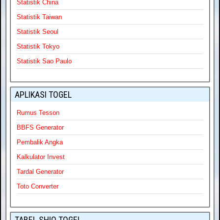
Statistik China
Statistik Taiwan
Statistik Seoul
Statistik Tokyo
Statistik Sao Paulo
APLIKASI TOGEL
Rumus Tesson
BBFS Generator
Pembalik Angka
Kalkulator Invest
Tardal Generator
Toto Converter
TABEL SHIO TOGEL