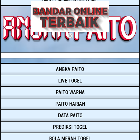
ANGKA PAITO
LIVE TOGEL
PAITO WARNA
PAITO HARIAN
DATA PAITO
PREDIKSI TOGEL
BOLA MERAH TOGEL