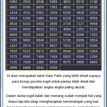
0450
2502
8045
5456
4632
6578
1748
4965
9760
6856
7361
4692
0200
6038
1634
4751
0361
2559
6159
4928
0204
2894
5200
5489
6643
6228
5915
9559
4516
5102
0433
2836
2718
7127
9068
0330
6915
8023
5521
4364
2253
5239
6909
0020
5420
5047
7644
6268
7252
7305
9893
6840
0232
5726
8396
3654
1167
2574
2775
0627
7513
5973
5260
7810
5212
5973
3635
0644
2809
1454
7075
9585
7499
7416
0953
6566
1299
7125
7928
1480
8558
9575
3806
8969
2686
5908
5641
0359
Di atas merupakan tabel Data Paito yang lebih detail supaya
para bosqu pecinta togel untuk pantau lebih detail dan
mendapatkan angka-angka paling akurat.
Dalam dunia togel kalah dan menang sudah menjadi hal yang
biasa tapi kita tetap mengharapkan kemenangan yang luar