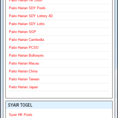
Paito Harian HK Lotto
Paito Harian SDY Pools
Paito Harian SDY Lottery 4D
Paito Harian SDY Lotto
Paito Harian SGP
Paito Harian Cambodia
Paito Harian PCSO
Paito Harian Bullseyes
Paito Harian Macau
Paito Harian China
Paito Harian Taiwan
Paito Harian Japan
SYAIR TOGEL
Syair HK Pools