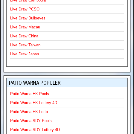
Live Draw Cambodia
Live Draw PCSO
Live Draw Bullseyes
Live Draw Macau
Live Draw China
Live Draw Taiwan
Live Draw Japan
PAITO WARNA POPULER
Paito Warna HK Pools
Paito Warna HK Lottery 4D
Paito Warna HK Lotto
Paito Warna SDY Pools
Paito Warna SDY Lottery 4D