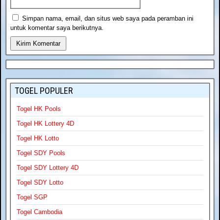
Simpan nama, email, dan situs web saya pada peramban ini
untuk komentar saya berikutnya.
TOGEL POPULER
Togel HK Pools
Togel HK Lottery 4D
Togel HK Lotto
Togel SDY Pools
Togel SDY Lottery 4D
Togel SDY Lotto
Togel SGP
Togel Cambodia