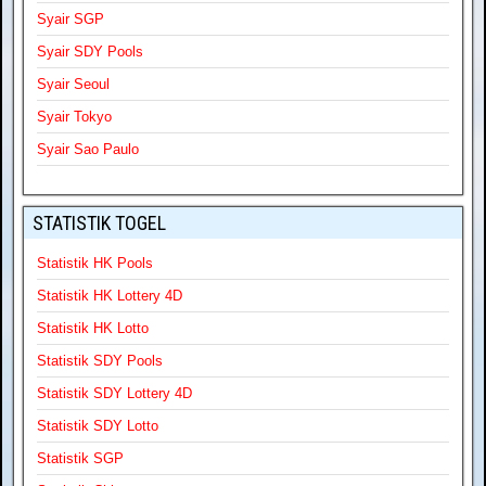
Syair SGP
Syair SDY Pools
Syair Seoul
Syair Tokyo
Syair Sao Paulo
STATISTIK TOGEL
Statistik HK Pools
Statistik HK Lottery 4D
Statistik HK Lotto
Statistik SDY Pools
Statistik SDY Lottery 4D
Statistik SDY Lotto
Statistik SGP