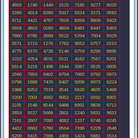
4603
1740
1449
1523
7185
9277
6020
3366
4014
8380
5037
6334
3371
0583
9711
4421
4787
7816
6356
8809
9423
0918
4802
0180
4604
8483
6447
8450
7880
6785
2699
5522
5294
7934
5029
3571
3710
1276
7762
9552
0757
0310
4775
8370
4728
5146
0759
8290
8895
3232
4254
4591
5511
4183
7567
8201
5614
3216
1498
1844
2087
0525
0605
1566
7650
9402
6704
7063
0792
0973
0798
1886
7476
8407
9206
6073
6224
1988
8252
7319
2541
5620
4635
5499
3200
7003
4363
9053
2217
0392
8955
1105
1546
8544
9488
8991
9838
6713
3859
9327
5668
2801
1240
5831
9633
7161
2607
7093
4082
1237
6748
6245
4432
0662
5780
0564
7396
5229
2846
6209
9415
7368
2456
1474
5881
1534