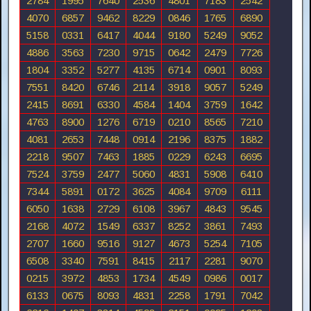
2784
1995
7640
2536
4801
7183
2542
4070
6857
9462
8229
0846
1765
6890
5158
0331
6417
4044
9180
5249
9052
4886
3563
7230
9715
0642
2479
7726
1804
3352
5277
4135
6714
0901
8093
7551
8420
6746
2114
3918
9057
5249
2415
8691
6330
4584
1404
3759
1642
4763
8900
1276
6719
0210
8565
7210
4081
2653
7448
0914
2196
8375
1882
2218
9507
7463
1885
0229
6243
6695
7524
3759
2477
5060
4831
5908
6410
7344
5891
0172
3625
4084
9709
6111
6050
1638
2729
6108
3967
4843
9545
2168
4072
1549
6337
8252
3861
7493
2707
1660
9516
9127
4673
5254
7105
6508
3340
7591
8415
2117
2281
9070
0215
3972
4853
1734
4549
0986
0017
6133
0675
8093
4831
2258
1791
7042