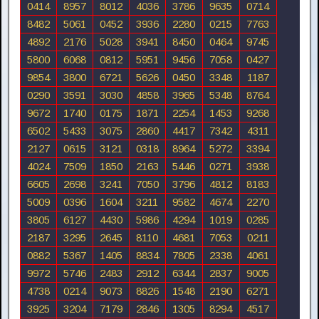
0414
8957
8012
4036
3786
9635
0714
8482
5061
0452
3936
2280
0215
7763
4892
2176
5028
3941
8450
0464
9745
5800
6068
0812
5951
9456
7058
0427
9854
3800
6721
5626
0450
3348
1187
0290
3591
3030
4858
3965
5348
8764
9672
1740
0175
1871
2254
1453
9268
6502
5433
3075
2860
4417
7342
4311
2127
0615
3121
0318
8964
5272
3394
4024
7509
1850
2163
5446
0271
3938
6605
2698
3241
7050
3796
4812
8183
5009
0396
1604
3211
9582
4674
2270
3805
6127
4430
5986
4294
1019
0285
2187
3295
2645
8110
4681
7053
0211
0882
5367
1405
8834
7805
2338
4061
9972
5746
2483
2912
6344
2837
9005
4738
0214
9073
8826
1548
2190
6271
3925
3204
7179
2846
1305
8294
4517