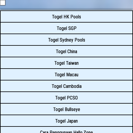
Togel HK Pools
Togel SGP
Togel Sydney Pools
Togel China
Togel Taiwan
Togel Macau
Togel Cambodia
Togel PCSO
Togel Bullseye
Togel Japan
Cara Penggunaan Hallo.Zone