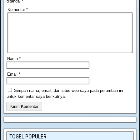
ditandai
*
Komentar
*
Nama
*
Email
*
Simpan nama, email, dan situs web saya pada peramban ini
untuk komentar saya berikutnya.
TOGEL POPULER