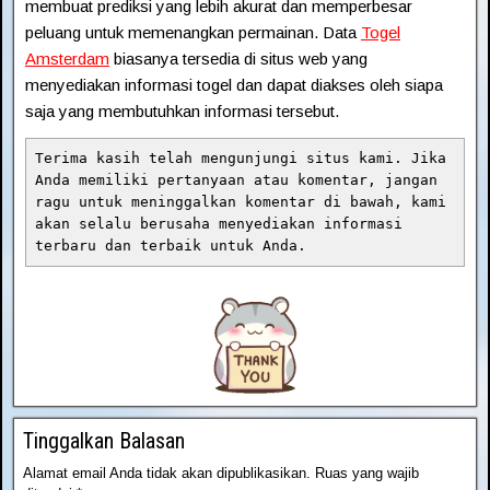
membuat prediksi yang lebih akurat dan memperbesar
peluang untuk memenangkan permainan. Data
Togel
Amsterdam
biasanya tersedia di situs web yang
menyediakan informasi togel dan dapat diakses oleh siapa
saja yang membutuhkan informasi tersebut.
Terima kasih telah mengunjungi situs kami. Jika 
Anda memiliki pertanyaan atau komentar, jangan 
ragu untuk meninggalkan komentar di bawah, kami 
akan selalu berusaha menyediakan informasi 
terbaru dan terbaik untuk Anda.
Tinggalkan Balasan
Alamat email Anda tidak akan dipublikasikan.
Ruas yang wajib