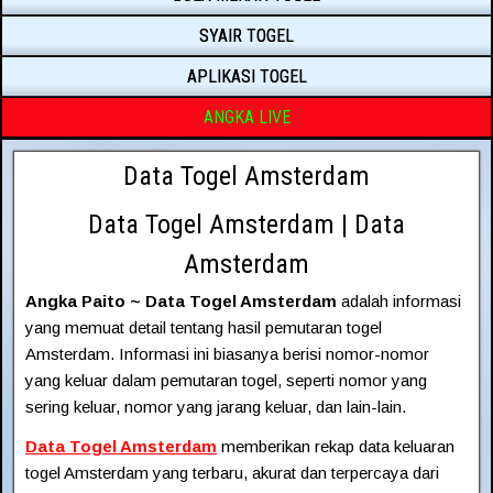
SYAIR TOGEL
APLIKASI TOGEL
ANGKA LIVE
Data Togel Amsterdam
Data Togel Amsterdam | Data
Amsterdam
Angka Paito
~
Data Togel Amsterdam
adalah informasi
yang memuat detail tentang hasil pemutaran togel
Amsterdam. Informasi ini biasanya berisi nomor-nomor
yang keluar dalam pemutaran togel, seperti nomor yang
sering keluar, nomor yang jarang keluar, dan lain-lain.
Data Togel Amsterdam
memberikan rekap data keluaran
togel Amsterdam yang terbaru, akurat dan terpercaya dari