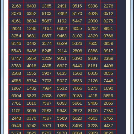
2168
6403
1365
2491
9515
9338
2276
3076
6352
9103
7382
8170
4028
0512
4161
8894
5867
1192
5447
2090
8275
2823
1286
7164
6602
4055
5262
9851
3254
3681
0657
9463
3102
4329
9766
8146
0442
3574
6529
5326
7605
0859
5543
6486
8245
2114
2806
0388
9917
8747
5954
1209
9351
5390
9836
2389
3789
4018
4805
6627
6440
8161
4496
2588
1552
1907
6135
1562
6018
0055
4958
8784
7703
5027
6833
2126
7446
1867
1482
7994
5532
7666
5273
1090
6304
3823
2608
0295
9185
4115
5859
7781
1610
7597
6393
5961
9468
2065
1105
3095
2583
5643
2672
8100
7780
2448
0376
7597
5589
6020
4863
6785
0549
5242
7071
1888
3493
3228
4437
5174
6625
8767
9170
8984
2909
9826