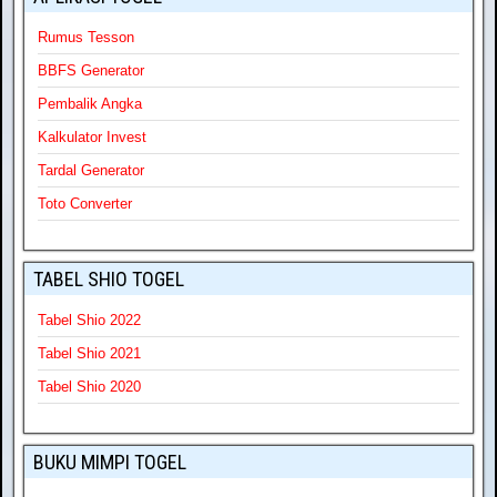
Rumus Tesson
BBFS Generator
Pembalik Angka
Kalkulator Invest
Tardal Generator
Toto Converter
TABEL SHIO TOGEL
Tabel Shio 2022
Tabel Shio 2021
Tabel Shio 2020
BUKU MIMPI TOGEL