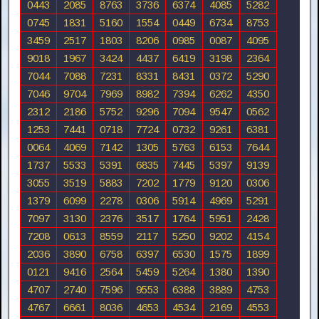
0443
2085
8763
3736
6374
4085
5282
0745
1831
5160
1554
0449
6734
8753
3459
2517
1803
8206
0985
0087
4095
9018
1967
3424
4437
6419
3198
2364
7044
7088
7231
8331
8431
0372
5290
7046
9704
7969
8982
7394
6262
4350
2312
2186
5752
9296
7094
9547
0562
1253
7441
0718
7724
0732
9261
6381
0064
4069
7142
1305
5763
6153
7644
1737
5533
5391
6835
7445
5397
9139
3055
3519
5883
7202
1779
9120
0306
1379
6099
2278
0306
5914
4969
5291
7097
3130
2376
3517
1764
5951
2428
7208
0613
8559
2117
5250
9202
4154
2036
3890
6758
6397
6530
1575
1899
0121
9416
2564
5459
5264
1380
1390
4707
2740
7596
9553
6388
3889
4753
4767
6661
8036
4653
4534
2169
4553