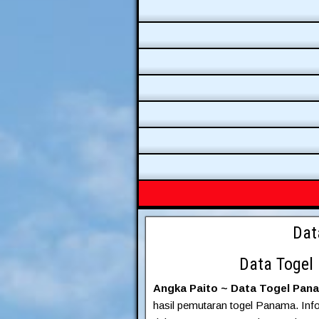
Dat
Data Togel
Angka Paito
~
Data Togel Pan
hasil pemutaran togel Panama. Inf