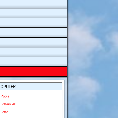
POPULER
 Pools
 Lottery 4D
 Lotto