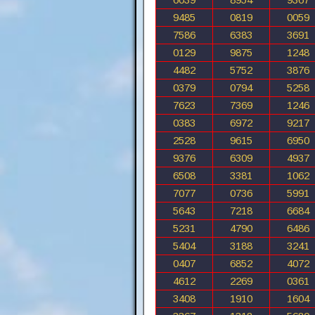
9485
0819
0059
7586
6383
3691
0129
9875
1248
4482
5752
3876
0379
0794
5258
7623
7369
1246
0383
6972
9217
2528
9615
6950
9376
6309
4937
6508
3381
1062
7077
0736
5991
5643
7218
6684
5231
4790
6486
5404
3188
3241
0407
6852
4072
4612
2269
0361
3408
1910
1604