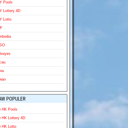
Y Pools
Y Lottery 4D
Y Lotto
GP
mbodia
CSO
llseyes
cau
ina
iwan
RAW POPULER
w HK Pools
w HK Lottery 4D
w HK Lotto