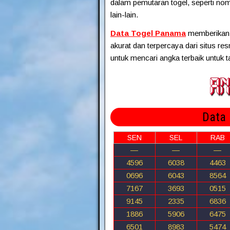
dalam pemutaran togel, seperti nom
lain-lain.
Data Togel Panama
memberikan r
akurat dan terpercaya dari situs 
untuk mencari angka terbaik untuk 
Data
SEN
SEL
RAB
—
—
—
4596
6038
4463
0696
6043
8564
7167
3693
0515
9145
2335
6836
1886
5906
6475
6501
8983
5474