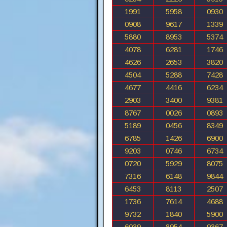
1991
5958
0930
0908
9617
1339
5880
8953
5374
4078
6281
1746
4626
2653
3820
4504
5288
7428
4677
4416
6234
2903
3400
9381
8767
0026
0893
5189
0456
8349
6785
1426
6900
9203
0746
6734
0720
5929
8075
7316
6148
9844
6453
8113
2507
1736
7614
4688
9732
1840
5900
6039
8954
9367