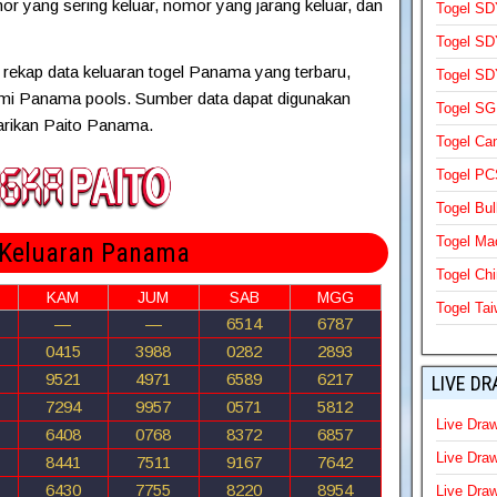
or yang sering keluar, nomor yang jarang keluar, dan
Togel SD
Togel SD
ekap data keluaran togel Panama yang terbaru,
Togel SD
resmi Panama pools. Sumber data dapat digunakan
Togel S
tarikan Paito Panama.
Togel Ca
Togel P
Togel Bu
Togel Ma
 Keluaran Panama
Togel Ch
KAM
JUM
SAB
MGG
Togel Ta
—
—
6514
6787
0415
3988
0282
2893
9521
4971
6589
6217
LIVE D
7294
9957
0571
5812
Live Dra
6408
0768
8372
6857
Live Dra
8441
7511
9167
7642
6430
7755
8220
8954
Live Dra