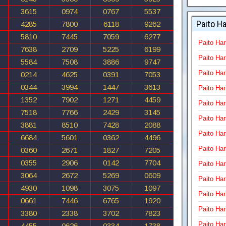
3615
0974
0767
5537
Paito H
4285
7800
6118
9262
5810
7445
7059
6277
Paito Ha
7638
2709
5225
6199
Paito Har
5584
7508
3886
9747
Paito Har
0214
4625
0391
7053
0344
3994
1447
3613
Paito Ha
1352
7902
1271
4459
Paito Ha
7518
7766
2429
3145
Paito Ha
3881
8510
7428
2088
Paito Ha
6684
5601
0362
4496
Paito Ha
0360
2671
1827
7205
0355
2906
0142
7704
Paito Ha
3064
2672
5269
0609
Paito Har
4930
1098
3075
1097
Paito Ha
0661
7446
6765
1920
Paito Har
3380
2338
3702
7823
Paito Har
4455
0626
0334
1738