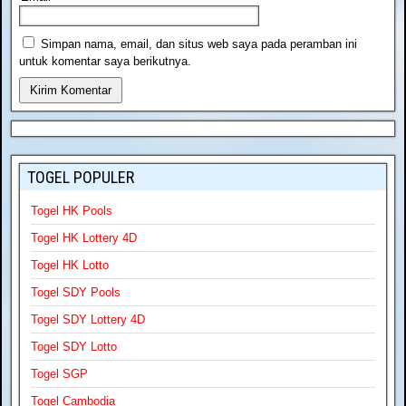
Simpan nama, email, dan situs web saya pada peramban ini
untuk komentar saya berikutnya.
TOGEL POPULER
Togel HK Pools
Togel HK Lottery 4D
Togel HK Lotto
Togel SDY Pools
Togel SDY Lottery 4D
Togel SDY Lotto
Togel SGP
Togel Cambodia