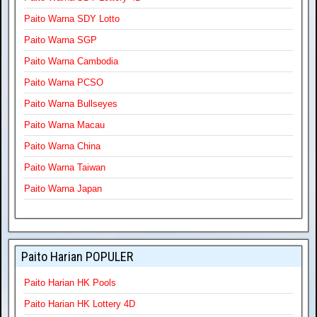
Paito Warna SDY Lotto
Paito Warna SGP
Paito Warna Cambodia
Paito Warna PCSO
Paito Warna Bullseyes
Paito Warna Macau
Paito Warna China
Paito Warna Taiwan
Paito Warna Japan
Paito Harian POPULER
Paito Harian HK Pools
Paito Harian HK Lottery 4D