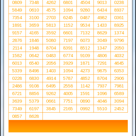
0809
7348
4262
6801
4504
9013
0238
5849
0610
4575
1094
9280
6434
8937
7354
3100
2703
6245
0487
4982
0361
1891
3659
5813
1152
9534
1433
8925
9157
4165
3592
6601
7132
8629
1374
2876
1846
5080
7197
6073
3049
9796
2114
1948
8704
8391
8512
1347
2050
1582
0642
0483
6774
9109
4806
4032
6013
6540
2056
3929
1871
7291
4645
5339
8498
1403
1094
4273
9875
6353
0228
6830
4914
5787
4852
8704
2906
2486
9108
6495
2558
1142
7937
7981
6721
8856
9262
4005
1591
1096
6589
3639
5379
0661
7751
0890
4046
3094
7349
6197
3845
2165
0992
5510
2452
0857
8628