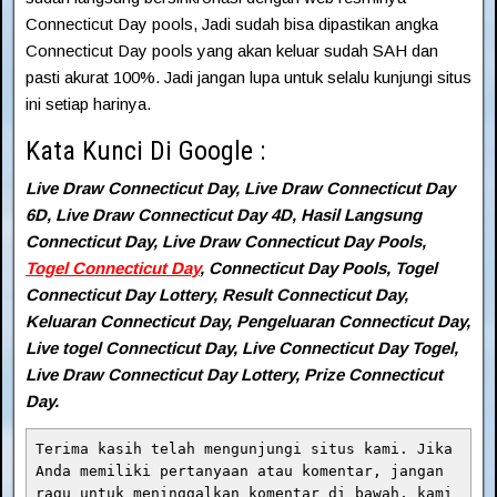
Connecticut Day pools, Jadi sudah bisa dipastikan angka
Connecticut Day pools yang akan keluar sudah SAH dan
pasti akurat 100%. Jadi jangan lupa untuk selalu kunjungi situs
ini setiap harinya.
Kata Kunci Di Google :
Live Draw Connecticut Day, Live Draw Connecticut Day
6D, Live Draw Connecticut Day 4D, Hasil Langsung
Connecticut Day, Live Draw Connecticut Day Pools,
Togel Connecticut Day
, Connecticut Day Pools, Togel
Connecticut Day Lottery, Result Connecticut Day,
Keluaran Connecticut Day, Pengeluaran Connecticut Day,
Live togel Connecticut Day, Live Connecticut Day Togel,
Live Draw Connecticut Day Lottery, Prize Connecticut
Day.
Terima kasih telah mengunjungi situs kami. Jika 
Anda memiliki pertanyaan atau komentar, jangan 
ragu untuk meninggalkan komentar di bawah, kami 