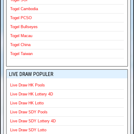
Togel Cambodia
Togel PCSO
Togel Bullseyes
Togel Macau
Togel China
Togel Taiwan
LIVE DRAW POPULER
Live Draw HK Pools
Live Draw HK Lottery 4D
Live Draw HK Lotto
Live Draw SDY Pools
Live Draw SDY Lottery 4D
Live Draw SDY Lotto