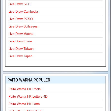
Live Draw SGP
Live Draw Cambodia
Live Draw PCSO
Live Draw Bullseyes
Live Draw Macau
Live Draw China
Live Draw Taiwan
Live Draw Japan
PAITO WARNA POPULER
Paito Warna HK Pools
Paito Warna HK Lottery 4D
Paito Warna HK Lotto