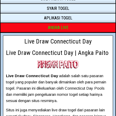
SYAIR TOGEL
APLIKASI TOGEL
ANGKA LIVE
Live Draw Connecticut Day
Live Draw Connecticut Day | Angka Paito
Live Draw Connecticut Day
adalah salah satu pasaran
togel yang populer dan banyak dimainkan oleh para pemain
togel. Pasaran ini dikeluarkan oleh Connecticut Day Pools
dan memiliki jam pengeluaran nomor togel setiap harinya
sesuai dengan situs resminya.
Situs ini juga menyediakan live draw togel dari pasaran lain