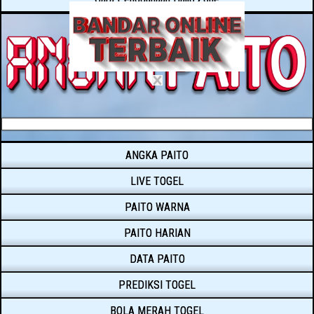
ANGKA PAITO
LIVE TOGEL
PAITO WARNA
PAITO HARIAN
DATA PAITO
PREDIKSI TOGEL
BOLA MERAH TOGEL