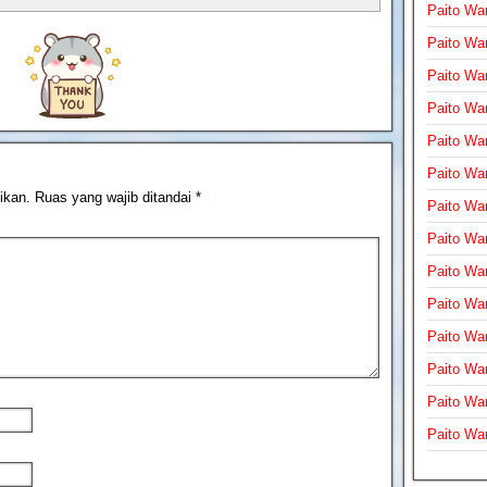
Paito Wa
Paito Wa
Paito Wa
Paito Wa
Paito Wa
Paito Wa
ikan.
Ruas yang wajib ditandai
*
Paito Wa
Paito Wa
Paito W
Paito Wa
Paito Wa
Paito Wa
Paito Wa
Paito Wa