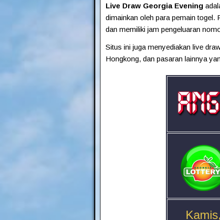
Live Draw Georgia Evening
adal
dimainkan oleh para pemain togel. 
dan memiliki jam pengeluaran nomor
Situs ini juga menyediakan live draw
Hongkong, dan pasaran lainnya yang 