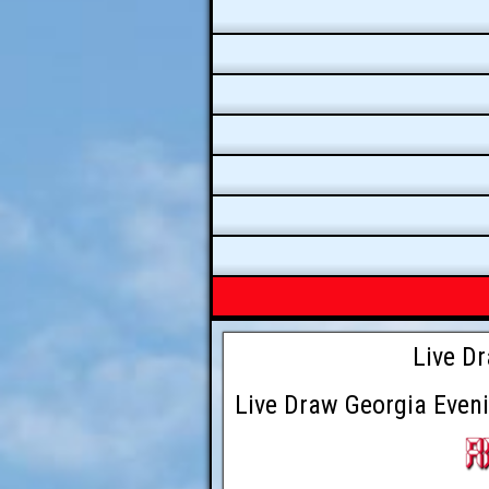
Live D
Live Draw Georgia Eveni