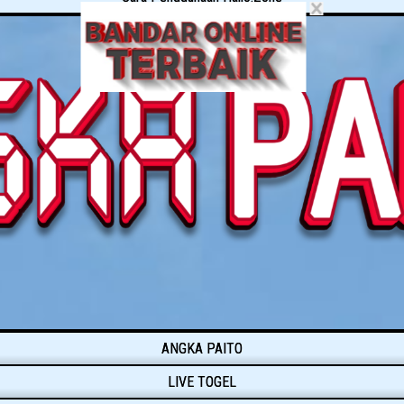
ANGKA PAITO
LIVE TOGEL