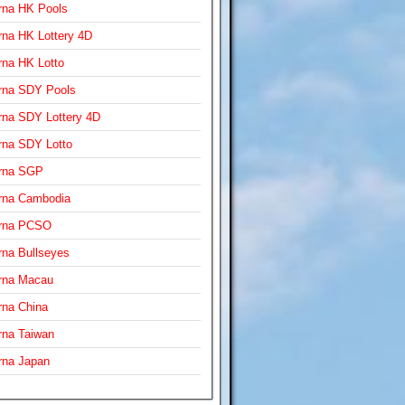
rna HK Pools
rna HK Lottery 4D
rna HK Lotto
rna SDY Pools
rna SDY Lottery 4D
rna SDY Lotto
rna SGP
rna Cambodia
arna PCSO
rna Bullseyes
rna Macau
rna China
rna Taiwan
rna Japan