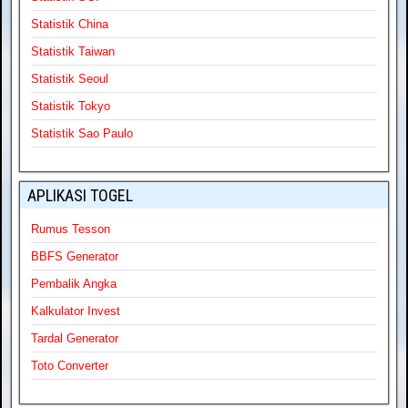
Statistik China
Statistik Taiwan
Statistik Seoul
Statistik Tokyo
Statistik Sao Paulo
APLIKASI TOGEL
Rumus Tesson
BBFS Generator
Pembalik Angka
Kalkulator Invest
Tardal Generator
Toto Converter