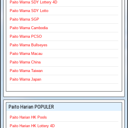
Paito Warna SDY Lottery 4D
Paito Warna SDY Lotto
Paito Warna SGP
Paito Warna Cambodia
Paito Warna PCSO
Paito Warna Bullseyes
Paito Warna Macau
Paito Warna China
Paito Warna Taiwan
Paito Warna Japan
Paito Harian POPULER
Paito Harian HK Pools
Paito Harian HK Lottery 4D