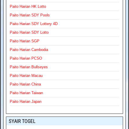
Paito Harian HK Lotto
Paito Harian SDY Pools
Paito Harian SDY Lottery 4D
Paito Harian SDY Lotto
Paito Harian SGP
Paito Harian Cambodia
Paito Harian PCSO
Paito Harian Bullseyes
Paito Harian Macau
Paito Harian China
Paito Harian Taiwan
Paito Harian Japan
SYAIR TOGEL