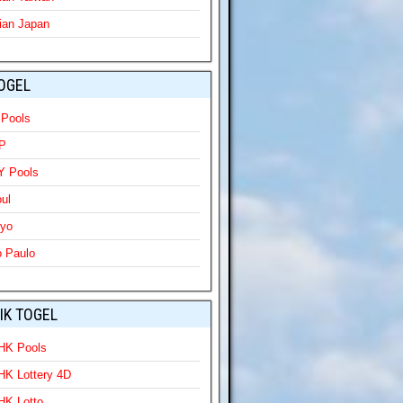
ian Japan
TOGEL
 Pools
GP
Y Pools
ul
kyo
o Paulo
IK TOGEL
 HK Pools
 HK Lottery 4D
 HK Lotto