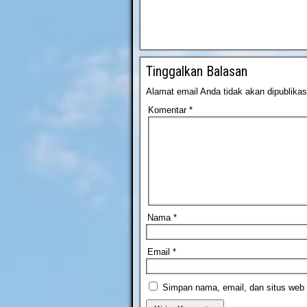
Tinggalkan Balasan
Alamat email Anda tidak akan dipublikas
Komentar
*
Nama
*
Email
*
Simpan nama, email, dan situs web 