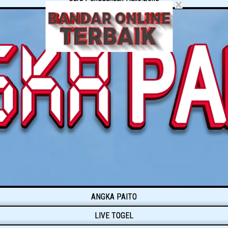
ANGKA PAITO
LIVE TOGEL