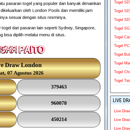
Togel SD
atu pasaran togel yang populer dan banyak dimainkan
i dikeluarkan oleh London Pools dan memiliki jam
Togel SD
inya sesuai dengan situs resminya.
Togel SD
 togel dari pasaran lain seperti Sydney, Singapore,
Togel S
bisa dipilih melalui menu di situs.
Togel Ca
Togel P
Togel Bu
Togel Ma
Togel Ch
Togel Ta
LIVE D
Live Dra
Live Dra
Live Dra