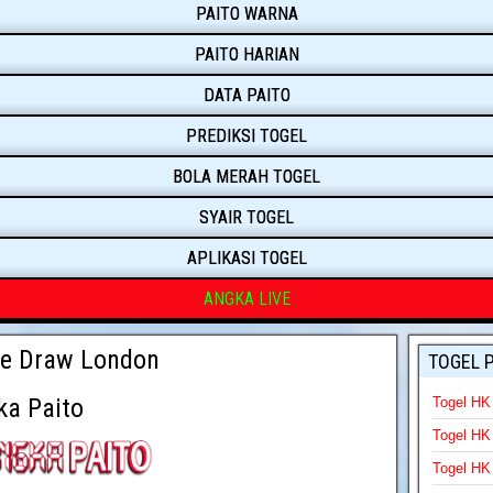
PAITO WARNA
PAITO HARIAN
DATA PAITO
PREDIKSI TOGEL
BOLA MERAH TOGEL
SYAIR TOGEL
APLIKASI TOGEL
ANGKA LIVE
ve Draw London
TOGEL 
ka Paito
Togel HK
Togel HK
Togel HK