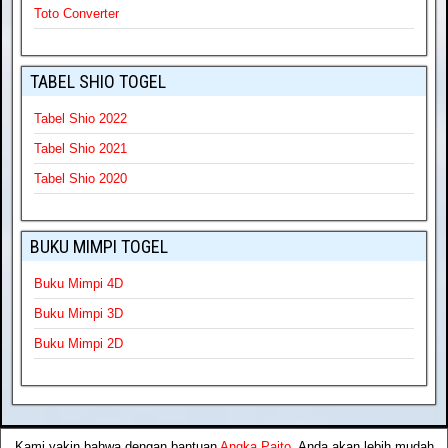
Toto Converter
TABEL SHIO TOGEL
Tabel Shio 2022
Tabel Shio 2021
Tabel Shio 2020
BUKU MIMPI TOGEL
Buku Mimpi 4D
Buku Mimpi 3D
Buku Mimpi 2D
Kami yakin bahwa dengan bantuan
Angka Paito
, Anda akan lebih mudah