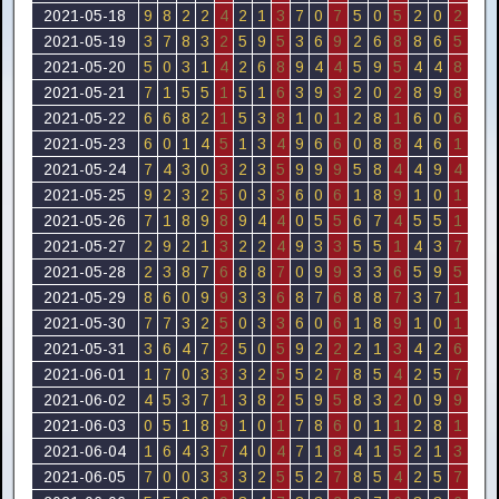
2021-05-18
9
8
2
2
4
2
1
3
7
0
7
5
0
5
2
0
2
2021-05-19
3
7
8
3
2
5
9
5
3
6
9
2
6
8
8
6
5
2021-05-20
5
0
3
1
4
2
6
8
9
4
4
5
9
5
4
4
8
2021-05-21
7
1
5
5
1
5
1
6
3
9
3
2
0
2
8
9
8
2021-05-22
6
6
8
2
1
5
3
8
1
0
1
2
8
1
6
0
6
2021-05-23
6
0
1
4
5
1
3
4
9
6
6
0
8
8
4
6
1
2021-05-24
7
4
3
0
3
2
3
5
9
9
9
5
8
4
4
9
4
2021-05-25
9
2
3
2
5
0
3
3
6
0
6
1
8
9
1
0
1
2021-05-26
7
1
8
9
8
9
4
4
0
5
5
6
7
4
5
5
1
2021-05-27
2
9
2
1
3
2
2
4
9
3
3
5
5
1
4
3
7
2021-05-28
2
3
8
7
6
8
8
7
0
9
9
3
3
6
5
9
5
2021-05-29
8
6
0
9
9
3
3
6
8
7
6
8
8
7
3
7
1
2021-05-30
7
7
3
2
5
0
3
3
6
0
6
1
8
9
1
0
1
2021-05-31
3
6
4
7
2
5
0
5
9
2
2
2
1
3
4
2
6
2021-06-01
1
7
0
3
3
3
2
5
5
2
7
8
5
4
2
5
7
2021-06-02
4
5
3
7
1
3
8
2
5
9
5
8
3
2
0
9
9
2021-06-03
0
5
1
8
9
1
0
1
7
8
6
0
1
1
2
8
1
2021-06-04
1
6
4
3
7
4
0
4
7
1
8
4
1
5
2
1
3
2021-06-05
7
0
0
3
3
3
2
5
5
2
7
8
5
4
2
5
7