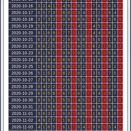
2020-10-16
3
3
4
1
5
4
9
4
5
6
2
7
6
4
0
6
6
2020-10-17
0
5
7
3
1
8
0
8
3
4
7
3
1
4
8
4
3
2020-10-18
3
7
3
3
6
0
9
9
8
6
5
1
6
7
3
6
9
2020-10-19
5
5
7
1
8
7
2
9
4
3
7
4
5
9
9
3
3
2020-10-20
9
1
6
9
6
7
7
5
1
2
3
4
4
8
6
2
8
2020-10-21
6
3
2
8
1
2
9
2
6
8
5
5
6
2
1
8
9
2020-10-22
9
6
2
5
7
3
5
8
8
5
4
8
2
1
0
3
3
2020-10-23
9
1
9
1
1
9
9
9
0
6
6
6
6
3
5
6
2
2020-10-24
8
2
9
4
4
8
9
8
3
1
4
3
6
9
8
1
9
2020-10-25
1
9
6
0
6
6
8
5
3
2
5
9
3
3
8
2
1
2020-10-26
5
1
5
3
8
8
2
1
0
2
2
3
5
8
7
5
3
2020-10-27
2
9
9
8
8
9
6
6
5
0
5
6
9
6
0
0
0
2020-10-28
0
4
2
2
4
2
1
3
7
0
7
5
0
5
2
0
2
2020-10-29
6
0
5
8
4
6
7
4
0
7
7
9
4
4
5
7
3
2020-10-30
9
9
5
1
6
5
5
1
4
5
9
2
2
4
9
5
5
2020-10-31
2
3
9
8
8
9
6
6
5
0
5
6
9
6
0
0
0
2020-11-01
3
6
3
2
5
0
3
3
6
0
6
1
8
9
1
0
1
2020-11-02
4
9
2
7
9
1
9
1
6
1
7
0
6
6
1
1
2
2020-11-03
4
1
6
5
2
6
1
7
0
4
4
9
0
9
5
4
9