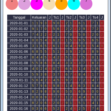
1
2
3
4
5
6
7
Tanggal
Keluaran
J
Ts1
J
Ts2
J
Ts3
J
Ts4
J
2020-01-01
1
1
9
3
3
9
0
9
2
1
3
6
1
7
7
1
8
2020-01-02
9
1
7
0
7
5
6
2
2
2
4
2
9
2
7
2
9
2020-01-03
7
4
2
2
4
2
1
3
7
0
7
5
0
5
2
0
2
2020-01-04
0
0
5
4
9
6
2
8
1
5
6
9
5
5
6
5
2
2020-01-05
3
1
6
5
2
6
1
7
0
4
4
9
0
9
5
4
9
2020-01-06
6
8
5
5
1
5
1
6
3
9
3
2
0
2
8
9
8
2020-01-07
8
4
4
5
9
4
2
6
5
1
6
7
5
3
0
1
1
2020-01-08
5
5
8
6
5
8
4
3
3
3
6
3
7
1
8
3
2
2020-01-09
4
0
2
4
6
0
7
7
6
6
3
1
4
5
1
6
7
2020-01-10
5
9
3
8
2
3
7
1
6
7
4
8
4
3
1
7
8
2020-01-11
5
6
4
2
6
4
5
9
9
7
7
7
2
9
4
7
2
2020-01-12
5
7
9
6
6
9
8
8
1
4
5
6
3
9
6
4
1
2020-01-13
8
2
9
8
8
9
6
6
5
0
5
6
9
6
0
0
0
2020-01-14
0
0
6
9
6
7
7
5
1
2
3
4
4
8
6
2
8
2020-01-15
8
2
0
6
6
2
0
2
9
1
1
5
1
6
4
1
5
2020-01-16
0
3
6
6
3
5
2
7
2
4
6
2
5
7
7
4
2