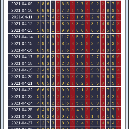
2021-04-09
2
8
6
1
7
6
5
2
2
7
9
9
2
2
7
7
5
2021-04-10
0
8
8
0
8
7
3
1
4
9
4
4
8
3
9
9
9
2021-04-11
1
5
7
4
2
5
7
3
1
6
7
2
4
6
6
6
3
2021-04-12
2
7
7
3
1
8
0
8
3
4
7
3
1
4
8
4
3
2021-04-13
5
8
9
1
1
9
9
9
0
6
6
6
6
3
5
6
2
2021-04-14
1
9
0
8
8
1
7
8
5
7
3
0
4
4
0
7
7
2021-04-15
4
9
7
5
3
8
5
4
3
5
8
3
2
5
5
3
8
2021-04-16
8
9
8
1
9
7
6
4
4
4
8
4
9
4
9
4
4
2021-04-17
5
8
6
2
8
5
4
9
1
9
1
2
7
9
6
9
6
2021-04-18
7
8
3
0
3
2
3
5
9
9
9
5
8
4
4
9
4
2021-04-19
3
4
5
2
7
6
6
3
0
3
3
9
9
9
8
5
4
2021-04-20
5
6
5
2
7
6
6
3
0
3
3
9
9
9
8
5
4
2021-04-21
0
8
5
3
8
8
2
1
0
2
2
3
5
8
7
5
3
2021-04-22
6
6
9
3
3
9
0
9
2
1
3
6
1
7
7
1
8
2021-04-23
5
1
4
7
2
5
0
5
9
2
2
2
1
3
4
2
6
2021-04-24
4
8
0
2
2
1
6
7
5
3
8
0
9
9
3
5
8
2021-04-25
6
4
9
2
2
9
5
5
4
7
2
6
2
8
9
7
7
2021-04-26
1
0
2
4
6
0
7
7
6
6
3
1
4
5
1
6
7
2021-04-27
9
2
7
3
1
8
0
8
3
4
7
3
1
4
8
4
3