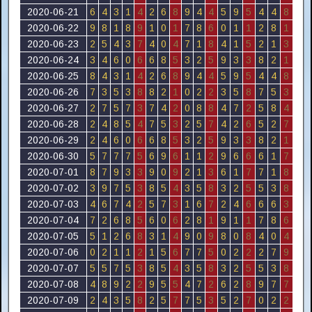
2020-06-21
6
4
3
1
4
2
6
8
9
4
4
5
9
5
4
4
8
2020-06-22
9
8
1
8
9
1
0
1
7
8
6
0
1
1
2
8
1
2020-06-23
2
5
4
3
7
4
0
4
7
1
8
4
1
5
2
1
3
2020-06-24
3
4
6
0
6
6
8
5
3
2
5
9
3
3
8
2
1
2020-06-25
8
4
3
1
4
2
6
8
9
4
4
5
9
5
4
4
8
2020-06-26
7
3
5
3
8
8
2
1
0
2
2
3
5
8
7
5
3
2020-06-27
2
7
5
7
3
7
4
2
0
8
8
4
7
2
5
8
4
2020-06-28
2
4
8
5
4
7
5
3
2
5
7
4
2
6
5
2
7
2020-06-29
2
4
6
0
6
6
8
5
3
2
5
9
3
3
8
2
1
2020-06-30
5
7
7
7
5
6
9
6
1
1
2
9
6
6
6
1
7
2020-07-01
8
7
9
3
3
9
0
9
2
1
3
6
1
7
7
1
8
2020-07-02
3
9
7
5
3
8
5
4
3
5
8
3
2
5
5
3
8
2020-07-03
4
6
7
4
2
5
7
3
1
6
7
2
4
6
6
6
3
2020-07-04
7
2
6
8
5
6
0
6
2
8
1
9
1
1
7
8
6
2020-07-05
5
1
2
6
8
3
1
4
9
0
9
8
0
8
4
0
4
2020-07-06
0
2
1
1
2
1
5
6
7
7
5
0
2
2
2
7
9
2020-07-07
5
5
7
5
3
8
5
4
3
5
8
3
2
5
5
3
8
2020-07-08
4
8
9
2
2
9
5
5
4
7
2
6
2
8
9
7
7
2020-07-09
2
4
3
5
8
2
5
7
7
5
3
5
2
7
0
2
2