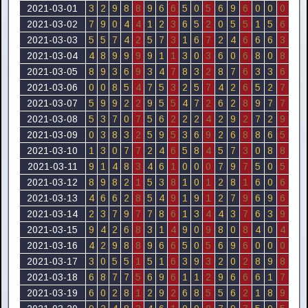
2021-03-01
3
2
9
8
8
9
6
6
5
0
5
6
9
6
0
0
0
2021-03-02
7
9
0
4
4
1
2
3
6
5
2
0
5
5
1
5
6
2021-03-03
5
5
7
4
2
5
7
3
1
6
7
2
4
6
6
6
3
2021-03-04
4
8
9
9
9
9
1
1
3
0
3
6
0
6
8
0
8
2021-03-05
8
9
3
6
9
3
4
7
8
3
2
8
7
6
3
3
6
2021-03-06
0
0
8
5
4
7
5
3
2
5
7
4
2
6
5
2
7
2021-03-07
5
9
9
2
2
9
5
5
4
7
2
6
2
8
9
7
7
2021-03-08
5
3
7
0
7
5
6
2
2
2
4
2
9
2
7
2
9
2021-03-09
0
3
8
3
2
5
9
5
3
6
9
2
6
8
8
6
5
2021-03-10
1
3
0
7
7
2
4
6
5
8
4
5
7
3
0
8
8
2021-03-11
9
1
4
8
3
4
6
1
0
0
0
7
9
7
5
0
5
2021-03-12
8
9
8
2
1
5
3
8
1
0
1
2
8
1
6
0
6
2021-03-13
4
6
6
2
8
5
4
9
1
9
1
2
7
9
6
9
6
2021-03-14
2
3
7
9
7
7
8
6
1
3
4
4
3
7
6
3
9
2021-03-15
9
4
2
6
8
3
1
4
9
0
9
8
0
8
4
0
4
2021-03-16
4
2
9
8
8
9
6
6
5
0
5
6
9
6
0
0
0
2021-03-17
3
0
5
5
1
5
1
6
3
9
3
2
0
2
8
9
8
2021-03-18
6
8
7
7
5
6
9
6
1
1
2
9
6
6
6
1
7
2021-03-19
6
0
2
8
1
2
9
2
6
8
5
5
6
2
1
8
9