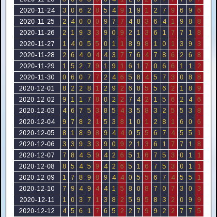
2020-11-24
3
0
6
2
8
5
4
9
1
9
1
2
7
9
6
9
6
2020-11-25
2
4
0
0
0
9
7
7
4
8
3
6
4
1
9
8
8
2020-11-26
2
1
9
3
3
9
0
9
2
1
3
6
1
7
7
1
8
2020-11-27
1
4
0
5
5
0
1
1
8
9
8
1
0
1
3
9
3
2020-11-28
2
6
4
0
4
4
3
7
7
6
4
7
8
6
2
6
8
2020-11-29
1
5
2
7
9
1
9
1
6
1
7
0
6
6
1
1
2
2020-11-30
0
6
0
7
7
2
4
6
5
8
4
5
7
3
0
8
8
2020-12-01
8
2
2
8
1
2
9
2
6
8
5
5
6
2
1
8
9
2020-12-02
9
1
1
7
8
0
2
2
7
4
2
1
5
6
2
4
6
2020-12-03
4
6
7
5
3
8
5
4
3
5
8
3
2
5
5
3
8
2020-12-04
9
7
8
2
1
5
3
8
1
0
1
2
8
1
6
0
6
2020-12-05
8
1
8
9
8
9
4
4
0
5
5
6
7
4
5
5
1
2020-12-06
3
3
9
3
3
9
0
9
2
1
3
6
1
7
7
1
8
2020-12-07
7
8
4
5
9
4
2
6
5
1
6
7
5
3
0
1
1
2020-12-08
8
5
4
5
9
4
2
6
5
1
6
7
5
3
0
1
1
2020-12-09
1
7
8
9
8
9
4
4
0
5
5
6
7
4
5
5
1
2020-12-10
7
9
4
9
4
4
1
5
8
0
8
7
0
7
3
0
3
2020-12-11
1
0
3
7
1
3
8
2
5
9
5
8
3
2
0
9
9
2020-12-12
4
5
6
1
7
6
5
2
2
7
9
9
2
2
7
7
5