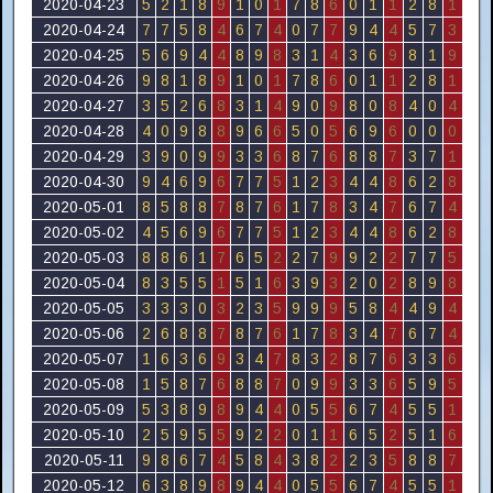
2020-04-23
5
2
1
8
9
1
0
1
7
8
6
0
1
1
2
8
1
2020-04-24
7
7
5
8
4
6
7
4
0
7
7
9
4
4
5
7
3
2020-04-25
5
6
9
4
4
8
9
8
3
1
4
3
6
9
8
1
9
2020-04-26
9
8
1
8
9
1
0
1
7
8
6
0
1
1
2
8
1
2020-04-27
3
5
2
6
8
3
1
4
9
0
9
8
0
8
4
0
4
2020-04-28
4
0
9
8
8
9
6
6
5
0
5
6
9
6
0
0
0
2020-04-29
3
9
0
9
9
3
3
6
8
7
6
8
8
7
3
7
1
2020-04-30
9
4
6
9
6
7
7
5
1
2
3
4
4
8
6
2
8
2020-05-01
8
5
8
8
7
8
7
6
1
7
8
3
4
7
6
7
4
2020-05-02
4
5
6
9
6
7
7
5
1
2
3
4
4
8
6
2
8
2020-05-03
8
8
6
1
7
6
5
2
2
7
9
9
2
2
7
7
5
2020-05-04
8
3
5
5
1
5
1
6
3
9
3
2
0
2
8
9
8
2020-05-05
3
3
3
0
3
2
3
5
9
9
9
5
8
4
4
9
4
2020-05-06
2
6
8
8
7
8
7
6
1
7
8
3
4
7
6
7
4
2020-05-07
1
6
3
6
9
3
4
7
8
3
2
8
7
6
3
3
6
2020-05-08
1
5
8
7
6
8
8
7
0
9
9
3
3
6
5
9
5
2020-05-09
5
3
8
9
8
9
4
4
0
5
5
6
7
4
5
5
1
2020-05-10
2
5
9
5
5
9
2
2
0
1
1
6
5
2
5
1
6
2020-05-11
9
8
6
7
4
5
8
4
3
8
2
2
3
5
8
8
7
2020-05-12
6
3
8
9
8
9
4
4
0
5
5
6
7
4
5
5
1