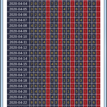
2020-04-04
2
0
7
2
9
7
1
8
2
0
2
4
0
4
7
0
7
2020-04-05
3
9
9
2
2
9
5
5
4
7
2
6
2
8
9
7
7
2020-04-06
7
2
6
7
4
5
8
4
3
8
2
2
3
5
8
8
7
2020-04-07
7
9
6
9
6
7
7
5
1
2
3
4
4
8
6
2
8
2020-04-08
4
2
2
8
1
2
9
2
6
8
5
5
6
2
1
8
9
2020-04-09
3
8
8
2
1
5
3
8
1
0
1
2
8
1
6
0
6
2020-04-10
7
9
9
3
3
9
0
9
2
1
3
6
1
7
7
1
8
2020-04-11
7
0
1
4
5
1
3
4
9
6
6
0
8
8
4
6
1
2020-04-12
2
9
2
0
2
0
6
6
7
2
9
1
9
1
2
2
4
2020-04-13
6
1
8
7
6
8
8
7
0
9
9
3
3
6
5
9
5
2020-04-14
0
5
7
6
4
8
1
9
4
0
4
3
0
3
9
0
9
2020-04-15
7
2
4
1
5
4
9
4
5
6
2
7
6
4
0
6
6
2020-04-16
2
2
6
1
7
6
5
2
2
7
9
9
2
2
7
7
5
2020-04-17
9
9
7
6
4
8
1
9
4
0
4
3
0
3
9
0
9
2020-04-18
9
0
7
9
7
7
8
6
1
3
4
4
3
7
6
3
9
2020-04-19
2
6
1
4
5
1
3
4
9
6
6
0
8
8
4
6
1
2020-04-20
1
4
0
6
6
2
0
2
9
1
1
5
1
6
4
1
5
2020-04-21
5
6
4
0
4
4
3
7
7
6
4
7
8
6
2
6
8
2020-04-22
8
8
9
0
9
9
3
3
2
6
8
6
8
5
7
6
4