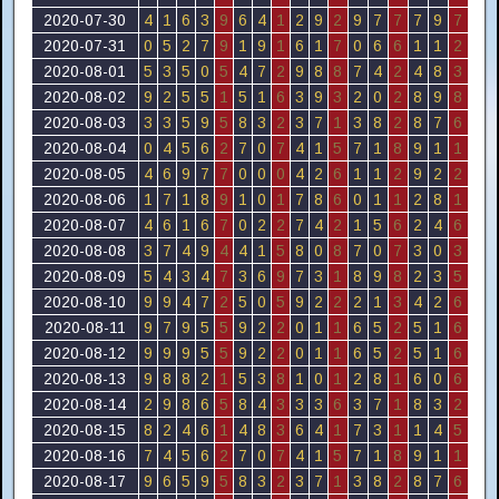
2020-07-30
4
1
6
3
9
6
4
1
2
9
2
9
7
7
7
9
7
2020-07-31
0
5
2
7
9
1
9
1
6
1
7
0
6
6
1
1
2
2020-08-01
5
3
5
0
5
4
7
2
9
8
8
7
4
2
4
8
3
2020-08-02
9
2
5
5
1
5
1
6
3
9
3
2
0
2
8
9
8
2020-08-03
3
3
5
9
5
8
3
2
3
7
1
3
8
2
8
7
6
2020-08-04
0
4
5
6
2
7
0
7
4
1
5
7
1
8
9
1
1
2020-08-05
4
6
9
7
7
0
0
0
4
2
6
1
1
2
9
2
2
2020-08-06
1
7
1
8
9
1
0
1
7
8
6
0
1
1
2
8
1
2020-08-07
4
6
1
6
7
0
2
2
7
4
2
1
5
6
2
4
6
2020-08-08
3
7
4
9
4
4
1
5
8
0
8
7
0
7
3
0
3
2020-08-09
5
4
3
4
7
3
6
9
7
3
1
8
9
8
2
3
5
2020-08-10
9
9
4
7
2
5
0
5
9
2
2
2
1
3
4
2
6
2020-08-11
9
7
9
5
5
9
2
2
0
1
1
6
5
2
5
1
6
2020-08-12
9
9
9
5
5
9
2
2
0
1
1
6
5
2
5
1
6
2020-08-13
9
8
8
2
1
5
3
8
1
0
1
2
8
1
6
0
6
2020-08-14
2
9
8
6
5
8
4
3
3
3
6
3
7
1
8
3
2
2020-08-15
8
2
4
6
1
4
8
3
6
4
1
7
3
1
1
4
5
2020-08-16
7
4
5
6
2
7
0
7
4
1
5
7
1
8
9
1
1
2020-08-17
9
6
5
9
5
8
3
2
3
7
1
3
8
2
8
7
6