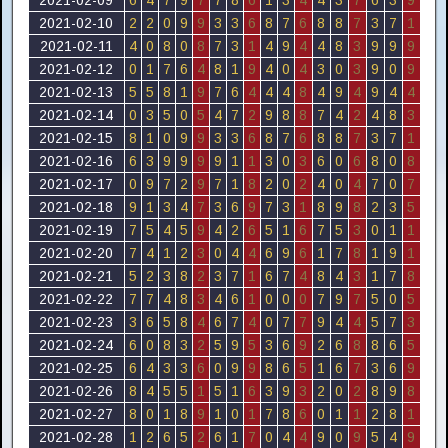
2021-02-09
6
4
7
9
7
7
8
6
1
3
4
4
3
7
6
3
9
2021-02-10
2
2
0
9
9
3
3
6
8
7
6
8
8
7
3
7
1
2021-02-11
4
0
8
0
8
7
3
1
4
9
4
4
8
3
9
9
9
2021-02-12
0
1
7
6
4
8
1
9
4
0
4
3
0
3
9
0
9
2021-02-13
5
5
8
1
9
7
6
4
4
4
8
4
9
4
9
4
4
2021-02-14
0
3
5
0
5
4
7
2
9
8
8
7
4
2
4
8
3
2021-02-15
8
1
0
9
9
3
3
6
8
7
6
8
8
7
3
7
1
2021-02-16
6
3
9
9
9
9
1
1
3
0
3
6
0
6
8
0
8
2021-02-17
0
9
7
2
9
7
1
8
2
0
2
4
0
4
7
0
7
2021-02-18
9
1
3
4
7
3
6
9
7
3
1
8
9
8
2
3
5
2021-02-19
7
5
4
5
9
4
2
6
5
1
6
7
5
3
0
1
1
2021-02-20
7
4
1
2
3
0
4
4
6
9
6
1
7
8
1
9
1
2021-02-21
5
2
3
8
2
3
7
1
6
7
4
8
4
3
1
7
8
2021-02-22
7
7
4
8
3
4
6
1
0
0
0
7
9
7
5
0
5
2021-02-23
3
6
5
8
4
6
7
4
0
7
7
9
4
4
5
7
3
2021-02-24
6
0
8
3
2
5
9
5
3
6
9
2
6
8
8
6
5
2021-02-25
6
4
3
3
6
0
9
9
8
6
5
1
6
7
3
6
9
2021-02-26
8
4
5
5
1
5
1
6
3
9
3
2
0
2
8
9
8
2021-02-27
8
0
1
8
9
1
0
1
7
8
6
0
1
1
2
8
1
2021-02-28
1
2
6
5
2
6
1
7
0
4
4
9
0
9
5
4
9