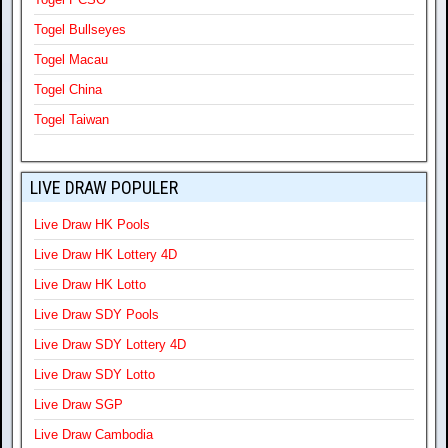
Togel Bullseyes
Togel Macau
Togel China
Togel Taiwan
LIVE DRAW POPULER
Live Draw HK Pools
Live Draw HK Lottery 4D
Live Draw HK Lotto
Live Draw SDY Pools
Live Draw SDY Lottery 4D
Live Draw SDY Lotto
Live Draw SGP
Live Draw Cambodia