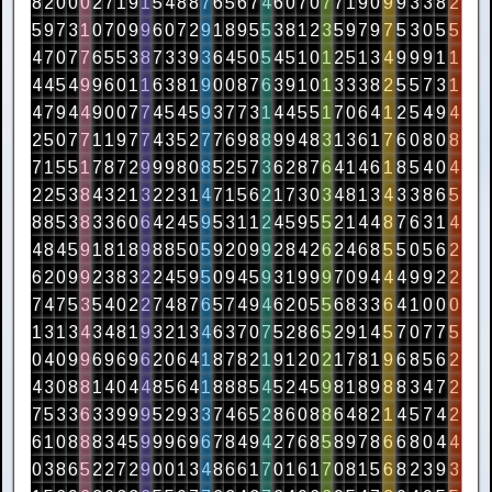
8
2
0
0
0
2
7
1
9
1
5
4
8
8
7
6
5
6
7
4
6
0
7
0
7
7
1
9
0
9
9
3
3
8
2
5
9
7
3
1
0
7
0
9
9
6
0
7
2
9
1
8
9
5
5
3
8
1
2
3
5
9
7
9
7
5
3
0
5
5
4
7
0
7
7
6
5
5
3
8
7
3
3
9
3
6
4
5
0
5
4
5
1
0
1
2
5
1
3
4
9
9
9
1
1
4
4
5
4
9
9
6
0
1
1
6
3
8
1
9
0
0
8
7
6
3
9
1
0
1
3
3
3
8
2
5
5
7
3
1
4
7
9
4
4
9
0
0
7
7
4
5
4
5
9
3
7
7
3
1
4
4
5
5
1
7
0
6
4
1
2
5
4
9
4
2
5
0
7
7
1
1
9
7
7
4
3
5
2
7
7
6
9
8
8
9
9
4
8
3
1
3
6
1
7
6
0
8
0
8
7
1
5
5
1
7
8
7
2
9
9
9
8
0
8
5
2
5
7
3
6
2
8
7
6
4
1
4
6
1
8
5
4
0
4
2
2
5
3
8
4
3
2
1
3
2
2
3
1
4
7
1
5
6
2
1
7
3
0
3
4
8
1
3
4
3
3
8
6
5
8
8
5
3
8
3
3
6
0
6
4
2
4
5
9
5
3
1
1
2
4
5
9
5
5
2
1
4
4
8
7
6
3
1
4
4
8
4
5
9
1
8
1
8
9
8
8
5
0
5
9
2
0
9
9
2
8
4
2
6
2
4
6
8
5
5
0
5
6
2
6
2
0
9
9
2
3
8
3
2
2
4
5
9
5
0
9
4
5
9
3
1
9
9
9
7
0
9
4
4
4
9
9
2
2
7
4
7
5
3
5
4
0
2
2
7
4
8
7
6
5
7
4
9
4
6
2
0
5
5
6
8
3
3
6
4
1
0
0
0
1
3
1
3
4
3
4
8
1
9
3
2
1
3
4
6
3
7
0
7
5
2
8
6
5
2
9
1
4
5
7
0
7
7
5
0
4
0
9
9
6
9
6
9
6
2
0
6
4
1
8
7
8
2
1
9
1
2
0
2
1
7
8
1
9
6
8
5
6
2
4
3
0
8
8
1
4
0
4
4
8
5
6
4
1
8
8
8
5
4
5
2
4
5
9
8
1
8
9
8
8
3
4
7
2
7
5
3
3
6
3
3
9
9
9
5
2
9
3
3
7
4
6
5
2
8
6
0
8
8
6
4
8
2
1
4
5
7
4
2
6
1
0
8
8
8
3
4
5
9
9
9
6
9
6
7
8
4
9
4
2
7
6
8
5
8
9
7
8
6
6
8
0
4
4
0
3
8
6
5
2
2
7
2
9
0
0
1
3
4
8
6
6
1
7
0
1
6
1
7
0
8
1
5
6
8
2
3
9
3