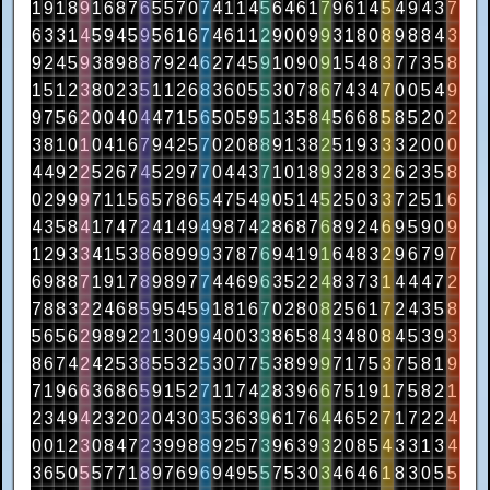
1
9
1
8
9
1
6
8
7
6
5
5
7
0
7
4
1
1
4
5
6
4
6
1
7
9
6
1
4
5
4
9
4
3
7
6
3
3
1
4
5
9
4
5
9
5
6
1
6
7
4
6
1
1
2
9
0
0
9
9
3
1
8
0
8
9
8
8
4
3
9
2
4
5
9
3
8
9
8
8
7
9
2
4
6
2
7
4
5
9
1
0
9
0
9
1
5
4
8
3
7
7
3
5
8
1
5
1
2
3
8
0
2
3
5
1
1
2
6
8
3
6
0
5
5
3
0
7
8
6
7
4
3
4
7
0
0
5
4
9
9
7
5
6
2
0
0
4
0
4
4
7
1
5
6
5
0
5
9
5
1
3
5
8
4
5
6
6
8
5
8
5
2
0
2
3
8
1
0
1
0
4
1
6
7
9
4
2
5
7
0
2
0
8
8
9
1
3
8
2
5
1
9
3
3
3
2
0
0
0
4
4
9
2
2
5
2
6
7
4
5
2
9
7
7
0
4
4
3
7
1
0
1
8
9
3
2
8
3
2
6
2
3
5
8
0
2
9
9
9
7
1
1
5
6
5
7
8
6
5
4
7
5
4
9
0
5
1
4
5
2
5
0
3
3
7
2
5
1
6
4
3
5
8
4
1
7
4
7
2
4
1
4
9
4
9
8
7
4
2
8
6
8
7
6
8
9
2
4
6
9
5
9
0
9
1
2
9
3
3
4
1
5
3
8
6
8
9
9
9
3
7
8
7
6
9
4
1
9
1
6
4
8
3
2
9
6
7
9
7
6
9
8
8
7
1
9
1
7
8
9
8
9
7
7
4
4
6
9
6
3
5
2
2
4
8
3
7
3
1
4
4
4
7
2
7
8
8
3
2
2
4
6
8
5
9
5
4
5
9
1
8
1
6
7
0
2
8
0
8
2
5
6
1
7
2
4
3
5
8
5
6
5
6
2
9
8
9
2
2
1
3
0
9
9
4
0
0
3
3
8
6
5
8
4
3
4
8
0
8
4
5
3
9
3
8
6
7
4
2
4
2
5
3
8
5
5
3
2
5
3
0
7
7
5
3
8
9
9
9
7
1
7
5
3
7
5
8
1
9
7
1
9
6
6
3
6
8
6
5
9
1
5
2
7
1
1
7
4
2
8
3
9
6
6
7
5
1
9
1
7
5
8
2
1
2
3
4
9
4
2
3
2
0
2
0
4
3
0
3
5
3
6
3
9
6
1
7
6
4
4
6
5
2
7
1
7
2
2
4
0
0
1
2
3
0
8
4
7
2
3
9
9
8
8
9
2
5
7
3
9
6
3
9
3
2
0
8
5
4
3
3
1
3
4
3
6
5
0
5
5
7
7
1
8
9
7
6
9
6
9
4
9
5
5
7
5
3
0
3
4
6
4
6
1
8
3
0
5
5