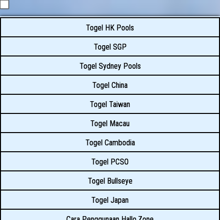
Togel HK Pools
Togel SGP
Togel Sydney Pools
Togel China
Togel Taiwan
Togel Macau
Togel Cambodia
Togel PCSO
Togel Bullseye
Togel Japan
Cara Penggunaan Hallo.Zone