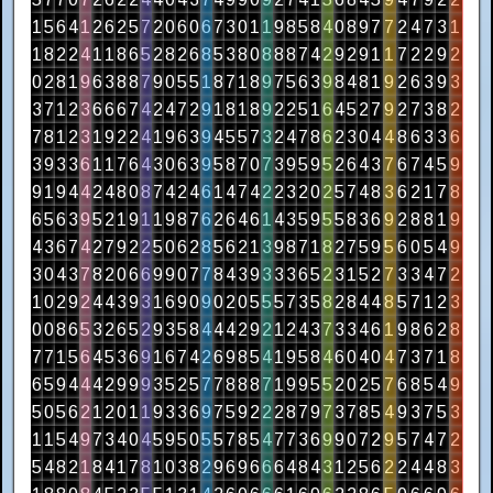
1
5
6
4
1
2
6
2
5
7
2
0
6
0
6
7
3
0
1
1
9
8
5
8
4
0
8
9
7
7
2
4
7
3
1
1
8
2
2
4
1
1
8
6
5
2
8
2
6
8
5
3
8
0
8
8
8
7
4
2
9
2
9
1
1
7
2
2
9
2
0
2
8
1
9
6
3
8
8
7
9
0
5
5
1
8
7
1
8
9
7
5
6
3
9
8
4
8
1
9
2
6
3
9
3
3
7
1
2
3
6
6
6
7
4
2
4
7
2
9
1
8
1
8
9
2
2
5
1
6
4
5
2
7
9
2
7
3
8
2
7
8
1
2
3
1
9
2
2
4
1
9
6
3
9
4
5
5
7
3
2
4
7
8
6
2
3
0
4
4
8
6
3
3
6
3
9
3
3
6
1
1
7
6
4
3
0
6
3
9
5
8
7
0
7
3
9
5
9
5
2
6
4
3
7
6
7
4
5
9
9
1
9
4
4
2
4
8
0
8
7
4
2
4
6
1
4
7
4
2
2
3
2
0
2
5
7
4
8
3
6
2
1
7
8
6
5
6
3
9
5
2
1
9
1
1
9
8
7
6
2
6
4
6
1
4
3
5
9
5
5
8
3
6
9
2
8
8
1
9
4
3
6
7
4
2
7
9
2
2
5
0
6
2
8
5
6
2
1
3
9
8
7
1
8
2
7
5
9
5
6
0
5
4
9
3
0
4
3
7
8
2
0
6
6
9
9
0
7
7
8
4
3
9
3
3
3
6
5
2
3
1
5
2
7
3
3
4
7
2
1
0
2
9
2
4
4
3
9
3
1
6
9
0
9
0
2
0
5
5
5
7
3
5
8
2
8
4
4
8
5
7
1
2
3
0
0
8
6
5
3
2
6
5
2
9
3
5
8
4
4
4
2
9
2
1
2
4
3
7
3
3
4
6
1
9
8
6
2
8
7
7
1
5
6
4
5
3
6
9
1
6
7
4
2
6
9
8
5
4
1
9
5
8
4
6
0
4
0
4
7
3
7
1
8
6
5
9
4
4
4
2
9
9
9
3
5
2
5
7
7
8
8
8
7
1
9
9
5
5
2
0
2
5
7
6
8
5
4
9
5
0
5
6
2
1
2
0
1
1
9
3
3
6
9
7
5
9
2
2
2
8
7
9
7
3
7
8
5
4
9
3
7
5
3
1
1
5
4
9
7
3
4
0
4
5
9
5
0
5
5
7
8
5
4
7
7
3
6
9
9
0
7
2
9
5
7
4
7
2
5
4
8
2
1
8
4
1
7
8
1
0
3
8
2
9
6
9
6
6
6
4
8
4
3
1
2
5
6
2
2
4
4
8
3