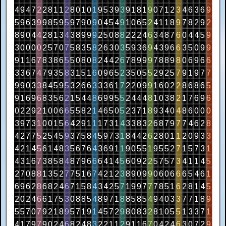
4
9
4
7
2
2
8
1
1
2
8
0
1
0
1
9
5
3
9
3
9
1
8
1
9
0
7
1
2
3
4
6
3
6
9
5
9
6
3
9
9
8
5
9
5
9
7
9
0
9
0
4
5
4
9
1
0
6
5
2
4
1
1
8
9
7
8
2
9
2
8
9
0
4
4
2
8
1
3
4
3
8
9
9
9
2
5
0
8
8
2
2
2
4
6
3
4
8
7
6
0
4
4
5
9
3
0
0
0
0
2
5
7
0
7
5
8
3
5
8
2
6
3
0
3
5
9
3
6
9
4
3
9
6
6
3
5
0
9
9
9
1
1
6
7
8
3
8
6
5
5
0
8
0
8
2
4
4
2
6
7
8
9
9
9
7
8
8
9
8
0
6
9
6
6
3
3
6
7
4
7
9
3
5
8
3
1
5
1
6
0
9
6
5
2
3
5
0
5
5
2
9
2
5
7
9
1
9
7
7
9
9
0
3
3
8
4
5
9
5
3
2
6
6
3
3
3
6
1
7
2
2
0
9
9
1
6
0
2
2
8
6
8
6
5
9
1
6
9
6
8
3
5
6
2
1
5
4
4
8
6
9
9
5
5
2
4
4
4
8
1
0
3
8
2
1
7
6
9
6
0
2
2
9
2
1
0
0
6
6
5
5
8
2
1
4
6
5
0
5
2
3
7
1
8
9
3
4
0
4
8
6
0
0
0
3
9
7
3
1
0
0
1
5
6
4
2
9
1
1
1
7
3
1
4
3
3
8
3
2
6
8
7
9
7
7
4
6
2
8
4
2
7
7
5
2
5
4
5
9
3
7
5
8
4
5
9
7
3
1
8
4
4
2
6
2
8
0
1
1
2
0
9
3
3
4
2
1
4
5
6
1
4
8
3
5
6
7
6
4
3
6
9
1
1
9
0
5
5
1
9
5
5
2
7
1
5
7
3
1
4
3
1
6
7
3
8
5
8
4
8
7
9
6
6
6
4
1
4
5
6
0
9
2
2
5
7
5
7
3
4
1
1
4
5
2
7
0
8
8
1
3
5
2
7
7
5
1
6
7
4
2
1
2
3
8
9
0
9
9
0
6
0
6
6
6
5
4
6
1
6
9
6
2
8
6
8
2
4
6
7
1
5
8
4
3
4
2
5
7
1
9
9
7
7
7
8
5
1
6
2
8
1
4
5
2
0
2
4
6
6
1
7
5
3
0
8
8
5
4
8
9
7
1
8
8
5
8
5
4
9
4
0
3
3
7
7
1
8
9
5
5
7
0
7
9
2
1
8
9
5
7
1
9
1
4
5
7
2
9
8
0
8
3
2
8
1
0
5
5
1
3
3
7
1
4
1
7
9
7
9
0
2
4
6
8
2
4
8
3
2
2
1
1
2
9
1
1
6
7
0
4
2
4
6
3
0
7
2
9