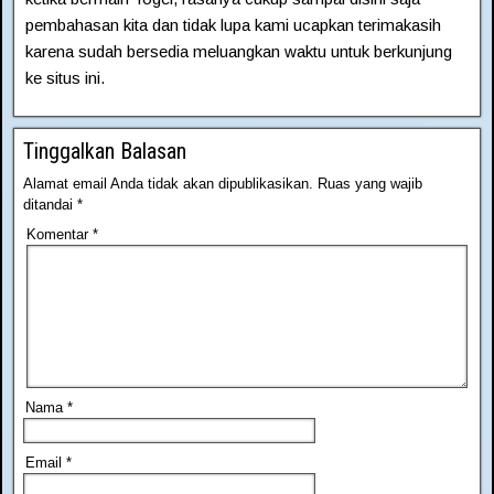
pembahasan kita dan tidak lupa kami ucapkan terimakasih
karena sudah bersedia meluangkan waktu untuk berkunjung
ke situs ini.
Tinggalkan Balasan
Alamat email Anda tidak akan dipublikasikan.
Ruas yang wajib
ditandai
*
Komentar
*
Nama
*
Email
*