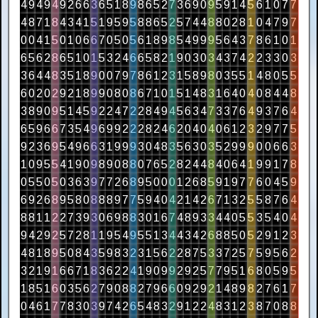
4
9
4
9
4
9
2
6
6
3
6
5
1
8
9
8
6
5
2
7
3
6
9
0
9
5
9
1
4
5
6
1
0
7
7
4
8
7
1
8
4
3
4
1
5
1
9
5
9
5
8
8
6
5
2
5
7
4
4
8
8
0
2
8
1
0
4
7
9
7
0
0
4
1
5
0
1
0
6
6
7
0
5
0
5
6
1
8
9
8
5
4
9
9
9
5
6
4
3
7
8
6
1
0
1
6
5
6
2
8
6
5
1
0
1
5
3
2
4
6
6
5
8
2
1
9
0
3
0
3
4
3
7
4
2
2
3
3
0
3
3
6
4
4
8
3
5
1
8
9
0
0
7
9
7
8
6
1
2
3
1
5
8
9
8
0
3
5
5
1
4
8
0
5
5
6
0
2
0
2
9
2
1
8
9
9
0
8
0
8
6
7
1
0
1
5
1
4
8
3
1
6
4
0
4
0
8
4
4
8
3
8
9
0
9
5
1
4
5
9
2
2
4
7
2
2
8
4
9
4
5
6
3
4
7
3
3
7
6
4
9
3
7
6
4
6
5
9
6
6
7
3
5
4
9
6
9
9
2
2
2
8
2
4
6
2
0
4
0
4
0
6
1
2
3
2
9
7
7
5
9
2
3
6
9
5
4
9
6
6
3
1
9
9
9
3
0
4
8
3
5
6
3
0
3
5
2
9
9
9
0
0
6
6
3
1
0
9
5
5
4
1
9
0
9
8
9
0
8
8
0
7
6
5
2
8
2
4
4
8
4
0
6
4
1
9
9
1
7
8
0
5
5
0
5
0
3
6
3
9
7
7
2
6
8
9
5
0
0
0
1
2
6
8
5
9
1
9
7
7
6
0
4
5
9
6
9
2
6
8
9
5
8
0
8
8
8
9
7
7
5
9
4
0
4
2
1
4
2
6
7
1
3
2
5
5
8
7
6
4
8
8
1
1
2
2
7
3
9
3
0
6
9
8
8
3
0
1
6
7
4
8
9
3
3
4
4
0
5
5
3
5
4
0
4
9
4
2
9
2
5
7
2
8
1
1
9
5
4
9
5
5
1
3
4
4
3
4
2
6
8
8
5
0
5
2
9
1
2
3
4
8
1
8
9
5
0
8
4
3
5
9
8
3
2
3
1
5
6
2
2
8
7
5
3
3
7
2
5
7
5
9
5
6
2
3
2
1
9
1
6
6
7
1
8
3
6
2
2
4
1
9
0
9
9
2
9
2
5
7
7
9
5
1
6
8
0
5
9
5
1
8
5
1
6
0
3
5
6
2
7
9
0
8
8
2
7
9
6
6
0
9
2
9
2
1
4
8
9
8
2
7
6
1
7
0
4
6
1
7
7
8
3
0
3
9
7
4
2
6
5
4
8
3
2
9
1
2
2
4
8
3
1
2
3
8
7
0
8
8