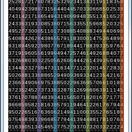
2
5
2
8
1
7
2
1
7
8
0
7
8
3
2
5
3
2
9
2
3
4
1
3
4
3
1
1
9
1
1
8
3
5
8
4
0
4
9
4
2
3
9
8
8
7
3
1
5
6
4
4
0
4
4
5
7
0
3
3
0
6
6
8
5
0
2
5
3
8
7
4
3
1
4
2
1
7
1
8
6
5
4
9
4
3
1
9
0
9
9
9
4
8
3
5
5
1
3
4
1
6
5
2
7
2
4
3
3
6
3
1
9
3
3
0
8
5
3
8
0
7
1
5
6
3
3
5
5
1
5
9
6
8
5
2
0
3
2
5
4
9
5
2
7
7
3
0
0
0
5
1
1
0
1
7
3
0
8
8
5
4
0
8
8
8
3
4
9
4
4
0
6
9
6
5
4
0
8
8
4
2
6
2
8
4
3
8
6
5
5
7
9
1
1
8
3
0
0
0
1
4
7
5
3
6
4
8
9
8
9
3
1
8
9
4
5
9
2
2
9
8
0
7
7
6
7
1
8
9
4
4
1
7
8
8
3
9
3
3
5
9
7
6
4
3
7
1
9
1
9
6
0
5
5
6
1
9
9
9
4
9
4
7
2
5
7
4
6
1
4
9
2
6
8
8
4
0
7
7
6
3
2
6
8
8
0
3
0
3
2
2
5
0
5
6
2
6
0
6
4
4
4
2
6
1
4
3
9
3
5
0
4
9
4
1
3
4
4
8
2
3
2
7
9
9
4
7
3
1
1
6
3
4
7
7
1
1
2
3
2
0
1
4
5
7
2
8
3
2
5
0
2
6
8
8
1
3
3
6
8
8
6
5
2
9
4
9
0
9
3
6
9
3
3
4
1
2
3
5
4
2
1
6
7
2
3
6
6
3
4
9
0
6
6
9
7
5
3
8
8
5
0
2
2
9
6
3
6
9
5
7
0
6
6
1
0
1
8
9
9
7
2
3
5
2
4
5
2
7
3
7
3
3
6
3
2
8
7
6
1
2
6
9
6
6
0
6
3
9
1
1
1
4
5
3
7
6
1
7
0
7
8
8
7
4
8
3
9
3
4
3
1
5
6
5
0
7
1
8
2
0
1
6
7
7
1
7
7
5
9
6
6
8
5
9
5
8
2
1
8
1
6
3
9
5
7
9
1
1
9
4
6
4
1
2
2
6
1
7
6
7
9
4
4
9
5
0
2
2
6
5
1
6
7
6
3
6
0
6
2
1
4
9
4
1
1
0
0
0
3
5
5
2
7
6
5
1
8
9
0
7
5
4
9
8
3
9
3
3
9
6
6
8
5
7
7
9
4
4
1
3
9
4
4
8
8
1
7
8
1
0
7
6
4
0
1
6
3
9
0
5
1
3
4
5
4
6
5
2
7
7
5
2
7
9
3
7
0
7
3
2
0
3
3
2
2
2
2
4