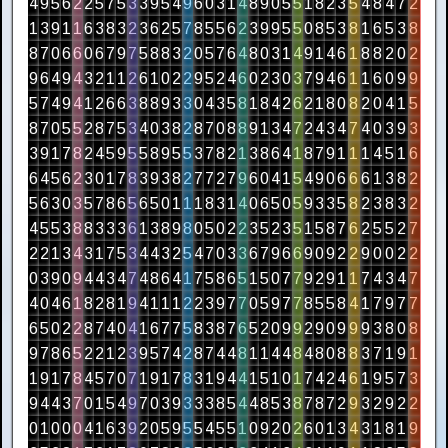
4
9
5
6
2
2
5
7
5
3
3
9
5
4
9
6
0
3
1
4
8
9
0
5
5
1
8
2
3
5
4
8
4
7
2
1
3
9
1
1
6
3
8
3
2
3
6
2
5
7
8
5
5
6
2
3
9
9
5
5
0
8
5
3
8
1
6
5
3
8
8
7
0
6
6
0
6
7
9
7
5
8
8
3
2
0
5
7
6
4
8
0
3
1
4
9
1
4
6
1
8
8
2
0
2
9
6
4
9
4
3
2
1
1
2
6
1
0
2
2
9
5
2
4
6
0
2
3
0
3
7
9
4
6
1
1
6
0
9
9
5
7
4
9
4
1
2
6
6
3
8
8
9
3
3
0
4
3
5
8
1
8
4
2
6
2
1
8
0
8
2
0
4
1
5
8
7
0
5
5
2
8
7
5
3
4
0
3
8
2
8
7
0
8
8
9
1
3
4
7
2
4
3
4
7
4
0
3
9
3
3
9
1
7
8
2
4
5
9
5
5
8
9
5
5
3
7
8
2
1
3
8
6
4
1
8
7
9
1
1
1
4
5
1
6
6
4
5
6
2
3
0
1
7
8
3
9
3
8
2
7
7
2
7
9
6
0
4
1
5
4
9
0
6
6
6
1
3
8
2
5
6
3
0
3
5
7
8
6
5
6
5
0
1
1
1
8
3
1
4
0
6
5
0
5
9
3
3
5
8
2
3
8
3
2
4
5
5
3
8
8
3
3
3
6
1
3
8
9
8
0
5
0
2
2
3
5
2
3
5
1
5
8
7
6
2
5
5
2
7
2
2
1
3
4
3
1
7
5
3
4
4
3
2
5
4
7
0
3
3
6
7
9
6
6
9
0
9
2
2
9
0
0
2
2
0
3
9
0
9
4
4
3
4
7
4
8
6
4
1
7
5
8
6
5
1
5
0
7
7
9
2
9
1
1
7
4
3
4
7
4
0
4
6
1
8
2
8
1
9
4
1
1
1
2
2
3
9
7
7
0
5
9
7
7
8
5
5
8
4
1
7
9
7
7
6
5
0
2
2
8
7
4
0
4
1
6
7
7
5
8
3
8
7
6
5
2
0
9
9
2
9
0
9
9
9
3
8
0
8
9
7
8
6
5
2
2
1
2
3
9
5
7
4
2
8
7
4
4
8
1
1
4
4
8
4
8
0
8
8
3
7
1
9
1
1
9
1
7
8
4
5
7
0
7
1
9
1
7
8
3
1
9
4
4
1
5
1
0
1
7
4
2
4
6
1
9
5
7
3
9
4
4
3
7
0
1
5
4
9
7
0
3
9
3
3
3
8
5
4
4
8
5
3
8
7
8
7
2
9
3
2
9
2
2
0
1
0
0
0
4
1
6
3
9
2
0
5
9
5
5
4
5
5
1
0
9
2
0
2
6
0
1
3
4
3
1
8
1
9