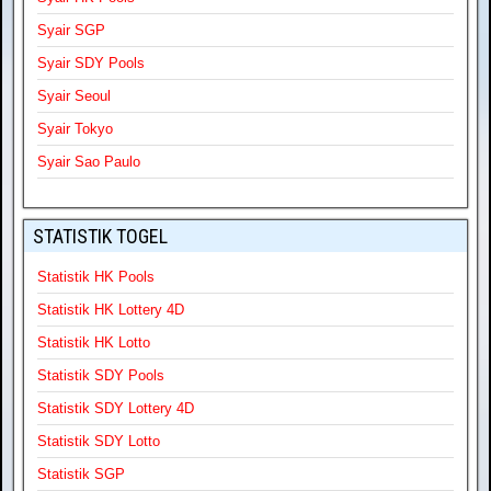
Syair SGP
Syair SDY Pools
Syair Seoul
Syair Tokyo
Syair Sao Paulo
STATISTIK TOGEL
Statistik HK Pools
Statistik HK Lottery 4D
Statistik HK Lotto
Statistik SDY Pools
Statistik SDY Lottery 4D
Statistik SDY Lotto
Statistik SGP