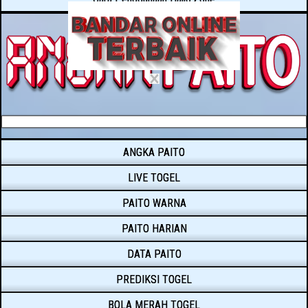
ANGKA PAITO
LIVE TOGEL
PAITO WARNA
PAITO HARIAN
DATA PAITO
PREDIKSI TOGEL
BOLA MERAH TOGEL