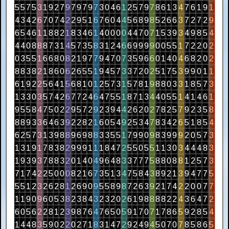
5
5
7
5
3
1
9
2
7
9
7
9
7
9
7
3
0
4
6
1
2
5
7
9
7
8
6
1
3
4
7
6
1
9
1
4
3
4
2
6
7
0
7
4
2
2
9
5
1
6
7
6
0
4
4
5
6
8
9
8
5
2
6
6
3
7
2
7
2
9
6
5
4
6
1
1
8
8
2
1
8
3
4
6
1
4
0
0
0
0
4
4
7
0
7
1
5
3
9
3
4
9
8
5
4
4
4
0
8
8
8
7
3
1
4
5
7
3
5
8
3
1
2
4
6
6
9
9
9
9
0
0
5
5
1
7
2
2
0
2
0
3
5
5
1
6
6
8
0
8
2
1
9
7
7
9
4
7
0
7
3
5
9
6
6
0
1
4
0
4
6
8
2
0
2
8
8
3
8
2
1
8
6
0
6
2
6
5
5
1
9
4
5
7
3
3
7
2
0
2
5
1
7
5
3
9
9
0
1
1
6
1
9
2
2
5
6
4
1
5
6
8
1
0
1
2
5
7
3
1
5
7
8
1
9
8
8
0
3
3
1
8
5
7
3
1
3
3
0
3
5
7
4
2
6
7
7
2
4
6
4
7
5
5
1
8
7
1
3
4
4
0
5
5
1
4
1
4
6
1
9
5
5
8
4
7
5
0
2
2
9
5
7
2
9
2
3
9
4
4
2
6
2
0
2
7
8
2
5
7
9
2
3
5
8
8
8
9
3
3
6
4
6
3
9
2
2
8
2
1
6
0
5
4
9
2
5
3
4
7
8
3
4
2
6
5
1
8
5
4
6
2
5
7
3
1
3
9
8
8
9
6
9
8
8
3
3
5
5
1
7
9
9
0
9
8
3
9
9
9
2
0
5
7
3
1
3
1
9
1
7
8
3
8
2
9
9
9
1
1
1
8
4
7
2
5
5
0
5
5
1
1
3
0
3
4
4
4
8
3
1
9
3
9
3
7
8
8
3
2
0
1
4
0
4
9
6
4
8
3
3
7
7
7
5
8
8
0
8
8
1
2
5
7
3
7
1
7
4
2
2
5
0
0
0
8
2
1
6
7
3
5
1
3
4
7
5
8
4
3
8
9
2
1
3
9
4
7
7
5
5
5
1
2
3
2
6
2
8
1
2
6
9
0
9
5
5
8
9
8
7
2
6
3
9
2
1
7
4
2
2
0
0
7
7
1
1
9
0
9
6
0
5
3
8
2
3
8
4
3
2
3
2
0
2
6
1
9
8
8
8
8
2
2
4
3
6
4
7
2
6
0
5
6
2
2
8
1
2
3
9
8
7
6
4
7
6
5
0
5
9
1
7
0
7
1
7
8
6
5
9
2
8
5
4
1
4
4
8
3
5
9
0
2
2
0
2
7
1
8
3
1
4
7
2
9
2
4
9
4
5
0
7
0
7
8
5
8
6
5