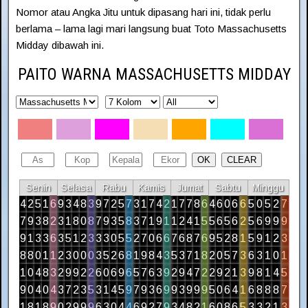
Nomor atau Angka Jitu untuk dipasang hari ini, tidak perlu
berlama – lama lagi mari langsung buat Toto Massachusetts
Midday dibawah ini.
PAITO WARNA MASSACHUSETTS MIDDAY
Senin
Selasa
Rabu
Kamis
Jumat
Sabtu
Minggu
4
2
5
1
6
9
3
4
8
3
9
7
2
5
7
3
1
7
4
2
1
7
7
8
6
4
6
0
6
6
5
0
5
2
7
7
9
3
8
2
3
1
8
0
8
7
9
3
5
8
3
7
1
9
1
1
2
4
1
5
5
6
5
6
2
5
6
9
9
9
9
1
3
3
6
3
5
1
2
3
3
3
0
5
5
2
7
0
6
6
7
6
8
7
6
9
5
2
8
1
5
9
1
2
3
8
8
0
1
1
2
3
0
0
0
3
5
2
6
8
1
9
8
4
3
5
3
7
1
8
2
0
5
7
3
6
3
1
0
1
1
0
4
8
3
2
9
9
2
2
6
0
6
9
6
5
7
6
3
9
2
9
4
7
2
2
9
2
1
3
9
8
1
4
5
9
0
4
0
4
3
7
2
3
5
3
1
4
5
9
7
9
3
6
9
9
3
9
9
9
5
0
6
4
1
6
8
8
8
7
1
8
1
8
9
0
2
9
9
9
6
3
0
4
4
6
9
2
7
9
3
4
8
2
1
6
0
8
6
5
3
3
2
1
3