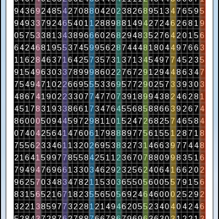
9
4
3
6
9
2
4
8
5
4
2
7
0
8
8
0
4
2
0
2
3
8
2
6
8
9
5
1
3
4
7
6
5
9
5
9
4
9
3
3
7
9
2
4
6
5
4
0
1
1
2
8
8
9
8
8
1
4
9
4
2
7
2
4
6
2
6
8
1
9
0
5
7
5
3
3
8
1
3
4
3
8
9
6
6
6
0
2
6
8
2
9
4
8
3
5
2
7
6
4
2
0
1
5
6
6
4
2
4
6
8
1
9
5
5
3
7
4
5
9
9
5
6
2
8
7
4
4
4
8
1
8
0
4
4
9
7
6
6
3
1
1
6
2
8
4
6
3
7
1
6
4
2
5
7
3
5
7
3
1
3
7
1
3
4
5
4
9
7
7
4
5
2
3
5
9
1
5
4
9
6
3
0
3
3
7
8
9
9
9
8
6
0
2
2
7
6
7
2
9
1
2
9
4
4
8
6
3
4
7
7
5
4
9
4
7
1
0
2
2
6
6
9
5
5
5
3
3
6
9
5
7
7
2
9
0
2
5
7
3
3
9
3
0
3
4
8
6
7
4
1
9
0
2
2
3
3
0
7
7
4
7
7
0
7
3
9
1
8
9
9
4
3
8
2
4
6
2
8
1
4
5
1
7
8
3
1
9
3
3
8
6
6
1
7
3
4
7
6
4
5
5
6
8
5
8
8
6
6
3
9
2
6
7
4
8
6
0
0
0
5
0
9
4
4
5
9
7
2
9
8
1
1
0
1
5
2
4
7
2
6
8
2
5
7
4
6
5
8
4
0
7
4
0
4
2
5
6
4
1
4
7
6
0
6
1
7
9
8
8
8
9
7
7
5
6
1
5
5
1
2
8
7
1
8
7
5
5
6
2
3
3
4
6
1
1
3
2
0
2
6
9
5
3
8
3
2
7
3
1
4
6
6
3
9
7
7
4
4
8
2
1
6
4
1
5
9
9
7
7
8
5
5
8
4
2
5
1
1
2
3
6
7
0
7
8
8
0
9
9
8
3
5
1
6
7
9
4
9
4
7
6
9
6
6
1
3
3
0
3
4
6
2
9
2
3
2
5
6
2
4
0
6
4
1
6
6
2
0
2
9
6
2
5
7
0
3
4
8
3
4
7
8
2
1
1
5
3
0
3
6
5
5
0
5
6
0
0
5
5
7
9
1
5
6
8
3
1
5
6
5
2
1
6
7
1
8
2
3
5
5
6
5
0
5
6
9
2
4
6
4
6
0
0
0
2
5
2
9
2
3
2
2
1
3
8
5
9
7
7
3
2
2
8
1
2
1
4
9
4
6
2
0
5
5
2
3
4
0
4
0
4
2
4
6
5
2
8
4
3
7
2
8
7
6
2
7
8
8
7
6
6
7
8
6
7
9
6
9
6
3
6
3
0
3
1
2
2
1
3