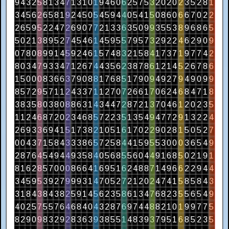
9
4
3
2
5
8
1
3
4
7
1
3
1
0
1
9
4
6
0
6
2
5
7
5
3
2
0
2
0
2
3
5
2
8
1
3
4
5
6
2
6
5
8
1
9
2
4
5
0
5
4
5
9
4
4
0
5
4
1
5
0
8
6
0
6
6
7
0
2
2
2
6
5
9
5
2
2
4
7
2
6
9
0
7
7
2
1
3
3
6
3
5
0
9
9
3
5
5
3
8
9
6
8
6
5
5
0
2
1
3
8
9
5
2
7
4
5
4
6
1
4
5
9
5
5
7
9
5
7
3
2
9
2
2
4
6
2
9
0
9
0
7
8
0
8
9
9
1
4
5
9
2
4
6
1
5
7
4
8
3
2
1
5
8
4
1
7
3
7
1
9
7
7
4
2
8
0
3
4
7
9
3
3
4
7
1
2
6
7
4
4
3
5
6
2
3
8
7
8
6
1
2
1
4
5
2
6
7
8
6
1
5
0
0
0
8
3
6
6
3
7
9
0
8
8
1
7
6
8
5
1
7
9
0
9
4
9
2
7
9
4
9
0
9
9
8
5
7
2
9
5
7
1
1
2
4
3
3
7
1
1
2
7
0
7
2
6
6
1
7
0
6
2
4
6
8
4
7
1
8
3
8
3
5
8
0
3
8
0
8
8
6
3
1
4
3
4
4
7
2
8
7
2
1
3
7
0
4
6
1
2
0
2
3
5
1
1
2
4
6
8
7
2
0
2
3
4
6
8
5
7
2
2
3
5
1
3
5
4
9
4
7
7
2
9
1
3
2
2
4
2
6
9
3
3
6
9
4
1
5
1
7
3
8
2
1
0
5
1
6
1
7
0
2
2
9
0
2
8
1
5
0
5
2
7
0
0
4
3
7
1
5
8
4
3
3
3
8
6
5
7
2
5
8
4
4
1
5
9
5
5
3
0
0
0
3
6
5
4
9
2
8
7
6
4
5
4
9
4
4
9
3
5
8
4
0
5
6
8
5
5
6
0
4
4
9
1
6
8
5
0
2
1
9
1
8
1
6
2
8
5
7
0
0
0
8
6
6
4
1
6
9
5
1
6
2
4
8
8
7
1
4
9
6
6
2
2
9
4
4
3
4
5
9
5
3
9
2
7
9
9
9
3
1
4
7
0
5
2
7
2
1
2
0
2
4
7
4
1
5
8
5
8
4
3
3
1
8
4
3
8
4
3
8
2
5
9
1
4
5
6
2
3
5
8
6
1
3
4
7
6
8
2
3
5
5
6
5
4
9
4
0
2
5
7
5
5
7
6
4
6
8
4
0
4
3
2
8
7
6
9
7
4
4
8
8
2
1
0
1
9
9
7
7
5
8
2
9
0
9
8
3
2
9
2
8
3
6
3
9
3
8
5
5
1
4
8
3
9
3
7
9
5
1
6
8
5
2
3
5