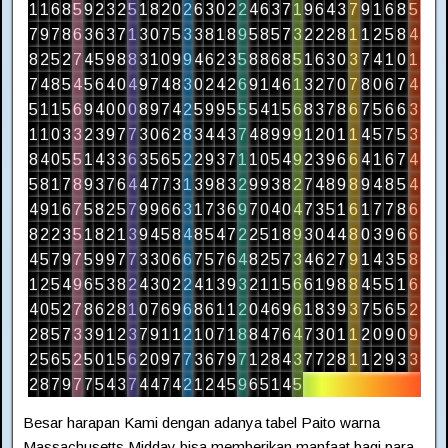
1
1
6
8
5
9
2
3
2
5
1
8
2
0
2
6
3
0
2
2
4
6
3
7
1
9
6
4
3
7
9
1
6
8
5
7
9
7
8
6
3
6
3
7
1
3
0
7
5
3
3
8
1
8
9
5
8
5
7
3
2
2
2
8
1
1
2
5
8
4
8
2
5
2
7
4
5
9
8
8
3
1
0
9
9
4
6
2
3
5
8
8
6
8
5
1
6
3
0
3
7
4
1
0
1
7
4
8
5
4
5
6
4
0
4
9
7
4
8
3
0
2
4
2
6
9
1
4
6
1
3
2
7
0
7
8
0
6
7
4
5
1
1
5
6
9
4
0
0
0
8
9
7
4
2
5
9
9
5
5
5
4
1
5
6
8
3
7
8
6
7
5
6
6
3
1
1
0
3
3
2
3
9
7
7
3
0
6
2
8
3
4
4
3
7
4
8
9
9
9
1
2
0
1
1
4
5
7
5
3
8
4
0
5
5
1
4
3
3
6
3
5
6
5
2
2
9
3
7
1
1
0
5
4
9
2
3
9
6
6
4
1
6
7
4
5
8
1
7
8
9
3
7
6
4
4
7
7
3
1
3
9
8
3
2
9
9
3
8
2
7
4
8
9
8
9
4
8
5
4
4
9
1
6
7
5
8
2
5
7
9
9
6
6
3
1
7
3
6
9
7
0
4
0
4
7
3
5
1
6
1
7
7
8
6
8
2
2
3
5
1
8
2
1
3
9
4
5
8
4
8
5
4
7
2
2
5
1
8
9
3
0
4
4
8
0
3
9
6
6
4
5
7
9
7
5
9
9
7
7
3
3
0
6
6
7
5
7
6
4
8
2
5
7
3
4
6
2
7
9
1
4
3
5
8
1
2
5
4
9
6
5
3
8
2
4
3
0
2
2
4
1
3
9
3
2
1
1
5
6
6
1
9
8
8
4
5
5
1
6
4
0
5
2
7
8
6
2
8
1
0
7
6
9
6
8
6
1
1
2
0
4
6
9
6
1
8
3
9
3
7
5
6
5
2
2
8
5
7
3
3
9
1
2
3
7
9
1
1
2
1
0
7
1
8
8
4
7
6
4
7
3
0
1
1
2
0
9
0
9
2
5
6
5
2
5
0
1
5
6
2
0
9
7
7
3
6
7
9
7
1
2
8
4
3
7
7
2
8
1
1
2
9
3
3
2
8
7
9
7
7
5
4
3
7
4
4
7
4
2
1
2
4
5
9
6
5
1
4
5
Besar harapan Kami dengan adanya tabel Paito warna
Massachusetts Midday bisa memberikan manfaat bagi para