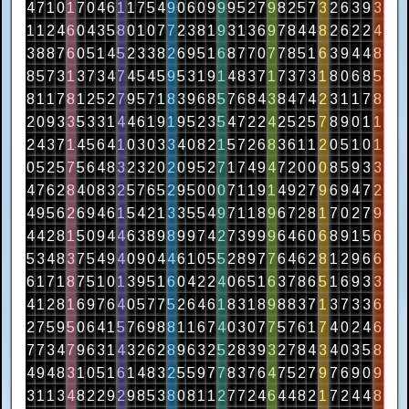
4
7
1
0
1
7
0
4
6
1
1
7
5
4
9
0
6
0
9
9
9
5
2
7
9
8
2
5
7
3
2
6
3
9
3
1
1
2
4
6
0
4
3
5
8
0
1
0
7
7
2
3
8
1
9
3
1
3
6
9
7
8
4
4
8
2
6
2
2
4
3
8
8
7
6
0
5
1
4
5
2
3
3
8
2
6
9
5
1
6
8
7
7
0
7
7
8
5
1
6
3
9
4
4
8
8
5
7
3
1
3
7
3
4
7
4
5
4
5
9
5
3
1
9
1
4
8
3
7
1
7
3
7
3
1
8
0
6
8
5
8
1
1
7
8
1
2
5
2
7
9
5
7
1
8
3
9
6
8
5
7
6
8
4
3
8
4
7
4
2
3
1
1
7
8
2
0
9
3
3
5
3
3
1
4
4
6
1
9
1
9
5
2
3
5
4
7
2
2
4
2
5
2
5
7
8
9
0
1
1
2
4
3
7
1
4
5
6
4
1
0
3
0
3
3
4
0
8
2
1
5
7
2
6
8
3
6
1
1
2
0
5
1
0
1
0
5
2
5
7
5
6
4
8
3
2
3
2
0
2
0
9
5
2
7
1
7
4
9
4
7
2
0
0
0
8
5
9
3
3
4
7
6
2
8
4
0
8
3
2
5
7
6
5
2
9
5
0
0
0
7
1
1
9
1
4
9
2
7
9
6
9
4
7
2
4
9
5
6
2
6
9
4
6
1
5
4
2
1
3
3
5
5
4
9
7
1
1
8
9
6
7
2
8
1
7
0
2
7
9
4
4
2
8
1
5
0
9
4
4
6
3
8
9
8
9
9
7
4
2
7
3
9
9
9
6
4
6
0
6
8
9
1
5
6
5
3
4
8
3
7
5
4
9
4
0
9
0
4
4
6
1
0
5
5
2
8
9
7
7
6
4
6
2
8
1
2
9
6
6
6
1
7
1
8
7
5
1
0
1
3
9
5
1
6
0
4
2
2
4
0
6
5
1
6
3
7
8
6
5
1
6
9
3
3
4
1
2
8
1
6
9
7
6
4
0
5
7
7
5
2
6
4
6
1
8
3
1
8
9
8
8
3
7
1
3
7
3
3
6
2
7
5
9
5
0
6
4
1
5
7
6
9
8
8
1
1
6
7
4
0
3
0
7
7
5
7
6
1
7
4
0
2
4
6
7
7
3
4
7
9
6
3
1
4
3
2
6
2
8
9
6
3
2
5
2
8
3
9
3
2
7
8
4
3
4
0
3
5
8
4
9
4
8
3
1
0
5
1
6
1
4
8
3
2
5
5
9
7
7
8
3
7
6
4
7
5
2
7
9
7
6
9
0
9
3
1
1
3
4
8
2
2
9
2
9
8
5
3
8
0
8
1
1
2
7
7
2
4
6
4
4
8
2
1
7
2
4
4
8