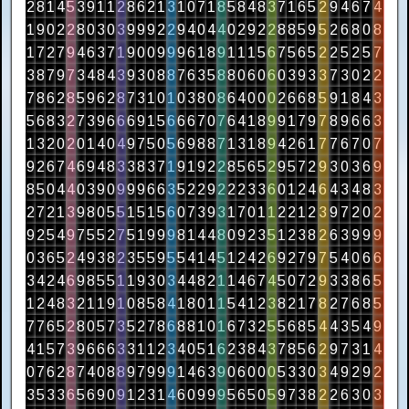
2
8
1
4
5
3
9
1
1
2
8
6
2
1
3
1
0
7
1
8
5
8
4
8
3
7
1
6
5
2
9
4
6
7
4
1
9
0
2
2
8
0
3
0
3
9
9
9
2
2
9
4
0
4
4
0
2
9
2
2
8
8
5
9
5
2
6
8
0
8
1
7
2
7
9
4
6
3
7
1
9
0
0
9
9
9
6
1
8
9
1
1
1
5
6
7
5
6
5
2
2
5
2
5
7
3
8
7
9
7
3
4
8
4
3
9
3
0
8
8
7
6
3
5
8
8
0
6
0
6
0
3
9
3
3
7
3
0
2
2
7
8
6
2
8
5
9
6
2
8
7
3
1
0
1
0
3
8
0
8
6
4
0
0
0
2
6
6
8
5
9
1
8
4
3
5
6
8
3
2
7
3
9
6
6
6
9
1
5
6
6
6
7
0
7
6
4
1
8
9
9
1
7
9
7
8
9
6
6
3
1
3
2
0
2
0
1
4
0
4
9
7
5
0
5
6
9
8
8
7
1
3
1
8
9
4
2
6
1
7
7
6
7
0
7
9
2
6
7
4
6
9
4
8
3
3
8
3
7
1
9
1
9
2
2
8
5
6
5
2
9
5
7
2
9
3
0
3
6
9
8
5
0
4
4
0
3
9
0
9
9
9
6
6
3
5
2
2
9
2
2
2
3
3
6
0
1
2
4
6
4
3
4
8
3
2
7
2
1
3
9
8
0
5
5
1
5
1
5
6
0
7
3
9
3
1
7
0
1
1
2
2
1
2
3
9
7
2
0
2
9
2
5
4
9
7
5
5
2
7
5
1
9
9
9
8
1
4
4
8
0
9
2
3
5
1
2
3
8
2
6
3
9
9
9
0
3
6
5
2
4
9
3
8
2
3
5
5
9
5
5
4
1
4
5
1
2
4
2
6
9
2
7
9
7
5
4
0
6
6
3
4
2
4
6
9
8
5
5
1
1
9
3
0
3
4
4
8
2
1
1
4
6
7
4
5
0
7
2
9
3
3
8
6
5
1
2
4
8
3
2
1
1
9
1
0
8
5
8
4
1
8
0
1
1
5
4
1
2
3
8
2
1
7
8
2
7
6
8
5
7
7
6
5
2
8
0
5
7
3
5
2
7
8
6
8
8
1
0
1
6
7
3
2
5
5
6
8
5
4
4
3
5
4
9
4
1
5
7
3
9
6
6
6
3
3
1
1
2
3
4
0
5
1
6
2
3
8
4
3
7
8
5
6
2
9
7
3
1
4
0
7
6
2
8
7
4
0
8
8
9
7
9
9
9
1
4
6
3
9
0
6
0
0
0
5
3
3
0
3
4
9
2
9
2
3
5
3
3
6
5
6
9
0
9
1
2
3
1
4
6
0
9
9
9
5
6
5
0
5
9
7
3
8
2
2
6
3
0
3