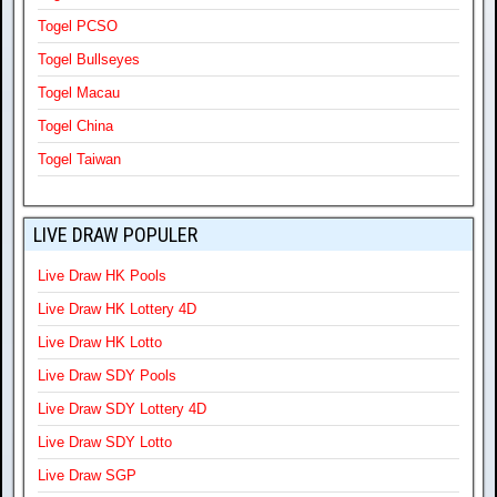
Togel PCSO
Togel Bullseyes
Togel Macau
Togel China
Togel Taiwan
LIVE DRAW POPULER
Live Draw HK Pools
Live Draw HK Lottery 4D
Live Draw HK Lotto
Live Draw SDY Pools
Live Draw SDY Lottery 4D
Live Draw SDY Lotto
Live Draw SGP