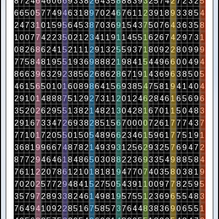
8
7
2
4
6
4
6
0
6
6
9
3
3
8
2
6
4
3
5
8
8
8
3
9
3
2
5
7
4
2
7
2
3
2
5
6
6
5
0
5
7
7
4
9
4
6
3
1
8
9
7
0
2
4
6
7
6
1
1
2
3
9
1
8
9
3
3
8
5
4
2
4
7
3
1
0
1
5
9
5
6
4
5
3
8
7
0
3
6
9
1
5
4
3
7
5
0
7
6
4
3
6
3
5
8
1
0
0
7
7
4
2
2
3
5
0
2
1
2
3
4
1
1
9
1
1
4
5
5
1
6
2
6
7
4
2
9
7
3
1
0
8
2
6
8
6
2
4
1
5
2
1
1
1
2
9
1
3
2
5
5
9
3
7
1
8
0
9
2
2
8
0
9
9
9
7
7
5
8
4
8
1
9
5
5
1
9
3
6
9
8
8
8
2
1
9
8
4
1
5
4
4
9
6
6
0
0
4
9
4
8
6
6
3
9
6
3
2
9
2
3
8
5
6
2
6
8
6
2
8
6
7
1
9
1
4
3
6
9
6
3
8
5
0
5
4
6
1
5
6
5
0
1
0
1
6
0
8
9
8
6
4
1
5
6
9
3
8
5
4
7
5
8
1
9
4
1
4
0
4
2
9
1
0
1
4
8
8
8
7
5
1
2
9
2
7
3
1
1
2
0
1
2
4
6
2
8
4
6
1
6
5
6
9
6
3
5
2
0
2
6
2
9
5
5
1
3
8
2
1
4
8
2
1
3
0
4
2
8
1
6
7
0
1
1
5
0
4
8
3
2
9
1
6
7
3
3
4
7
2
6
9
3
8
2
8
5
1
5
6
7
0
0
0
0
7
2
6
1
7
7
7
4
3
7
7
7
1
0
1
7
2
0
5
5
0
1
5
0
5
4
8
9
6
6
2
3
4
6
1
5
9
6
1
7
7
5
1
9
1
3
6
8
1
9
9
6
6
7
4
8
7
8
2
1
4
9
3
9
3
1
2
5
6
2
9
3
2
5
7
6
9
4
7
2
8
7
7
2
9
4
6
4
6
1
8
4
8
6
5
0
3
0
8
8
2
2
3
6
9
3
3
5
4
9
8
8
5
8
4
7
6
1
1
2
2
0
7
8
6
1
2
1
0
1
8
1
8
1
9
4
7
7
0
7
4
0
3
5
8
0
3
8
1
9
7
0
2
0
2
5
7
7
2
9
4
8
4
1
5
2
7
5
0
5
4
3
9
1
1
0
0
9
7
7
8
2
5
9
5
3
5
7
9
7
2
8
9
3
3
8
2
4
6
1
4
9
8
1
9
5
7
5
5
1
2
3
6
9
6
5
5
4
8
3
7
6
4
9
4
1
0
9
2
2
8
5
1
6
7
5
8
5
7
3
7
6
4
4
8
3
8
3
6
9
0
6
5
5
1