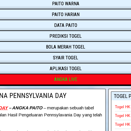
PAITO WARNA
PAITO HARIAN
DATA PAITO
PREDIKSI TOGEL
BOLA MERAH TOGEL
SYAIR TOGEL
APLIKASI TOGEL
ANGKA LIVE
NA PENNSYLVANIA DAY
TOGEL 
Togel HK
DAY
– ANGKA PAITO
– merupakan sebuah tabel
lan Hasil Pengeluaran Pennsylavania Day yang telah
Togel HK
Togel HK