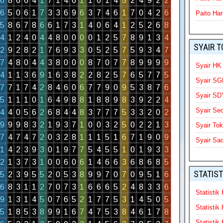
6
8
6
6
4
1
7
1
4
6
1
1
0
1
4
5
2
4
9
2
2
6
5
0
6
1
7
3
3
6
9
6
3
7
4
6
1
7
0
4
2
6
Paito Har
5
8
6
7
8
6
6
1
7
3
1
4
0
6
4
1
2
5
2
6
8
4
1
2
4
0
4
4
8
0
0
0
0
1
2
5
7
8
9
1
3
4
SYAIR 
2
9
2
8
2
1
7
6
9
3
3
0
5
2
5
7
5
9
3
4
7
7
4
8
0
4
4
3
8
0
0
0
8
7
0
7
7
8
9
9
9
9
Syair HK
4
1
1
3
6
9
1
6
3
8
2
2
8
2
5
7
6
5
7
7
5
Syair S
7
7
1
7
4
2
8
4
6
0
6
7
7
9
0
9
5
3
8
7
6
Syair SD
5
1
1
1
0
1
6
4
9
8
8
1
8
8
9
8
3
9
2
2
4
Syair Seo
4
4
0
5
6
2
6
8
4
4
8
3
7
7
7
5
3
3
2
0
2
9
9
9
8
3
2
1
9
3
7
1
0
0
3
2
5
0
2
2
1
3
Syair To
7
4
7
4
7
2
0
3
2
8
1
1
1
5
1
6
7
1
9
0
9
Syair Sa
1
4
2
3
9
3
0
1
9
7
7
5
4
5
5
1
0
1
9
3
3
2
1
3
7
3
1
0
0
6
0
6
1
4
6
6
3
6
8
6
8
5
STATIST
5
2
3
9
5
5
2
0
5
3
8
9
9
7
0
7
0
9
5
1
6
6
8
3
1
1
2
7
0
7
3
1
6
6
6
5
2
4
8
3
3
6
Statistik
9
1
3
1
4
5
0
7
6
5
2
1
7
7
5
3
1
4
5
0
5
Statistik
5
1
8
5
3
8
9
9
1
6
7
4
7
5
3
8
4
6
1
7
8
Statistik