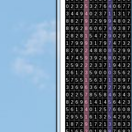
0
2
3
2
5
3
2
7
6
4
0
6
7
7
3
4
4
9
4
0
2
3
7
1
1
3
1
7
8
8
2
7
9
3
2
9
9
9
4
8
0
2
8
9
6
2
8
6
0
6
7
4
9
3
8
7
2
8
2
8
1
5
4
7
2
9
0
2
9
7
1
7
9
9
9
3
1
7
9
7
4
7
3
2
8
2
9
2
2
4
8
8
0
8
5
2
9
9
4
7
4
5
9
3
9
2
6
8
0
2
9
7
2
5
9
2
2
2
3
3
7
1
9
4
3
2
3
6
1
2
3
5
9
0
0
0
3
5
6
2
5
7
5
5
1
5
6
3
7
1
3
8
9
7
3
3
6
9
6
3
6
4
7
2
7
2
9
6
0
2
2
5
7
8
5
5
8
4
6
3
4
3
8
2
6
9
6
1
4
1
4
5
6
4
2
3
5
6
1
3
4
0
1
2
5
7
6
6
0
8
2
9
5
5
1
6
1
3
2
5
4
2
9
6
1
8
7
2
9
1
7
2
1
3
3
8
3
3
5
1
6
5
2
0
1
8
9
8
7
6
8
3