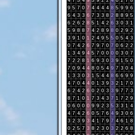
4
7
5
4
9
5
9
2
2
4
0
2
7
8
9
5
7
0
7
4
4
4
4
8
5
9
9
6
6
4
3
3
6
7
3
3
8
2
8
8
9
5
6
2
6
2
8
5
1
4
2
6
3
0
3
1
5
9
8
8
7
4
2
8
9
8
0
2
9
2
3
9
1
0
1
2
4
9
5
5
0
5
4
3
0
7
4
2
6
7
9
7
0
7
0
6
2
2
1
3
4
9
4
5
7
0
0
0
0
3
0
7
7
2
2
8
1
6
9
3
0
3
9
1
5
0
7
0
9
4
4
8
0
5
4
9
7
3
0
4
1
3
3
0
3
1
5
4
4
8
6
6
9
9
4
7
0
4
4
0
1
3
9
3
2
1
7
0
6
2
4
2
6
0
2
0
3
3
9
7
7
3
8
7
1
0
1
7
3
4
3
7
1
7
2
9
0
6
0
0
0
9
9
2
3
5
3
3
1
4
4
7
4
2
6
0
5
7
6
4
9
3
0
6
3
2
3
9
3
4
1
7
9
7
4
6
1
8
0
2
5
7
3
8
2
3
0
3
2
2
6
8