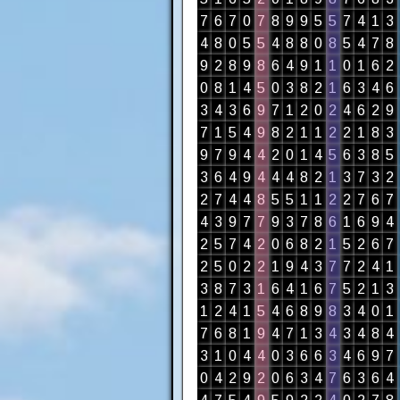
7
6
7
0
7
8
9
9
5
5
7
4
1
3
4
8
0
5
5
4
8
8
0
8
5
4
7
8
9
2
8
9
8
6
4
9
1
1
0
1
6
2
0
8
1
4
5
0
3
8
2
1
6
3
4
6
3
4
3
6
9
7
1
2
0
2
4
6
2
9
7
1
5
4
9
8
2
1
1
2
2
1
8
3
9
7
9
4
4
2
0
1
4
5
6
3
8
5
3
6
4
9
4
4
4
8
2
1
3
7
3
2
2
7
4
4
8
5
5
1
1
2
2
7
6
7
4
3
9
7
7
9
3
7
8
6
1
6
9
4
2
5
7
4
2
0
6
8
2
1
5
2
6
7
2
5
0
2
2
1
9
4
3
7
7
2
4
1
3
8
7
3
1
6
4
1
6
7
5
2
1
3
1
2
4
1
5
4
6
8
9
8
3
4
0
1
7
6
8
1
9
4
7
1
3
4
3
4
8
4
3
1
0
4
4
0
3
6
6
3
4
6
9
7
0
4
2
9
2
0
6
3
4
7
6
3
6
4