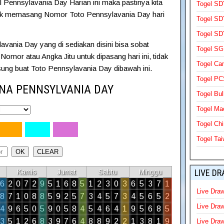
 Pennsylavania Day Harian ini maka pastinya kita
Togel SD
endak memasang Nomor Toto Pennsylavania Day hari
Togel SD
Togel SD
vania Day yang di sediakan disini bisa sobat
Togel S
mor atau Angka Jitu untuk dipasang hari ini, tidak
Togel Ca
gsung buat Toto Pennsylavania Day dibawah ini.
Togel P
NA PENNSYLVANIA DAY
Togel Bu
Togel Ma
Togel Ch
Togel Ta
LIVE D
Kamis
Jumat
Sabtu
Minggu
6
2
0
7
2
9
5
1
6
8
5
1
2
3
0
3
6
5
3
7
1
Live Dra
8
7
1
0
8
8
5
9
2
5
7
3
4
5
7
3
4
5
6
5
2
Live Dra
4
9
6
5
0
5
9
0
5
8
4
5
4
6
4
1
9
5
6
8
5
3
5
1
2
6
8
3
9
7
6
4
8
8
9
2
2
1
3
8
1
9
Live Dra