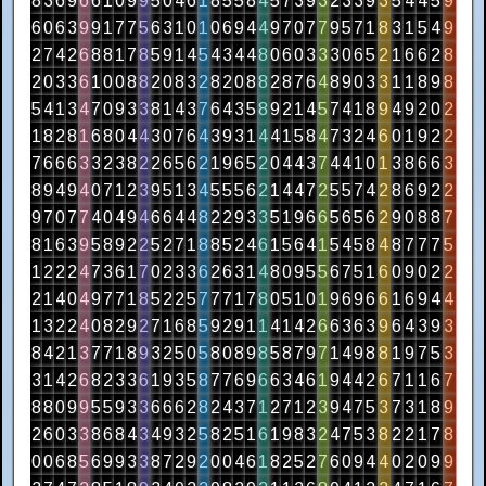
8
3
6
9
6
6
1
0
9
9
5
0
4
6
1
8
5
5
8
4
5
7
3
9
3
2
3
3
9
3
5
4
4
5
9
6
0
6
3
9
9
1
7
7
5
6
3
1
0
1
0
6
9
4
4
9
7
0
7
7
9
5
7
1
8
3
1
5
4
9
2
7
4
2
6
8
8
1
7
8
5
9
1
4
5
4
3
4
4
8
0
6
0
3
3
3
0
6
5
2
1
6
6
2
8
2
0
3
3
6
1
0
0
8
8
2
0
8
3
2
8
2
0
8
8
2
8
7
6
4
8
9
0
3
3
1
1
8
9
8
5
4
1
3
4
7
0
9
3
3
8
1
4
3
7
6
4
3
5
8
9
2
1
4
5
7
4
1
8
9
4
9
2
0
2
1
8
2
8
1
6
8
0
4
4
3
0
7
6
4
3
9
3
1
4
4
1
5
8
4
7
3
2
4
6
0
1
9
2
2
7
6
6
6
3
3
2
3
8
2
2
6
5
6
2
1
9
6
5
2
0
4
4
3
7
4
4
1
0
1
3
8
6
6
3
8
9
4
9
4
0
7
1
2
3
9
5
1
3
4
5
5
5
6
2
1
4
4
7
2
5
5
7
4
2
8
6
9
2
2
9
7
0
7
7
4
0
4
9
4
6
6
4
4
8
2
2
9
3
3
5
1
9
6
6
5
6
5
6
2
9
0
8
8
7
8
1
6
3
9
5
8
9
2
2
5
2
7
1
8
8
5
2
4
6
1
5
6
4
1
5
4
5
8
4
8
7
7
7
5
1
2
2
2
4
7
3
6
1
7
0
2
3
3
6
2
6
3
1
4
8
0
9
5
5
6
7
5
1
6
0
9
0
2
2
2
1
4
0
4
9
7
7
1
8
5
2
2
5
7
7
7
1
7
8
0
5
1
0
1
9
6
9
6
6
1
6
9
4
4
1
3
2
2
4
0
8
2
9
2
7
1
6
8
5
9
2
9
1
1
4
1
4
2
6
6
3
6
3
9
6
4
3
9
3
8
4
2
1
3
7
7
1
8
9
3
2
5
0
5
8
0
8
9
8
5
8
7
9
7
1
4
9
8
8
1
9
7
5
3
3
1
4
2
6
8
2
3
3
6
1
9
3
5
8
7
7
6
9
6
6
3
4
6
1
9
4
4
2
6
7
1
1
6
7
8
8
0
9
9
5
5
9
3
3
6
6
6
2
8
2
4
3
7
1
2
7
1
2
3
9
4
7
5
3
7
3
1
8
9
2
6
0
3
3
8
6
8
4
3
4
9
3
2
5
8
2
5
1
6
1
9
8
3
2
4
7
5
3
8
2
2
1
7
8
0
0
6
8
5
6
9
9
3
3
8
7
2
9
2
0
0
4
6
1
8
2
5
2
7
6
0
9
4
4
0
2
0
9
9