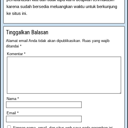
karena sudah bersedia meluangkan waktu untuk berkunjung
ke situs ini.
Tinggalkan Balasan
Alamat email Anda tidak akan dipublikasikan.
Ruas yang wajib
ditandai
*
Komentar
*
Nama
*
Email
*
Simpan nama, email, dan situs web saya pada peramban ini