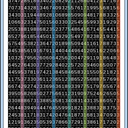
3
7
4
7
2
8
5
1
8
9
3
4
0
2
2
0
8
2
9
2
1
1
2
6
8
0
4
1
2
3
4
7
1
6
7
7
0
7
3
1
4
3
2
8
1
3
4
6
7
4
0
9
3
2
5
5
7
6
1
7
1
9
9
5
5
6
8
1
5
6
3
4
3
0
3
1
1
9
4
4
8
9
2
8
1
0
6
8
9
8
5
0
9
0
9
4
8
1
7
8
8
3
3
2
5
1
0
6
6
3
2
3
3
4
7
5
0
1
5
6
0
3
3
0
3
2
5
4
5
9
5
9
9
3
3
1
9
2
9
2
2
5
5
3
8
8
1
9
8
8
6
8
2
3
5
2
3
7
7
5
4
8
6
4
1
6
7
1
4
5
5
4
4
1
5
6
5
2
7
9
6
1
8
5
4
4
5
0
1
1
3
9
2
9
2
5
4
9
7
7
8
2
3
8
2
1
9
3
2
5
5
7
5
4
9
5
3
8
2
1
3
6
4
7
2
0
1
8
9
8
5
0
9
4
4
1
1
6
1
7
8
8
7
3
1
9
4
5
3
8
5
6
1
9
1
6
7
9
1
1
4
4
0
4
4
4
9
6
4
1
2
0
5
1
6
2
2
0
6
6
1
0
3
2
5
7
9
5
6
2
6
0
6
0
6
4
2
5
6
2
0
0
4
7
2
9
1
1
9
1
8
6
4
8
3
6
4
5
2
7
6
4
3
0
3
7
7
2
9
2
8
4
0
2
2
5
7
2
0
2
9
4
6
0
6
5
0
0
7
7
4
4
5
9
5
3
7
8
1
9
7
4
2
1
3
8
4
5
8
4
6
5
8
3
2
1
5
5
0
5
2
1
8
2
1
1
1
7
5
3
7
3
3
0
3
6
1
1
2
3
6
5
1
2
3
8
6
5
2
7
5
6
8
8
7
5
7
6
9
6
6
6
7
4
2
9
2
7
4
2
3
3
6
9
6
3
6
1
8
9
3
3
9
7
7
5
1
7
9
7
6
5
6
7
4
3
9
5
0
5
8
2
6
8
5
0
2
7
7
5
6
6
1
1
2
3
1
9
0
9
7
5
2
4
6
2
6
5
0
5
0
3
0
8
8
8
6
7
3
1
3
8
8
5
4
5
8
1
3
4
0
8
3
1
4
3
1
3
5
8
6
0
5
7
3
2
6
4
4
8
3
9
4
9
4
4
4
7
6
4
5
5
9
9
9
1
8
2
1
3
3
8
8
3
2
8
3
7
5
3
2
4
5
3
8
1
1
7
1
8
3
1
7
4
2
0
4
7
6
4
1
8
7
3
1
6
8
1
3
4
7
0
9
3
3
1
2
1
9
1
3
6
2
3
5
0
5
3
9
3
7
8
6
6
3
7
2
9
1
1
3
8
6
1
7
1
7
2
0
2