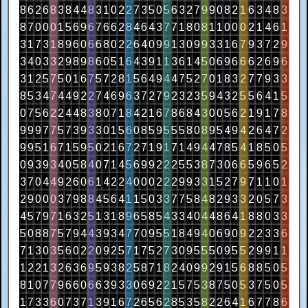
8
6
2
6
8
3
8
4
4
8
3
1
0
2
2
7
3
5
0
5
6
3
2
7
9
9
0
8
2
1
6
3
4
8
3
8
7
0
0
0
1
5
6
9
6
7
6
6
2
8
4
6
4
3
7
7
1
8
0
8
1
1
0
0
0
2
1
4
6
1
3
1
7
3
1
8
9
6
0
6
6
8
0
2
2
6
4
0
9
9
1
3
0
9
9
3
3
1
6
7
9
3
7
2
9
3
4
0
3
3
2
9
8
9
8
6
0
5
1
6
4
3
9
1
1
3
6
1
4
5
0
6
9
6
6
6
2
6
9
6
3
1
2
5
7
5
0
1
6
7
5
7
2
8
1
5
6
4
9
4
4
7
5
2
7
0
1
8
3
2
7
7
9
3
3
8
5
3
4
7
4
4
9
2
2
7
4
6
9
6
3
7
2
7
9
2
3
2
3
5
9
4
3
2
5
5
6
4
1
5
0
7
5
6
2
2
4
4
8
3
8
0
7
1
8
4
2
1
6
7
8
6
8
4
3
0
0
5
6
2
1
9
1
7
8
9
9
9
7
7
5
7
3
9
3
3
0
1
5
6
0
8
5
9
5
5
5
8
0
8
9
5
4
9
4
2
6
4
7
2
9
9
5
1
6
7
1
5
9
5
0
2
1
6
7
2
7
1
9
1
7
1
4
9
4
4
7
8
5
4
1
8
5
0
5
0
9
3
9
3
4
0
5
8
4
0
7
1
4
5
6
9
9
2
2
2
5
5
3
8
7
3
0
6
6
5
9
6
5
2
3
7
0
4
4
9
2
6
0
6
1
4
2
2
4
0
0
0
2
2
2
9
9
3
3
1
5
2
7
9
7
1
1
0
1
2
9
0
0
0
3
7
9
8
8
4
5
6
4
1
1
5
0
3
3
7
7
5
8
4
8
2
9
3
3
2
0
5
7
3
4
5
7
9
7
1
6
3
2
5
1
3
1
8
9
6
5
8
5
4
3
3
4
0
4
4
8
6
4
1
8
8
0
3
3
5
0
8
8
7
5
7
9
4
4
3
9
3
4
7
7
0
9
5
5
1
8
4
9
4
0
6
9
0
9
2
2
3
3
6
7
1
3
0
3
5
6
0
2
2
0
9
2
5
7
1
7
5
2
7
3
0
9
5
5
5
0
9
5
5
2
9
9
1
1
1
2
2
1
3
2
6
3
6
9
5
9
3
8
2
5
8
7
1
8
2
4
0
9
9
2
9
1
5
6
8
8
5
0
5
8
1
0
7
7
9
6
6
0
6
6
3
9
3
3
0
6
9
2
2
1
5
7
5
3
8
7
5
0
5
3
7
5
0
5
1
7
3
3
6
0
7
3
7
1
3
9
1
6
7
2
6
5
6
2
8
5
3
5
8
2
2
6
4
1
6
7
7
8
6