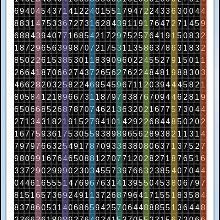
6
9
4
0
4
5
4
3
7
1
4
1
2
2
4
0
1
5
5
1
7
9
4
7
2
2
4
3
3
6
3
0
0
4
4
8
8
3
1
4
7
5
3
3
6
7
2
7
3
1
6
2
8
4
3
9
1
1
9
1
7
6
4
7
2
7
1
4
5
9
6
8
8
4
3
9
4
0
7
7
1
6
8
5
4
2
1
7
2
9
7
5
2
5
7
6
4
1
9
1
5
0
8
3
2
1
8
7
2
9
6
5
6
3
9
9
8
7
0
7
2
1
7
5
3
1
1
3
5
8
6
3
7
8
6
3
1
8
3
2
8
5
0
2
2
6
1
5
3
8
5
3
0
1
1
8
3
9
0
9
6
0
2
2
4
5
5
2
7
9
1
5
0
1
1
2
6
6
4
1
8
7
0
6
6
2
7
4
3
7
2
6
5
6
2
7
6
2
2
4
8
4
8
1
9
8
8
3
0
3
4
6
6
2
8
2
0
3
2
5
8
2
2
4
6
9
5
4
5
9
6
7
1
1
2
0
3
9
4
4
4
5
8
2
1
8
0
5
8
4
1
2
1
8
9
6
6
7
3
1
1
8
7
9
7
8
3
8
7
6
7
0
9
4
4
6
2
8
1
9
6
5
0
6
6
8
5
2
6
8
7
8
7
0
7
4
6
2
1
3
6
3
2
0
2
1
6
7
7
5
7
3
0
4
4
2
7
1
3
4
3
1
8
2
1
9
1
5
2
7
9
4
1
0
1
4
2
9
2
2
6
8
4
4
8
5
0
2
0
2
1
6
7
7
5
9
3
6
1
7
5
3
0
5
5
9
3
8
9
8
9
6
5
6
2
8
9
3
8
2
1
1
3
1
4
7
9
7
9
7
6
6
3
2
5
4
9
1
7
8
7
0
9
3
3
8
3
8
0
8
0
6
3
7
1
3
7
5
2
7
9
8
0
9
9
1
6
7
6
4
6
5
0
8
8
1
2
7
0
7
7
1
2
0
2
8
2
7
1
8
7
6
5
1
6
3
3
7
2
9
0
2
9
9
9
0
2
3
0
3
4
5
5
7
3
9
7
6
6
3
2
3
8
5
4
0
7
0
4
4
0
4
4
6
1
6
5
5
5
1
4
7
6
9
6
7
6
3
1
4
1
3
9
5
5
0
4
5
3
8
0
6
7
9
7
8
1
5
1
6
5
7
3
6
9
2
4
9
1
1
3
7
2
6
8
7
9
6
4
1
7
1
5
5
1
8
3
5
8
4
8
3
7
8
6
0
5
3
1
4
0
6
8
6
5
9
4
2
5
7
0
6
4
4
8
8
8
5
5
1
3
6
4
4
8
2
3
6
6
3
6
1
8
9
8
9
2
7
6
4
9
2
4
1
5
3
7
0
5
5
2
3
1
5
6
7
2
0
6
6