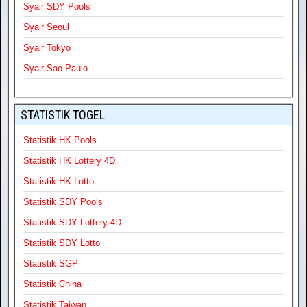
Syair SDY Pools
Syair Seoul
Syair Tokyo
Syair Sao Paulo
STATISTIK TOGEL
Statistik HK Pools
Statistik HK Lottery 4D
Statistik HK Lotto
Statistik SDY Pools
Statistik SDY Lottery 4D
Statistik SDY Lotto
Statistik SGP
Statistik China
Statistik Taiwan