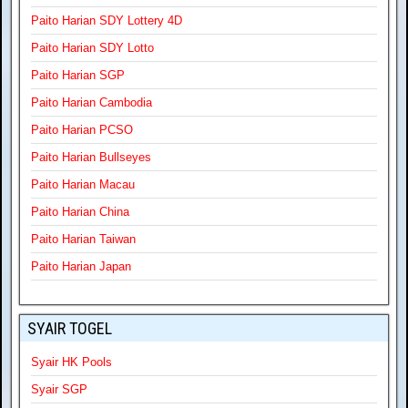
Paito Harian SDY Lottery 4D
Paito Harian SDY Lotto
Paito Harian SGP
Paito Harian Cambodia
Paito Harian PCSO
Paito Harian Bullseyes
Paito Harian Macau
Paito Harian China
Paito Harian Taiwan
Paito Harian Japan
SYAIR TOGEL
Syair HK Pools
Syair SGP