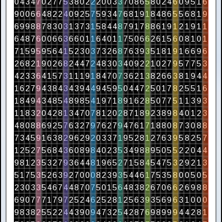
0
4
3
4
7
0
2
7
7
5
3
8
0
2
2
2
0
0
3
3
7
0
8
6
5
8
0
2
4
6
0
9
5
1
6
9
0
0
6
6
4
8
2
2
4
0
9
2
5
7
5
9
3
4
7
6
8
1
9
1
8
4
8
6
5
5
6
8
1
9
6
9
9
8
8
7
8
3
0
3
1
3
7
3
1
5
8
4
4
8
7
9
1
7
8
8
6
1
9
1
2
1
9
1
1
6
4
8
7
6
0
0
6
6
3
6
6
0
1
1
6
4
0
1
1
7
5
0
6
6
2
6
1
5
6
0
8
1
0
1
7
1
5
9
5
9
5
6
4
1
5
2
3
0
3
7
3
2
6
8
7
6
3
9
3
5
1
8
1
9
1
6
6
9
6
2
6
8
2
1
9
0
2
6
8
2
4
4
7
2
4
8
3
0
3
4
0
9
2
2
1
0
2
7
9
5
7
7
5
3
4
2
3
3
6
4
1
5
7
3
1
1
1
9
1
8
4
7
0
7
3
6
2
1
3
8
2
6
6
3
8
1
9
4
4
1
6
2
7
9
4
3
8
4
3
4
3
9
4
4
9
4
5
9
5
0
4
4
7
2
5
0
1
7
8
2
5
5
1
6
1
8
4
9
4
3
4
8
5
4
8
9
8
5
4
1
9
7
1
8
9
1
6
2
8
5
0
7
7
5
1
1
3
9
3
1
1
8
3
2
0
4
2
8
1
3
4
7
0
7
8
1
2
0
2
8
7
1
8
9
2
3
8
9
8
4
0
1
2
3
4
8
0
8
8
6
9
2
5
7
6
3
2
7
9
7
6
2
7
9
4
7
6
1
7
1
8
8
0
8
7
3
0
8
8
7
3
4
5
9
1
6
3
8
2
9
6
2
9
2
0
3
3
7
1
9
5
2
8
1
2
7
6
3
9
5
8
2
5
7
1
2
5
2
7
5
6
8
4
3
6
0
8
9
8
4
0
2
3
5
3
4
9
8
8
9
5
0
5
5
2
2
0
4
4
9
8
1
2
3
5
3
2
7
9
3
6
4
4
8
1
9
6
5
2
7
1
5
8
4
5
4
7
5
3
2
9
2
1
3
5
1
7
5
3
5
2
6
3
9
2
7
0
0
0
8
2
3
9
3
5
4
4
6
1
7
5
3
5
8
0
0
5
0
5
2
3
0
3
3
5
4
6
7
4
4
8
7
0
7
5
0
1
5
6
4
8
3
8
2
6
7
0
6
6
2
6
9
8
8
6
9
0
7
7
7
1
7
9
7
2
5
2
4
6
2
5
2
8
1
2
5
6
3
9
3
5
6
9
6
3
1
0
0
0
9
8
3
8
2
5
5
2
2
4
4
3
9
0
9
4
7
3
2
5
4
2
8
7
6
9
8
9
9
9
4
4
2
8
1